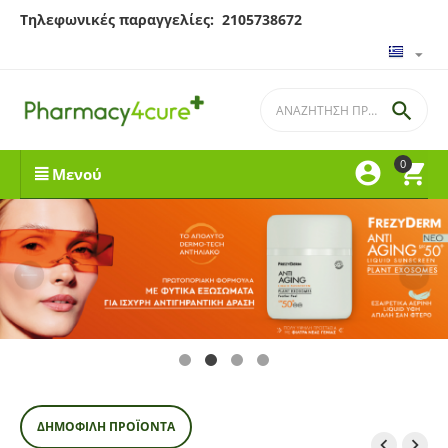
Τηλεφωνικές παραγγελίες: 2105738672

0


Μενού
ΔΗΜΟΦΙΛΉ ΠΡΟΪΌΝΤΑ

