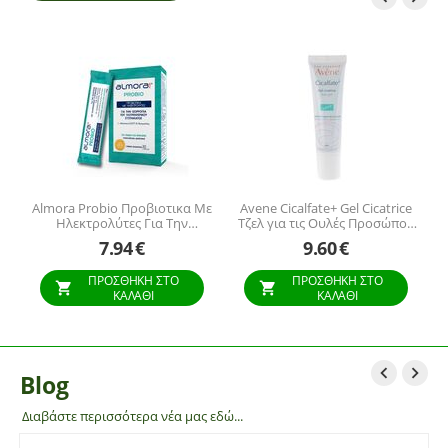
L
Almora Probio Προβιοτικα Με
Avene Cicalfate+ Gel Cicatrice
Ηλεκτρολύτες Για Την
Τζελ για τις Ουλές Προσώπου
ου
Ισορροπία Του
& Σώματος, 30ml
7.94
€
9.60
€
s
Γαστρεντερικου Συστήματος
Για Παιδιά Και Ενήλικες 10
ΠΡΟΣΘΉΚΗ ΣΤΟ
ΠΡΟΣΘΉΚΗ ΣΤΟ
Φακελιδια
ΚΑΛΆΘΙ
ΚΑΛΆΘΙ


Blog
Διαβάστε περισσότερα νέα μας εδώ...