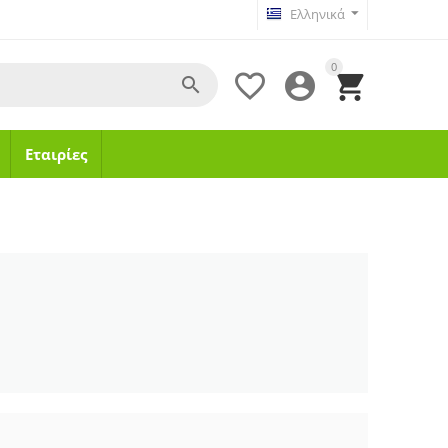
Ελληνικά
0




Εταιρίες