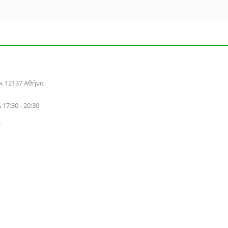
ρι 12137 Αθήνα
 17:30 - 20:30
r