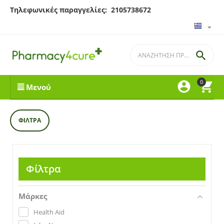
Τηλεφωνικές παραγγελίες: 2105738672

0


Μενού
ΦΊΛΤΡΑ
Φίλτρα
Μάρκες
Health Aid