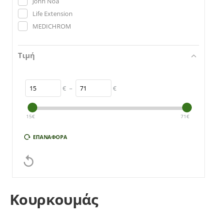
John Noa
Life Extension
MEDICHROM
Τιμή
€
–
€
15
€
71
€
ΕΠΑΝΑΦΟΡΆ

Κουρκουμάς