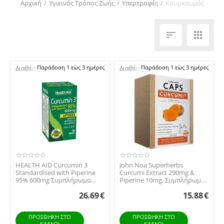
Αρχική
/
Υγιεινός Τρόπος Ζωής
/
Υπερτροφές
/
Κουρκουμάς


Διαθέσιμο:
Παράδοση 1 εώς 3 ημέρες
Διαθέσιμο:
Παράδοση 1 εώς 3 ημέρες
HEALTH AID Curcumin 3
John Noa Superherbs
Standardised with Piperine
Curcumi Extract 290mg &
95% 600mg Συμπλήρωμα
Piperine 10mg, Συμπλήρωμα
Διατροφής Κουρκου...
Διατροφής με Κουρ...
26.69
€
15.88
€
ΠΡΟΣΘΉΚΗ ΣΤΟ
ΠΡΟΣΘΉΚΗ ΣΤΟ
ΚΑΛΆΘΙ
ΚΑΛΆΘΙ