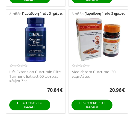
Διαθέσιμο:
Παράδοση 1 εώς 3 ημέρες
Διαθέσιμο:
Παράδοση 1 εώς 3 ημέρες
Life Extension Curcumin Elite
Medichrom Curcumol 30
Turmeric Extract 60 φυτικές
ταμπλέτες
κάψουλες
70.84
€
20.96
€
ΠΡΟΣΘΉΚΗ ΣΤΟ
ΠΡΟΣΘΉΚΗ ΣΤΟ
ΚΑΛΆΘΙ
ΚΑΛΆΘΙ