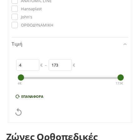
ANATOMIC LINE
Hansaplast
John's
ΟΡΘΟΔΥΝΑΜΙΚΗ
Τιμή
€
–
€
4
€
173
€
ΕΠΑΝΑΦΟΡΆ

Ζώνες Ορθοπεδικές