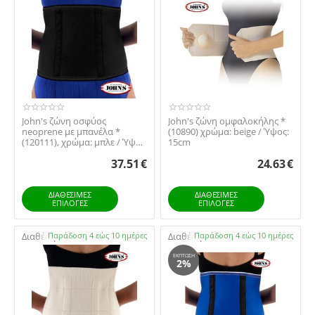
John's ζώνη οσφύος
John's ζώνη ομφαλοκήλης *
neoprene με μπανέλα *
(10890) χρώμα: beige / Ύψος:
(120111), χρώμα: μπλε / Ύψος
15cm
24cm
37.51
€
24.63
€
ΔΙΑΘΕΣΙΜΕΣ
ΔΙΑΘΕΣΙΜΕΣ
ΕΠΙΛΟΓΈΣ
ΕΠΙΛΟΓΈΣ
Διαθέσιμο:
Παράδοση 4 εώς 10 ημέρες
Διαθέσιμο:
Παράδοση 4 εώς 10 ημέρες
ΈΚΠΤΩΣΗ
2%