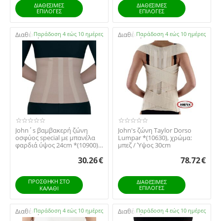
ΔΙΑΘΕΣΙΜΕΣ
ΔΙΑΘΕΣΙΜΕΣ
ΕΠΙΛΟΓΈΣ
ΕΠΙΛΟΓΈΣ
Διαθέσιμο:
Παράδοση 4 εώς 10 ημέρες
Διαθέσιμο:
Παράδοση 4 εώς 10 ημέρες
John΄s βαμβακερή ζώνη
John's ζώνη Taylor Dorso
οσφύος special με μπανέλα
Lumpar *(10630), χρώμα:
φαρδιά ύψος 24cm *(10900)
μπεζ / Ύψος 30cm
χρώμα: μπεζ
30.26
€
78.72
€
ΠΡΟΣΘΉΚΗ ΣΤΟ
ΔΙΑΘΕΣΙΜΕΣ
ΕΠΙΛΟΓΈΣ
ΚΑΛΆΘΙ
Διαθέσιμο:
Παράδοση 4 εώς 10 ημέρες
Διαθέσιμο:
Παράδοση 4 εώς 10 ημέρες