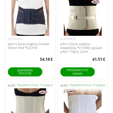
John's ζώνη οσφύος Trainer
John's ζώνη οσφύος
Silicon Pad *(22310)
ασφαλείας *(11450), χρώμα:
μπεζ / Ύψος: 22cm
54.18
€
41.51
€
ΠΡΟΣΘΉΚΗ ΣΤΟ
ΔΙΑΘΕΣΙΜΕΣ
ΕΠΙΛΟΓΈΣ
ΚΑΛΆΘΙ
Διαθέσιμο:
Παράδοση 4 εώς 10 ημέρες
Διαθέσιμο:
Παράδοση 4 εώς 10 ημέρες