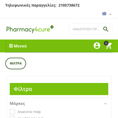
Τηλεφωνικές παραγγελίες: 2105738672

0


Μενού
ΦΊΛΤΡΑ
Φίλτρα
Μάρκες
Anatomic Help