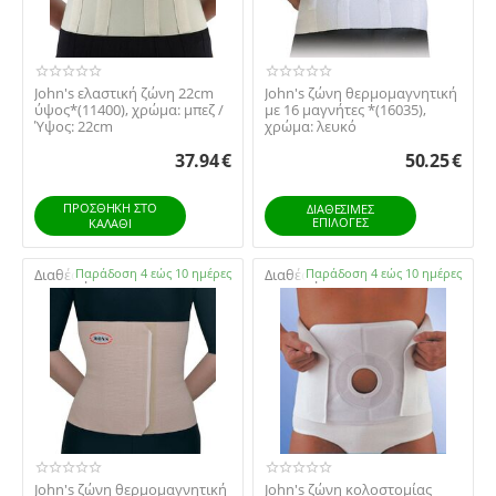
​John's ελαστική ζώνη 22cm
John's ζώνη θερμομαγνητική
ύψος*(11400), χρώμα: μπεζ /
με 16 μαγνήτες *(16035),
Ύψος: 22cm
χρώμα: λευκό
37.94
€
50.25
€
ΠΡΟΣΘΉΚΗ ΣΤΟ
ΔΙΑΘΕΣΙΜΕΣ
ΕΠΙΛΟΓΈΣ
ΚΑΛΆΘΙ
Διαθέσιμο:
Παράδοση 4 εώς 10 ημέρες
Διαθέσιμο:
Παράδοση 4 εώς 10 ημέρες
John's ζώνη θερμομαγνητική
John's ζώνη κoλοστομίας