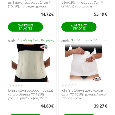
με 8 μαγνήτες, ύψος 24cm *
ύψος 20cm - φάρδος 7cm *
(16030), no Large, χρώμα:
(214763) τρύπα 6cm
λευκό
44.72
€
53.19
€
ΔΙΑΘΕΣΙΜΕΣ
ΔΙΑΘΕΣΙΜΕΣ
ΕΠΙΛΟΓΈΣ
ΕΠΙΛΟΓΈΣ
Διαθέσιμο:
Παράδοση 4 εώς 10 ημέρες
Διαθέσιμο:
Παράδοση 4 εώς 10 ημέρες
John's ζώνη οσφύος medistat
John's μάλλινη αυτοκόλλητη
τύπου Deseige *(11250),
ζώνη *(11650), χρώμα: λευκό
χρώμα: μπεζ / Ύψος 25cm
/ Ύψος 30cm
44.80
€
39.27
€