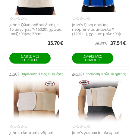
John's ζώνη ορθοπεδική με
John's ζώνη οσφύος
16 μαγνήτες *(16020), χρώμα:
neoprene με μπανέλα *
μπεζ / Ύψος 22cm
(120111), χρώμα: μπλε / Ύψος
24cm
35.70
€
37.51
€
38.34
€
ΔΙΑΘΕΣΙΜΕΣ
ΔΙΑΘΕΣΙΜΕΣ
ΕΠΙΛΟΓΈΣ
ΕΠΙΛΟΓΈΣ
Διαθέσιμο:
Παράδοση 4 εώς 10 ημέρες
Διαθέσιμο:
Παράδοση 4 εώς 10 ημέρες
John's ελαστική ανδρική
John's γυναικεία πλευρική