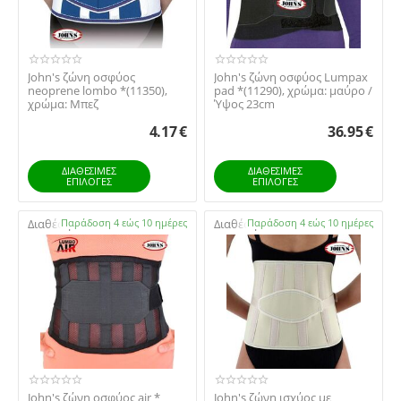
John's ζώνη οσφύος
John's ζώνη οσφύος Lumpax
neoprene lombo *(11350),
pad *(11290), χρώμα: μαύρο /
χρώμα: Μπεζ
Ύψος 23cm
4.17
€
36.95
€
ΔΙΑΘΕΣΙΜΕΣ
ΔΙΑΘΕΣΙΜΕΣ
ΕΠΙΛΟΓΈΣ
ΕΠΙΛΟΓΈΣ
Διαθέσιμο:
Παράδοση 4 εώς 10 ημέρες
Διαθέσιμο:
Παράδοση 4 εώς 10 ημέρες
John's ζώνη οσφύος air *
John's ζώνη ισχύος με