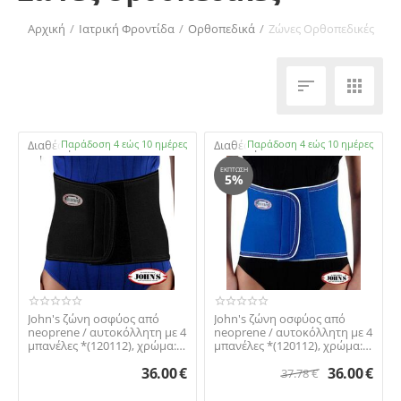
Αρχική
/
Ιατρική Φροντίδα
/
Ορθοπεδικά
/
Ζώνες Ορθοπεδικές


Διαθέσιμο:
Παράδοση 4 εώς 10 ημέρες
Διαθέσιμο:
Παράδοση 4 εώς 10 ημέρες
ΈΚΠΤΩΣΗ
5%
​John's ζώνη οσφύος από
​John's ζώνη οσφύος από
neoprene / αυτοκόλλητη με 4
neoprene / αυτοκόλλητη με 4
μπανέλες *(120112), χρώμα:
μπανέλες *(120112), χρώμα:
μπλε / Ύ...
μπλε / Ύ...
36.00
€
36.00
€
37.78
€