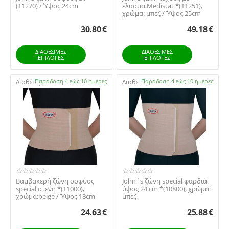
(11270) / Ύψος 24cm
έλασμα Medistat *(11251),
χρώμα: μπεζ / Ύψος 25cm
30.80
€
49.18
€
ΔΙΑΘΕΣΙΜΕΣ
ΔΙΑΘΕΣΙΜΕΣ
ΕΠΙΛΟΓΈΣ
ΕΠΙΛΟΓΈΣ
Διαθέσιμο:
Παράδοση 4 εώς 10 ημέρες
Διαθέσιμο:
Παράδοση 4 εώς 10 ημέρες
Βαμβακερή ζώνη οσφύος
John΄s ζώνη special φαρδιά
special στενή *(11000),
ύψος 24 cm *(10800), χρώμα:
χρώμα:beige / Ύψος 18cm
μπεζ
24.63
€
25.88
€