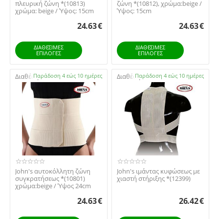
πλευρική ζώνη *(10813)
ζώνη *(10812), χρώμα:beige /
χρώμα: beige / Ύψος: 15cm
Ύψος: 15cm
24.63
€
24.63
€
ΔΙΑΘΕΣΙΜΕΣ
ΔΙΑΘΕΣΙΜΕΣ
ΕΠΙΛΟΓΈΣ
ΕΠΙΛΟΓΈΣ
Διαθέσιμο:
Παράδοση 4 εώς 10 ημέρες
Διαθέσιμο:
Παράδοση 4 εώς 10 ημέρες
​John's αυτοκόλλητη ζώνη
John's ιμάντας κυφώσεως με
συγκρατήσεως *(10801)
χιαστή στήριξης *(12399)
χρώμα:beige / Ύψος 24cm
24.63
€
26.42
€