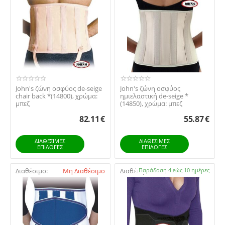
John's ζώνη οσφύος de-seige
John's ζώνη οσφύος
chair back *(14800), χρώμα:
ημιελαστική de-seige *
μπεζ
(14850), χρώμα: μπεζ
82.11
€
55.87
€
ΔΙΑΘΕΣΙΜΕΣ
ΔΙΑΘΕΣΙΜΕΣ
ΕΠΙΛΟΓΈΣ
ΕΠΙΛΟΓΈΣ
Διαθέσιμο:
Μη Διαθέσιμο
Διαθέσιμο:
Παράδοση 4 εώς 10 ημέρες