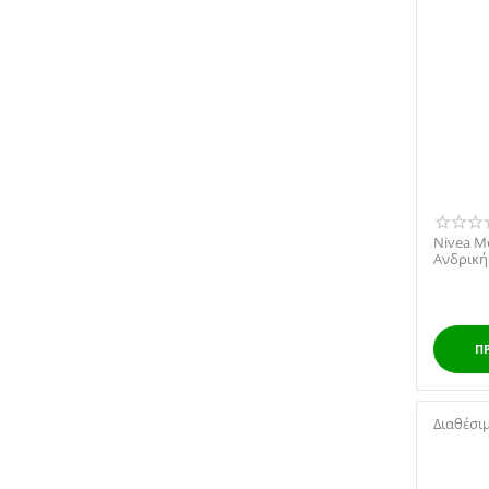
Nivea M
Ανδρική
100ml
Π
Διαθέσι