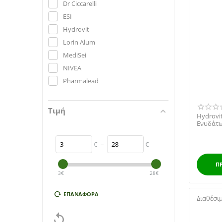
Dr Ciccarelli
ESI
Hydrovit
Lorin Alum
MediSei
NIVEA
Pharmalead
Τιμή
Hydrovi
Ενυδάτω
€
–
€
Π
3
€
28
€
ΕΠΑΝΑΦΟΡΆ
Διαθέσι
