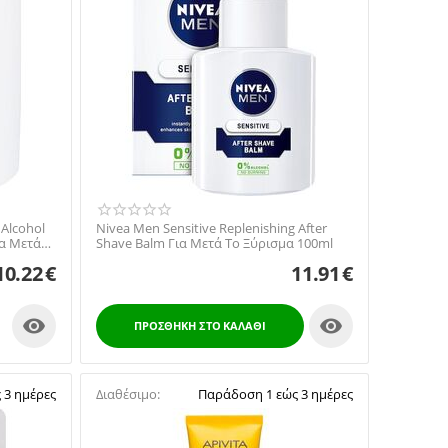
 Alcohol
Nivea Men Sensitive Replenishing After
ια Μετά
Shave Balm Για Μετά Το Ξύρισμα 100ml
10.22
€
11.91
€


ΠΡΟΣΘΉΚΗ ΣΤΟ ΚΑΛΆΘΙ
 3 ημέρες
Διαθέσιμο:
Παράδοση 1 εώς 3 ημέρες