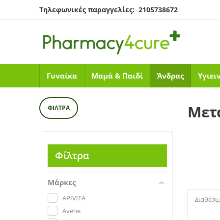
Τηλεφωνικές παραγγελίες: 2105738672
Γυναίκα
Μαμά & Παιδί
Άνδρας
Υγιει
Μετά
ΦΊΛΤΡΑ
Φίλτρα
Μάρκες
APIVITA
Διαθέσι
Avene