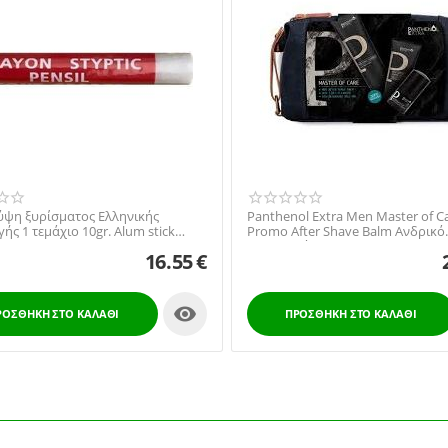
τύψη ξυρίσματος Ελληνικής
Panthenol Extra Men Master of C
ς 1 τεμάχιο 10gr. Alum stick
Promo After Shave Balm Ανδρικό
styptic)
Ενυδατικό Balm για με...
16.55
€

ΡΟΣΘΉΚΗ ΣΤΟ ΚΑΛΆΘΙ
ΠΡΟΣΘΉΚΗ ΣΤΟ ΚΑΛΆΘΙ