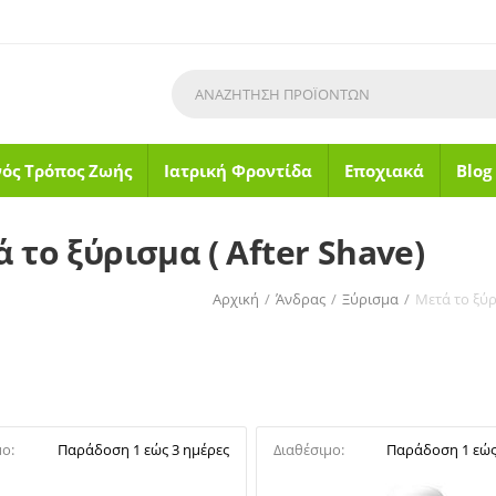
νός Τρόπος Ζωής
Ιατρική Φροντίδα
Εποχιακά
Blog
 το ξύρισμα ( After Shave)
Αρχική
/
Άνδρας
/
Ξύρισμα
/
Μετά το ξύρ
μο:
Παράδοση 1 εώς 3 ημέρες
Διαθέσιμο:
Παράδοση 1 εώς