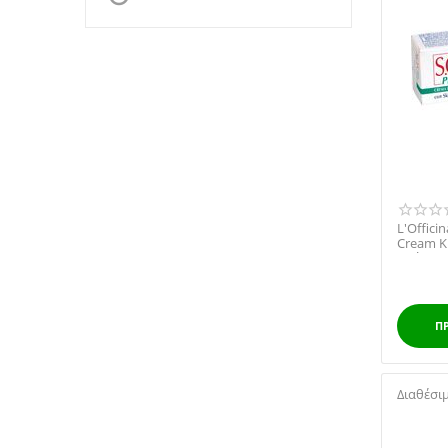
L'Officin
Cream Κ
Χρήση Α.
Π
Διαθέσι