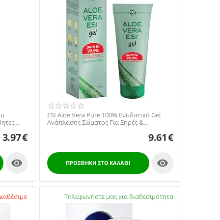
au
ESI Aloe Vera Pure 100% Ενυδατικό Gel
θητες
Ανάπλασης Σώματος Για Ξηρές &
Ταλαιπωρημένες Επιδ...
3.97
€
9.61
€


ΠΡΟΣΘΉΚΗ ΣΤΟ ΚΑΛΆΘΙ
ιαθέσιμο
Διαθέσιμο:
Τηλεφωνήστε μας για διαθεσιμότητα
2105738672