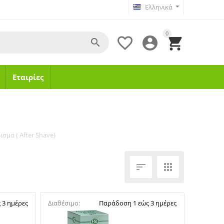
Ελληνικά
0




Εταιρίες
ισμα ( After Shave)


 3 ημέρες
Διαθέσιμο:
Παράδοση 1 εώς 3 ημέρες