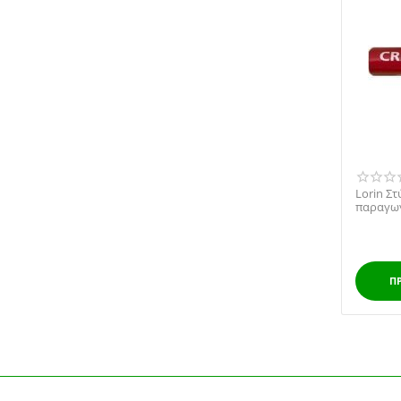
Lorin Σ
παραγωγή
(barber 
Π