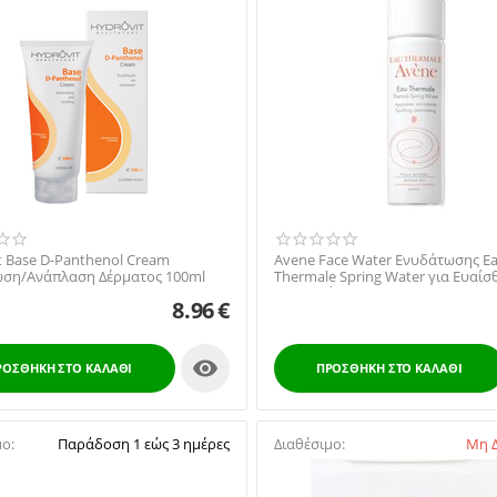
t Base D-Panthenol Cream
Avene Face Water Ενυδάτωσης E
ση/Ανάπλαση Δέρματος 100ml
Thermale Spring Water για Ευαίσ
Επιδερμίδες 50ml
8.96
€

ΡΟΣΘΉΚΗ ΣΤΟ ΚΑΛΆΘΙ
ΠΡΟΣΘΉΚΗ ΣΤΟ ΚΑΛΆΘΙ
μο:
Παράδοση 1 εώς 3 ημέρες
Διαθέσιμο:
Μη Δ