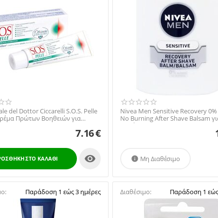
ale del Dottor Ciccarelli S.O.S. Pelle
Nivea Men Sensitive Recovery 0%
ρέμα Πρώτων Βοηθειών για
No Burning After Shave Balsam γ
..
το Ξύρισ...
7.16
€

Μη Διαθέσιμο
ΡΟΣΘΉΚΗ ΣΤΟ ΚΑΛΆΘΙ

μο:
Παράδοση 1 εώς 3 ημέρες
Διαθέσιμο:
Παράδοση 1 εώς