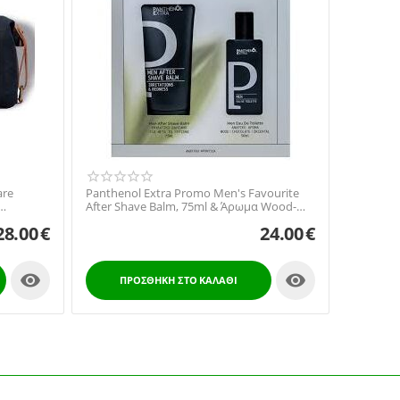
are
Panthenol Extra Promo Men's Favourite
After Shave Balm, 75ml & Άρωμα Wood-
Chocolate-Ori...
28.00
€
24.00
€


ΠΡΟΣΘΉΚΗ ΣΤΟ ΚΑΛΆΘΙ