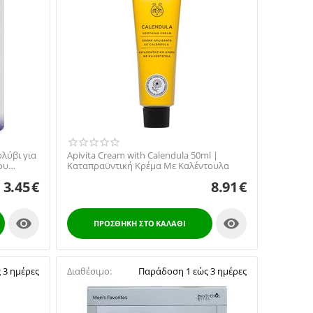
ολύβι για
Apivita Cream with Calendula 50ml |
ου
Καταπραϋντική Κρέμα Με Καλέντουλα
3.45
€
8.91
€


ΠΡΟΣΘΉΚΗ ΣΤΟ ΚΑΛΆΘΙ
 3 ημέρες
Διαθέσιμο:
Παράδοση 1 εώς 3 ημέρες