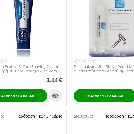
en Protect & Care Shaving Cream
Pharmalead After Shave Pencil Μ
 Κρέμα Ξυρίσματος με Aloe Vera,
Άμεση Επίλυση των Ερεθισμών π
Προκαλούνται α...
3.44
€

ΡΟΣΘΉΚΗ ΣΤΟ ΚΑΛΆΘΙ
ΠΡΟΣΘΉΚΗ ΣΤΟ ΚΑΛΆΘΙ
μο:
Παράδοση 1 εώς 3 ημέρες
Διαθέσιμο:
Παράδοση 1 εώς