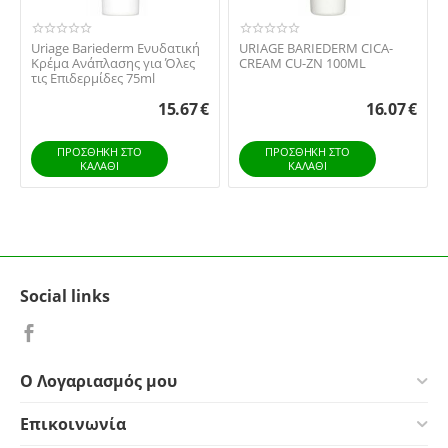
Uriage Bariederm Ενυδατική
URIAGE BARIEDERM CICA-
Κρέμα Ανάπλασης για Όλες
CREAM CU-ZN 100ML
τις Επιδερμίδες 75ml
15.67
€
16.07
€
ΠΡΟΣΘΉΚΗ ΣΤΟ
ΠΡΟΣΘΉΚΗ ΣΤΟ
ΚΑΛΆΘΙ
ΚΑΛΆΘΙ
Social links
Ο Λογαριασμός μου
Επικοινωνία