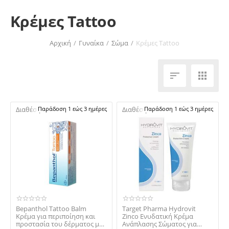
Κρέμες Tattoo
Αρχική
/
Γυναίκα
/
Σώμα
/
Κρέμες Tattoo


Διαθέσιμο:
Παράδοση 1 εώς 3 ημέρες
Διαθέσιμο:
Παράδοση 1 εώς 3 ημέρες
Bepanthol Tattoo Balm
Target Pharma Hydrovit
Κρέμα για περιποίηση και
Zinco Ενυδατική Κρέμα
προστασία του δέρματος με
Ανάπλασης Σώματος για