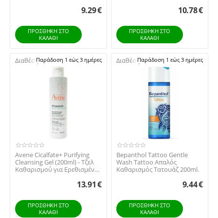
νέο tattoo 50g
Ευαίσθητες Επιδερμίδ...
9.29
€
10.78
€
ΠΡΟΣΘΉΚΗ ΣΤΟ
ΠΡΟΣΘΉΚΗ ΣΤΟ
ΚΑΛΆΘΙ
ΚΑΛΆΘΙ
Διαθέσιμο:
Παράδοση 1 εώς 3 ημέρες
Διαθέσιμο:
Παράδοση 1 εώς 3 ημέρες
Avene Cicalfate+ Purifying
Bepanthol Tattoo Gentle
Cleansing Gel (200ml) - Τζελ
Wash Tattoo Απαλός
Καθαρισμού για Ερεθισμένη
Καθαρισμός Τατουάζ 200ml.
Επιδε...
13.91
€
9.44
€
ΠΡΟΣΘΉΚΗ ΣΤΟ
ΠΡΟΣΘΉΚΗ ΣΤΟ
ΚΑΛΆΘΙ
ΚΑΛΆΘΙ