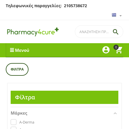
Τηλεφωνικές παραγγελίες: 2105738672

0


Μενού
ΦΊΛΤΡΑ
Φίλτρα
Μάρκες
A-Derma