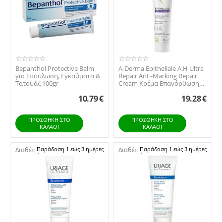
Bepanthol Protective Balm
A-Derma Epitheliale A.H Ultra
για Επούλωση, Εγκαύματα &
Repair Anti-Marking Repair
Τατουάζ 100gr
Cream Κρέμα Επανόρθωσης
κατά τ...
10.79
€
19.28
€
ΠΡΟΣΘΉΚΗ ΣΤΟ
ΠΡΟΣΘΉΚΗ ΣΤΟ
ΚΑΛΆΘΙ
ΚΑΛΆΘΙ
Διαθέσιμο:
Παράδοση 1 εώς 3 ημέρες
Διαθέσιμο:
Παράδοση 1 εώς 3 ημέρες