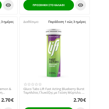


ΠΡΟΣΘΉΚΗ ΣΤΟ ΚΑΛΆΘΙ
 3 ημέρες
Διαθέσιμο:
Παράδοση 1 εώς 3 ημέρες
 Lemon &
Gluco Tabs Lift Fast Acting Blueberry Burst
ση
Ταμπλέτες Γλυκόζης με Γεύση Μύρτιλο, 10
tabs
2.70
€
2.70
€