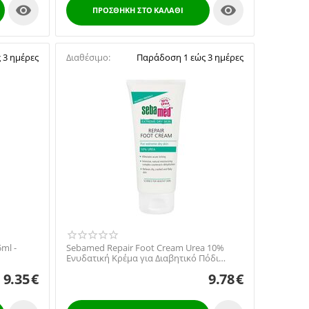


ΠΡΟΣΘΉΚΗ ΣΤΟ ΚΑΛΆΘΙ
 3 ημέρες
Διαθέσιμο:
Παράδοση 1 εώς 3 ημέρες
ml -
Sebamed Repair Foot Cream Urea 10%
Ενυδατική Κρέμα για Διαβητικό Πόδι
100ml
9.35
€
9.78
€