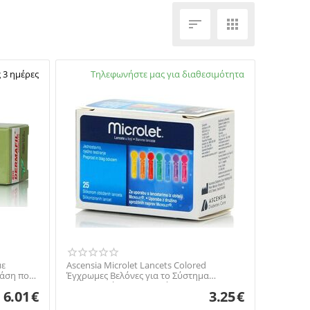


 3 ημέρες
Διαθέσιμο:
Τηλεφωνήστε μας για διαθεσιμότητα
2105738672
με
Ascensia Microlet Lancets Colored
ράση που
Έγχρωμες Βελόνες για το Σύστημα
Παρακολούθησης Γλυκόζ...
6.01
€
3.25
€