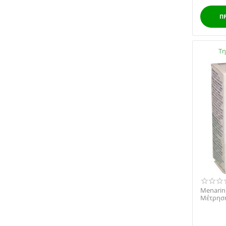
Unimedis
Π
Vencil
WELLION
WinMedica
Διαθέσι
Τη
Α,Μenarini
ΒΕΝΝΕΤ
ΟΕΜ
Menarini
Μέτρηση