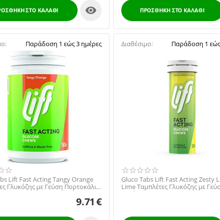

ΡΟΣΘΉΚΗ ΣΤΟ ΚΑΛΆΘΙ
ΠΡΟΣΘΉΚΗ ΣΤΟ ΚΑΛΆΘΙ
μο:
Παράδοση 1 εώς 3 ημέρες
Διαθέσιμο:
Παράδοση 1 εώς
bs Lift Fast Acting Tangy Orange
Gluco Tabs Lift Fast Acting Zesty
ες Γλυκόζης με Γεύση Πορτοκάλι,
Lime Ταμπλέτες Γλυκόζης με Γεύ
Λεμόνι, 10 tabs
9.71
€