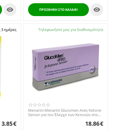


ΠΡΟΣΘΉΚΗ ΣΤΟ ΚΑΛΆΘΙ
 3 ημέρες
Διαθέσιμο:
Τηλεφωνήστε μας για διαθεσιμότητα
2105738672
Menarini Menarini Glucomen Areo Ketone
Sensor για τον Έλεγχο των Κετονών στο
Αίμα, 10τμχ
3.85
€
18.86
€