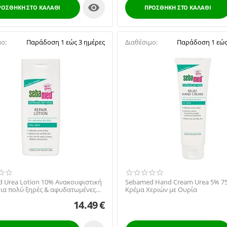

ΡΟΣΘΉΚΗ ΣΤΟ ΚΑΛΆΘΙ
ΠΡΟΣΘΉΚΗ ΣΤΟ ΚΑΛΆΘΙ
μο:
Παράδοση 1 εώς 3 ημέρες
Διαθέσιμο:
Παράδοση 1 εώς
 Urea Lotion 10% Ανακουφιστική
Sebamed Hand Cream Urea 5% 75
για πολύ ξηρές & αφυδατωμένες
Κρέμα Χεριών με Ουρία
ες ...
14.49
€