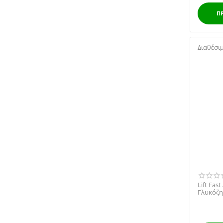
Π
Διαθέσι
Lift Fas
Γλυκόζη