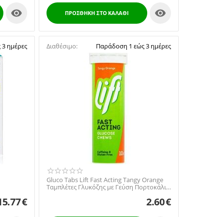


ΠΡΟΣΘΉΚΗ ΣΤΟ ΚΑΛΆΘΙ
 3 ημέρες
Διαθέσιμο:
Παράδοση 1 εώς 3 ημέρες
Gluco Tabs Lift Fast Acting Tangy Orange
Ταμπλέτες Γλυκόζης με Γεύση Πορτοκάλι,
10 tabs
15.77
€
2.60
€