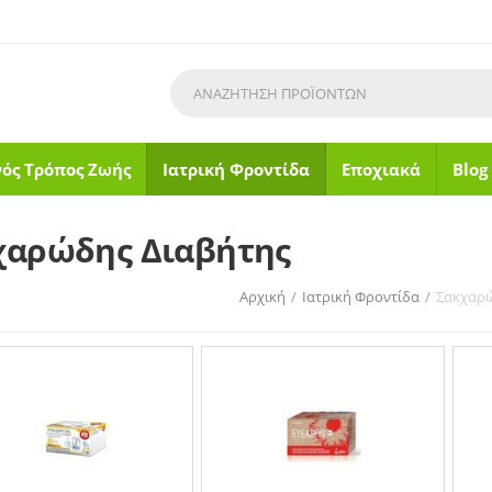
νός Τρόπος Ζωής
Ιατρική Φροντίδα
Εποχιακά
Blog
χαρώδης Διαβήτης
Αρχική
/
Ιατρική Φροντίδα
/
Σακχαρώ