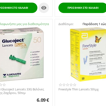

ΡΟΣΘΉΚΗ ΣΤΟ ΚΑΛΆΘΙ
ΠΡΟΣΘΉΚΗ ΣΤΟ ΚΑΛΆΘΙ
μο:
λεφωνήστε μας για διαθεσιμότητα
Διαθέσιμο:
Παράδοση 1 εώς
2105738672
 Glucoject Lancets 33G Βελόνες
Freestyle Thin Lancets 50τμχ
ς Ζαχάρου, 50τεμ
6.09
€