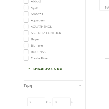
Abbott
Βε
Agan
Ambitas
Aquaderm
AQUATHENOL
ASCENSIA CONTOUR
Bayer
Bionime
BOURNAS
Controlfine
Doctor's Formulas
(32)
ΠΕΡΙΣΣΌΤΕΡΟ ΑΠΌ

Ecostevia
Elfron
Eubos Med
Τιμή
Frezyderm
Galenia
€
–
€
Gehwol
Hydrovit