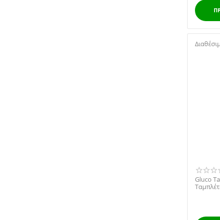
Π
Διαθέσι
Gluco Ta
Ταμπλέτ
50 tabs