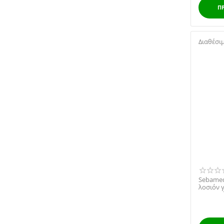
Π
Διαθέσι
Sebamed
λοσιόν 
επιδερμίδ