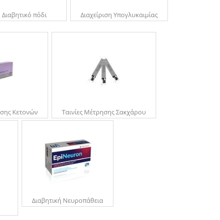
Διαβητικό πόδι
Διαχείριση Υπογλυκαιμίας
ησης Κετονών
Ταινίες Μέτρησης Σακχάρου
Διαβητική Νευροπάθεια