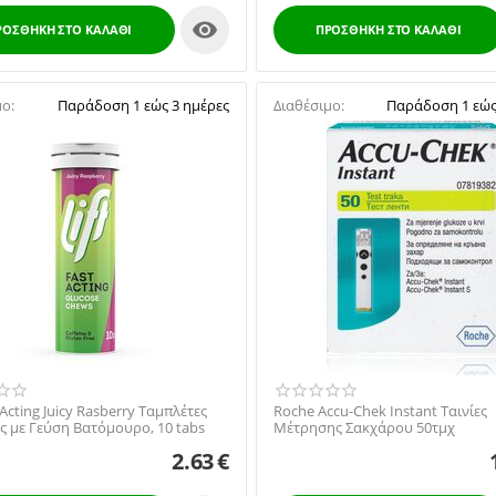

ΡΟΣΘΉΚΗ ΣΤΟ ΚΑΛΆΘΙ
ΠΡΟΣΘΉΚΗ ΣΤΟ ΚΑΛΆΘΙ
μο:
Παράδοση 1 εώς 3 ημέρες
Διαθέσιμο:
Παράδοση 1 εώς
t Acting Juicy Rasberry Ταμπλέτες
Roche Accu-Chek Instant Ταινίες
ς με Γεύση Βατόμουρο, 10 tabs
Μέτρησης Σακχάρου 50τμχ
2.63
€