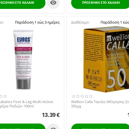

ΡΟΣΘΉΚΗ ΣΤΟ ΚΑΛΆΘΙ
ΠΡΟΣΘΉΚΗ ΣΤΟ ΚΑΛΆΘΙ
μο:
Παράδοση 1 εώς 3 ημέρες
Διαθέσιμο:
Παράδοση 1 εώς
abetics Foot & Leg Multi-Active
Wellion Calla Ταινίες Μέτρησης 
ρέμα Ποδιών 100ml
50τμχ
13.39
€