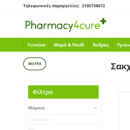
Τηλεφωνικές παραγγελίες: 2105738672
Γυναίκα
Μαμά & Παιδί
Άνδρας
Υγιει
Σακ
ΦΊΛΤΡΑ
Φίλτρα
Μάρκες