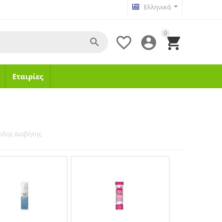
Ελληνικά
0




Εταιρίες
δης Διαβήτης