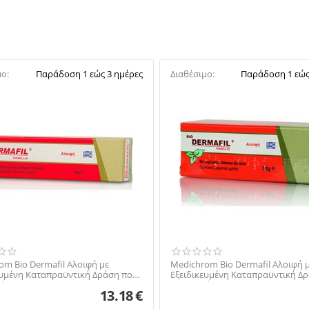
μο:
Παράδοση 1 εώς 3 ημέρες
Διαθέσιμο:
Παράδοση 1 εώς
om Bio Dermafil Αλοιφή με
Medichrom Bio Dermafil Αλοιφή 
ευμένη Καταπραϋντική Δράση που
Εξειδικευμένη Καταπραϋντική Δ
ται, Πρ...
Περιποιείται, Πρ...
13.18
€