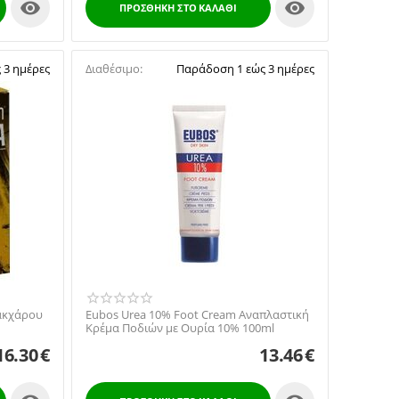


ΠΡΟΣΘΉΚΗ ΣΤΟ ΚΑΛΆΘΙ
 3 ημέρες
Διαθέσιμο:
Παράδοση 1 εώς 3 ημέρες
Σακχάρου
Eubos Urea 10% Foot Cream Αναπλαστική
Κρέμα Ποδιών με Ουρία 10% 100ml
16.30
€
13.46
€