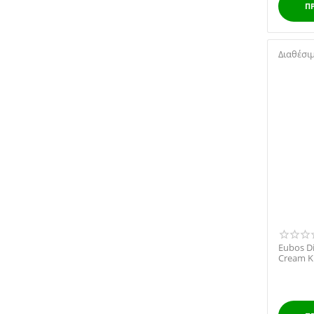
Π
Διαθέσι
Eubos Di
Cream Κ