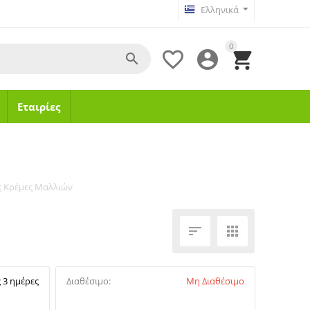
Ελληνικά
0




Εταιρίες
ς Κρέμες Μαλλιών


 3 ημέρες
Διαθέσιμο:
Μη Διαθέσιμο