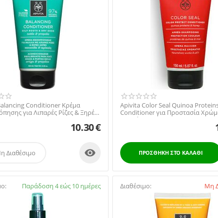
Balancing Conditioner Κρέμα
Apivita Color Seal Quinoa Protein
όπησης για Λιπαρές Ρίζες & Ξηρές
Conditioner για Προστασία Χρώμ
 Τσ...
Βαμμένα Μαλλι...
10.30
€

η Διαθέσιμο
ΠΡΟΣΘΉΚΗ ΣΤΟ ΚΑΛΆΘΙ
μο:
Παράδοση 4 εώς 10 ημέρες
Διαθέσιμο:
Μη Δ