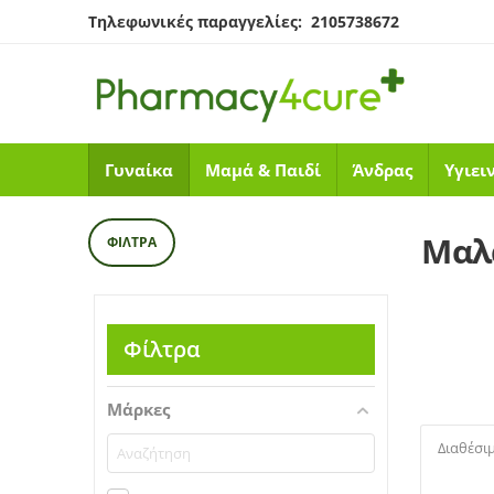
Τηλεφωνικές παραγγελίες: 2105738672
Γυναίκα
Μαμά & Παιδί
Άνδρας
Υγιει
Μαλ
ΦΊΛΤΡΑ
Φίλτρα
Μάρκες
Διαθέσι