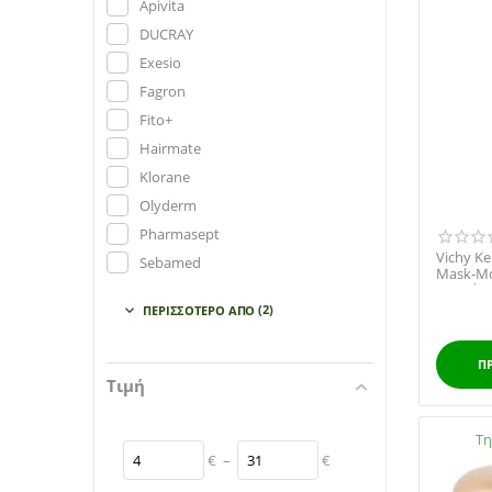
Apivita
DUCRAY
Exesio
Fagron
Fito+
Hairmate
Klorane
Olyderm
Pharmasept
Vichy Ke
Sebamed
Mask-Μά
αναδόμησ
Synchroline
(2)
ΠΕΡΙΣΣΌΤΕΡΟ ΑΠΌ

Vichy
Π
Τιμή
Διαθέσι
Τη
€
–
€