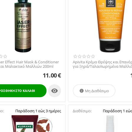
ser Effect Hair Mask & Conditioner
Apivita Κρέμα Θρέψης και Επαν
αι Μαλακτικό Μαλλιών 200ml
για Ξηρά/Ταλαιπωρημένα Μαλλιά
& Μέλι 150ml
11.00
€

Μη Διαθέσιμο
ΡΟΣΘΉΚΗ ΣΤΟ ΚΑΛΆΘΙ

μο:
Παράδοση 1 εώς 3 ημέρες
Διαθέσιμο:
Παράδοση 1 εώς