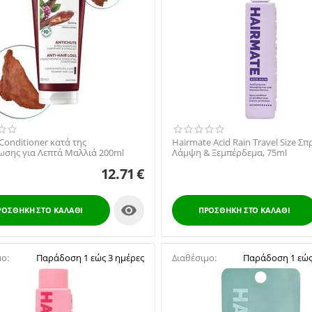
Conditioner κατά της
Hairmate Acid Rain Travel Size Σπρ
ωσης για Λεπτά Μαλλιά 200ml
Λάμψη & Ξεμπέρδεμα, 75ml
12.71
€

ΡΟΣΘΉΚΗ ΣΤΟ ΚΑΛΆΘΙ
ΠΡΟΣΘΉΚΗ ΣΤΟ ΚΑΛΆΘΙ
μο:
Παράδοση 1 εώς 3 ημέρες
Διαθέσιμο:
Παράδοση 1 εώς