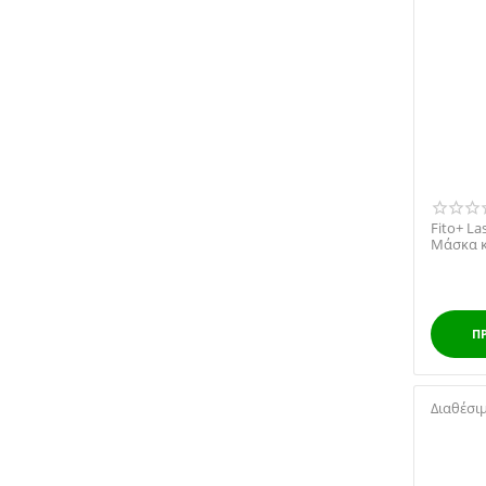
Fito+ La
Μάσκα κ
Π
Διαθέσι