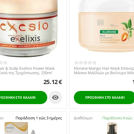
air & Scalp Exelixis Power Mask
Klorane Mango Hair Mask Επανο
ατά της Τριχόπτωσης, 250ml
Μάσκα Μαλλιών με Βούτυρο Μάν
150ml
25.12
€

ΡΟΣΘΉΚΗ ΣΤΟ ΚΑΛΆΘΙ
ΠΡΟΣΘΉΚΗ ΣΤΟ ΚΑΛΆΘΙ
μο:
Παράδοση 1 εώς 3 ημέρες
Διαθέσιμο:
Παράδοση 4 εώς 