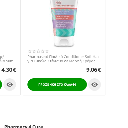
ης/
Pharmasept Παιδικό Conditioner Soft Hair
λιά 50ml
για Εύκολο Χτένισμα σε Μορφή Κρέμας
150ml
4.30
€
9.06
€


ΠΡΟΣΘΉΚΗ ΣΤΟ ΚΑΛΆΘΙ
Pharmacy 4 Cure