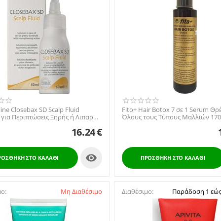
ine Closebax SD Scalp Fluid
Fito+ Hair Botox 7 σε 1 Serum Θρ
 για Περιπτώσεις Ξηρής ή Λιπαρής
Όλους τους Τύπους Μαλλιών 17
ς μ...
16.24
€

ΡΟΣΘΉΚΗ ΣΤΟ ΚΑΛΆΘΙ
ΠΡΟΣΘΉΚΗ ΣΤΟ ΚΑΛΆΘΙ
μο:
Μη Διαθέσιμο
Διαθέσιμο:
Παράδοση 1 εώς