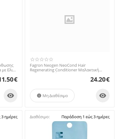
όρθωσης
Fagron Neogen NeoCond Hair
 με Ελιά
Regenerating Conditioner Μαλακτική
Κρέμα Μαλλιών 200ml
11.50
€
24.20
€


Μη Διαθέσιμο

 3 ημέρες
Διαθέσιμο:
Παράδοση 1 εώς 3 ημέρες