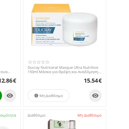
Ducray Nutricerat Masque Ultra Nutritive
τονα
150ml Μάσκα για Θρέψη και Αναδόμηση
των Ταλαιπ...
12.86
€
15.54
€


Μη Διαθέσιμο

εσιμότητα
Διαθέσιμο:
Μη Διαθέσιμο
05738672