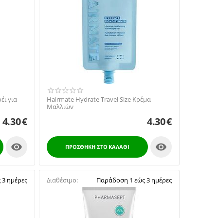
έι για
​Hairmate Hydrate Travel Size Κρέμα
Μαλλιών
4.30
€
4.30
€


ΠΡΟΣΘΉΚΗ ΣΤΟ ΚΑΛΆΘΙ
 3 ημέρες
Διαθέσιμο:
Παράδοση 1 εώς 3 ημέρες