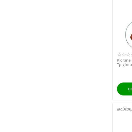
Klorane 
Τριχόπτ
Π
Διαθέσι