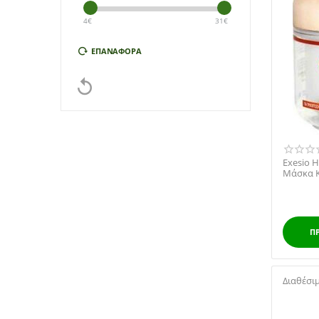
4
€
31
€
ΕΠΑΝΑΦΟΡΆ

Exesio H
Μάσκα Κ
Π
Διαθέσι