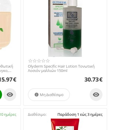
ρθωτική
Olyderm Specific Hair Lotion Τονωτική
γκο,
Λοσιόν μαλλιών 150ml
15.97
€
30.73
€


Μη Διαθέσιμο

10 ημέρες
Διαθέσιμο:
Παράδοση 1 εώς 3 ημέρες