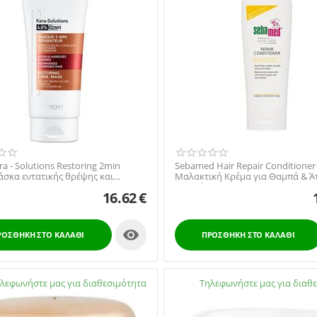
ra - Solutions Restoring 2min
Sebamed Hair Repair Conditioner
σκα εντατικής θρέψης και
Μαλακτική Κρέμα για Θαμπά & Ά
ης για ξη...
μαλλιά, 200ml
16.62
€

ΡΟΣΘΉΚΗ ΣΤΟ ΚΑΛΆΘΙ
ΠΡΟΣΘΉΚΗ ΣΤΟ ΚΑΛΆΘΙ
μο:
λεφωνήστε μας για διαθεσιμότητα
Διαθέσιμο:
Τηλεφωνήστε μας για διαθ
2105738672
21