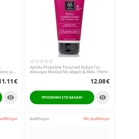
s
Apivita Propoline Τονωτική Κρέμα Για
ατος για
Αδύναμα Μαλλιά Με Δάφνη & Μέλι 150ml
11.11
€
12.08
€


ΠΡΟΣΘΉΚΗ ΣΤΟ ΚΑΛΆΘΙ
ιαθέσιμο
Διαθέσιμο:
Μη Διαθέσιμο