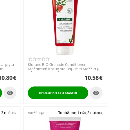
έψης για
Klorane BIO Grenade Conditioner
0ml
Μαλακτική Κρέμα για Βαμμένα Μαλλιά με
Ρόδι Χωρίς Θειικά...
10.80
€
10.58
€


ΠΡΟΣΘΉΚΗ ΣΤΟ ΚΑΛΆΘΙ
 3 ημέρες
Διαθέσιμο:
Παράδοση 1 εώς 3 ημέρες