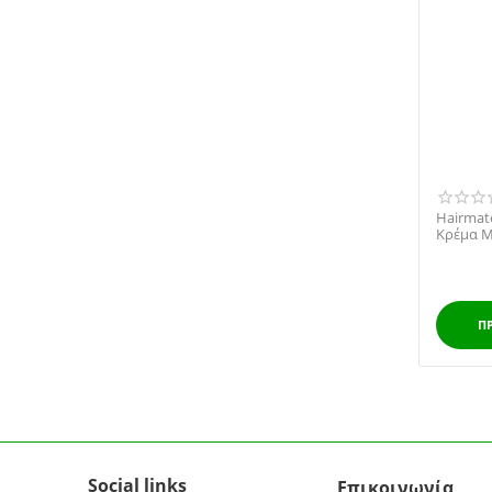
Hairmate
Κρέμα Μ
Π
Social links
Επικοινωνία