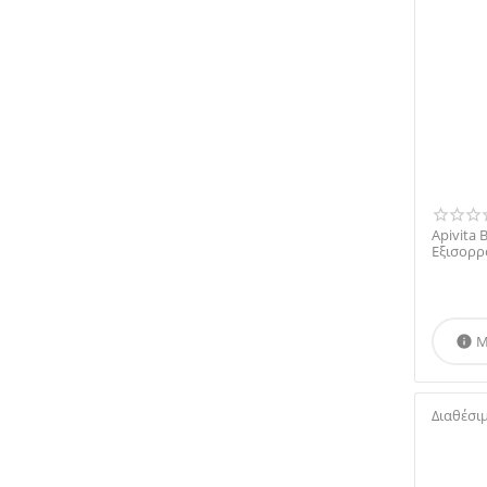
Apivita 
Εξισορρ
Άκρες με
Μ

Διαθέσι