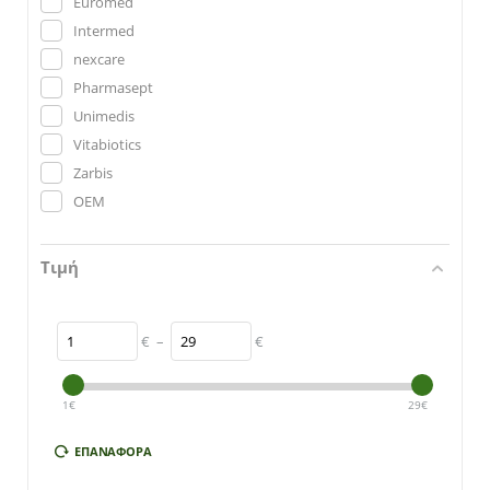
Euromed
Intermed
nexcare
Pharmasept
Unimedis
Vitabiotics
Zarbis
ΟΕΜ
Τιμή
€
–
€
1
€
29
€
ΕΠΑΝΑΦΟΡΆ