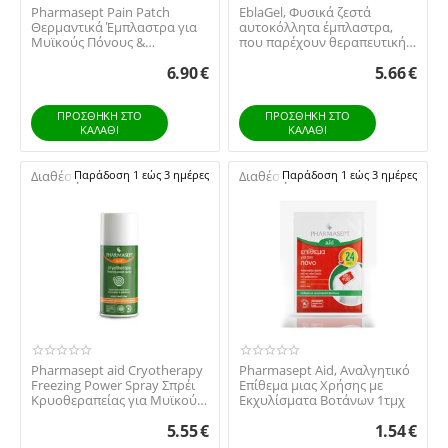
Pharmasept Pain Patch
EblaGel, Φυσικά ζεστά
Θερμαντικά Έμπλαστρα για
αυτοκόλλητα έμπλαστρα,
Μυϊκούς Πόνους &
που παρέχουν θεραπευτική
Αρθρώσεις με Άρνικα 5τμχ
θέρμανση σε βάθος...
6.90
€
5.66
€
ΠΡΟΣΘΉΚΗ ΣΤΟ
ΠΡΟΣΘΉΚΗ ΣΤΟ
ΚΑΛΆΘΙ
ΚΑΛΆΘΙ
Διαθέσιμο:
Παράδοση 1 εώς 3 ημέρες
Διαθέσιμο:
Παράδοση 1 εώς 3 ημέρες
Pharmasept aid Cryotherapy
Pharmasept Aid, Αναλγητικό
Freezing Power Spray Σπρέι
Επίθεμα μιας Χρήσης με
Κρυοθεραπείας για Μυϊκούς
Εκχυλίσματα Βοτάνων 1τμχ
Πόνους ...
5.55
€
1.54
€