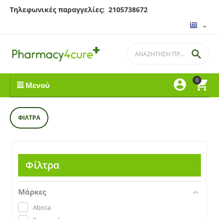
Τηλεφωνικές παραγγελίες: 2105738672

0


Μενού
ΦΊΛΤΡΑ
Φίλτρα
Μάρκες
Aboca