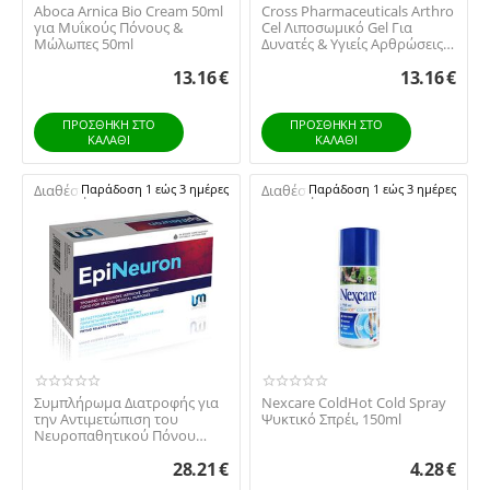
Aboca Arnica Bio Cream 50ml
Cross Pharmaceuticals Arthro
για Μυΐκούς Πόνους &
Cel Λιποσωμικό Gel Για
Μώλωπες 50ml
Δυνατές & Υγιείς Αρθρώσεις
100ml
13.16
€
13.16
€
ΠΡΟΣΘΉΚΗ ΣΤΟ
ΠΡΟΣΘΉΚΗ ΣΤΟ
ΚΑΛΆΘΙ
ΚΑΛΆΘΙ
Διαθέσιμο:
Παράδοση 1 εώς 3 ημέρες
Διαθέσιμο:
Παράδοση 1 εώς 3 ημέρες
Συμπλήρωμα Διατροφής για
Nexcare ColdHot Cold Spray
την Αντιμετώπιση του
Ψυκτικό Σπρέι, 150ml
Νευροπαθητικού Πόνου
Pharma Unimedis Epin...
28.21
€
4.28
€