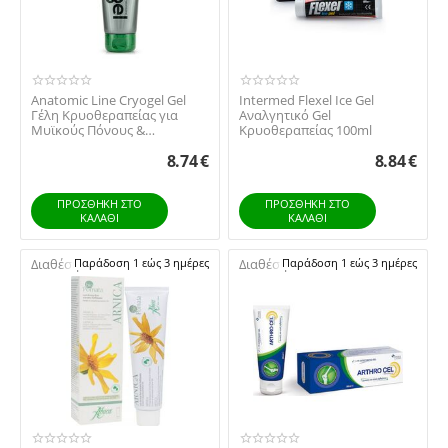
Anatomic Line Cryogel Gel
Intermed Flexel Ice Gel
Γέλη Κρυοθεραπείας για
Αναλγητικό Gel
Μυϊκούς Πόνους &
Κρυοθεραπείας 100ml
Αρθρώσεις 100ml
8.74
€
8.84
€
ΠΡΟΣΘΉΚΗ ΣΤΟ
ΠΡΟΣΘΉΚΗ ΣΤΟ
ΚΑΛΆΘΙ
ΚΑΛΆΘΙ
Διαθέσιμο:
Παράδοση 1 εώς 3 ημέρες
Διαθέσιμο:
Παράδοση 1 εώς 3 ημέρες