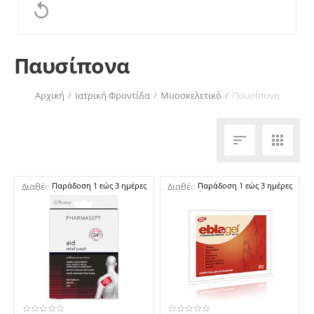

Παυσίπονα
Αρχική
/
Ιατρική Φροντίδα
/
Μυοσκελετικό
/
Παυσίπονα


Διαθέσιμο:
Παράδοση 1 εώς 3 ημέρες
Διαθέσιμο:
Παράδοση 1 εώς 3 ημέρες