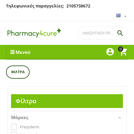
Τηλεφωνικές παραγγελίες: 2105738672

0


Μενού
ΦΊΛΤΡΑ
Φίλτρα
Μάρκες
Frezyderm