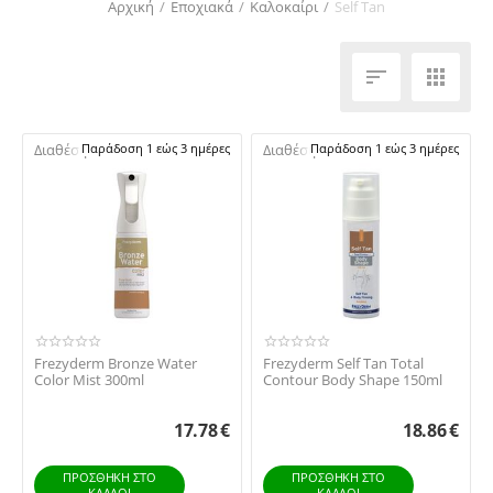
Αρχική
/
Εποχιακά
/
Καλοκαίρι
/
Self Tan


Διαθέσιμο:
Παράδοση 1 εώς 3 ημέρες
Διαθέσιμο:
Παράδοση 1 εώς 3 ημέρες
Frezyderm Bronze Water
Frezyderm Self Tan Total
Color Mist 300ml
Contour Body Shape 150ml
17.78
€
18.86
€
ΠΡΟΣΘΉΚΗ ΣΤΟ
ΠΡΟΣΘΉΚΗ ΣΤΟ
ΚΑΛΆΘΙ
ΚΑΛΆΘΙ