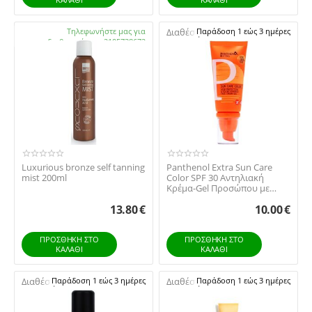
Διαθέσιμο:
Τηλεφωνήστε μας για
Διαθέσιμο:
Παράδοση 1 εώς 3 ημέρες
διαθεσιμότητα 2105738672
Luxurious bronze self tanning
Panthenol Extra Sun Care
mist 200ml
Color SPF 30 Αντηλιακή
Κρέμα-Gel Προσώπου με
Χρώμα, 50ml
13.80
€
10.00
€
ΠΡΟΣΘΉΚΗ ΣΤΟ
ΠΡΟΣΘΉΚΗ ΣΤΟ
ΚΑΛΆΘΙ
ΚΑΛΆΘΙ
Διαθέσιμο:
Παράδοση 1 εώς 3 ημέρες
Διαθέσιμο:
Παράδοση 1 εώς 3 ημέρες