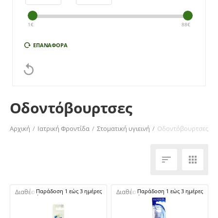
1
€
88
€
ΕΠΑΝΑΦΟΡΆ

Οδοντόβουρτσες
Αρχική
/
Ιατρική Φροντίδα
/
Στοματική υγιεινή
/
Οδοντόβουρτσες


Διαθέσιμο:
Παράδοση 1 εώς 3 ημέρες
Διαθέσιμο:
Παράδοση 1 εώς 3 ημέρες