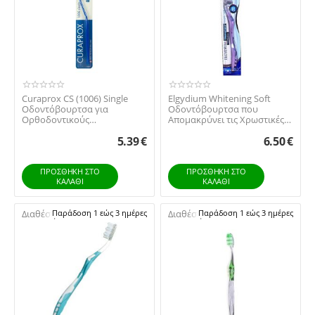
Curaprox CS (1006) Single
Elgydium Whitening Soft
Οδοντόβουρτσα για
Οδοντόβουρτσα που
Ορθοδοντικούς
Απομακρύνει τις Χρωστικές
Μηχανισμούς, 1τεμ
Ουσίες από τα Δόντι...
5.39
€
6.50
€
ΠΡΟΣΘΉΚΗ ΣΤΟ
ΠΡΟΣΘΉΚΗ ΣΤΟ
ΚΑΛΆΘΙ
ΚΑΛΆΘΙ
Διαθέσιμο:
Παράδοση 1 εώς 3 ημέρες
Διαθέσιμο:
Παράδοση 1 εώς 3 ημέρες