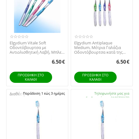
Elgydium Vitale Soft
Elgydium Antiplaque
Οδοντόβουρτσα με
Medium, Μέτρια Γαλάζια
Αντιολισθητική Λαβή, Μπλε -
Οδοντόβουρτσα κατά της
1 Τεμάχιο
Πλάκας 1τμχ
6.50
€
6.50
€
ΠΡΟΣΘΉΚΗ ΣΤΟ
ΠΡΟΣΘΉΚΗ ΣΤΟ
ΚΑΛΆΘΙ
ΚΑΛΆΘΙ
Διαθέσιμο:
Παράδοση 1 εώς 3 ημέρες
Διαθέσιμο:
Τηλεφωνήστε μας για
διαθεσιμότητα 2105738672