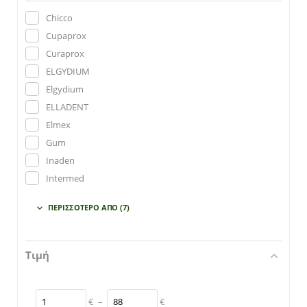
Chicco
Cupaprox
Curaprox
ELGYDIUM
Elgydium
ELLADENT
Elmex
Gum
Inaden
Intermed
Jordan
ΠΕΡΙΣΣΌΤΕΡΟ ΑΠΌ
(7)

Lactona
Oral B
Plac Aid
Τιμή
Power Health
Tepe
€
–
€
TePe