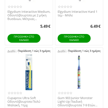
Elgydium Interactive Medium,
Elgydium Interactive Hard 1
Οδοντόβουρτσα με 2 μήκη
τεμ - Μπλε
θυσάνων, Μέτριας
Σκληρότητας, Διάφ...
5.49
€
6.49
€
ΠΡΟΣΘΉΚΗ ΣΤΟ
ΠΡΟΣΘΉΚΗ ΣΤΟ
ΚΑΛΆΘΙ
ΚΑΛΆΘΙ
Διαθέσιμο:
Παράδοση 1 εώς 3 ημέρες
Διαθέσιμο:
Παράδοση 1 εώς 3 ημέρες
Cupaprox Ultra Soft
Gum 903 Junior Monster
Οδοντόβουρτσα Πολύ
Light-Up Παιδική
Μαλακή, 1τμχ
Οδοντόβουρτσα 7-9 Ετών