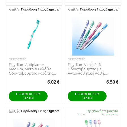
Διαθέσιμο:
Παράδοση 1 εώς 3 ημέρες
Διαθέσιμο:
Παράδοση 1 εώς 3 ημέρες
Elgydium Antiplaque
Elgydium Vitale Soft
Medium, Μέτρια Γαλάζια
Οδοντόβουρτσα με
Οδοντόβουρτσα κατά της
Αντιολισθητική Λαβή,
Πλάκας 1τμχ
πράσινη - 1 Τεμάχιο
6.02
€
6.50
€
ΠΡΟΣΘΉΚΗ ΣΤΟ
ΠΡΟΣΘΉΚΗ ΣΤΟ
ΚΑΛΆΘΙ
ΚΑΛΆΘΙ
Διαθέσιμο:
Παράδοση 1 εώς 3 ημέρες
Διαθέσιμο:
Τηλεφωνήστε μας για
διαθεσιμότητα 2105738672