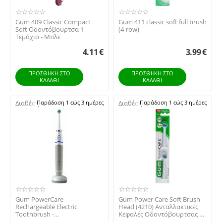
Gum 409 Classic Compact
Gum 411 classic soft full brush
Soft Οδοντόβουρτσα 1
(4-row)
Τεμάχιο - Μπλε
4.11
€
3.99
€
ΠΡΟΣΘΉΚΗ ΣΤΟ
ΠΡΟΣΘΉΚΗ ΣΤΟ
ΚΑΛΆΘΙ
ΚΑΛΆΘΙ
Διαθέσιμο:
Παράδοση 1 εώς 3 ημέρες
Διαθέσιμο:
Παράδοση 1 εώς 3 ημέρες
Gum PowerCare
Gum Power Care Soft Brush
Rechargeable Electric
Head (4210) Ανταλλακτικές
Toothbrush -
Κεφαλές Οδοντόβουρτσας 2
Επαναφορτιζόμενη
Τεμάχια