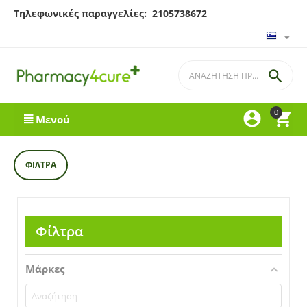
Τηλεφωνικές παραγγελίες: 2105738672

0


Μενού
ΦΊΛΤΡΑ
Φίλτρα
Μάρκες