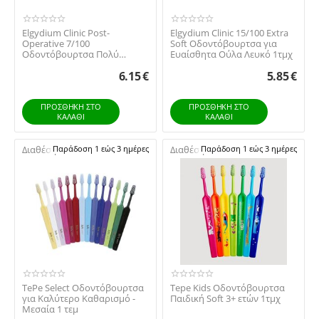
Elgydium Clinic Post-
Elgydium Clinic 15/100 Extra
Operative 7/100
Soft Oδοντόβουρτσα για
Οδοντόβουρτσα Πολύ
Ευαίσθητα Ούλα Λευκό 1τμχ
Μαλακή Ιδανική για
6.15
€
5.85
€
Μετεγχειρητι...
ΠΡΟΣΘΉΚΗ ΣΤΟ
ΠΡΟΣΘΉΚΗ ΣΤΟ
ΚΑΛΆΘΙ
ΚΑΛΆΘΙ
Διαθέσιμο:
Παράδοση 1 εώς 3 ημέρες
Διαθέσιμο:
Παράδοση 1 εώς 3 ημέρες
TePe Select Οδοντόβουρτσα
Tepe Kids Οδοντόβουρτσα
για Καλύτερο Καθαρισμό -
Παιδική Soft 3+ ετών 1τμχ
Μεσαία 1 τεμ