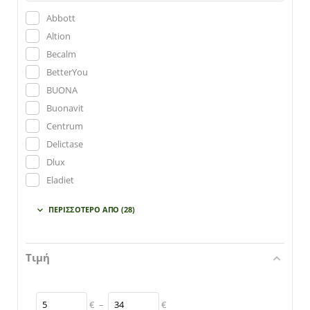
Abbott
Altion
Becalm
BetterYou
BUONA
Buonavit
Centrum
Delictase
Dlux
Eladiet
Emecalm
ΠΕΡΙΣΣΌΤΕΡΟ ΑΠΌ
(28)

EPSILON HEALTH
Frezyderm
Helenvita
Τιμή
Herby
Ingenic
€
–
€
Intermed