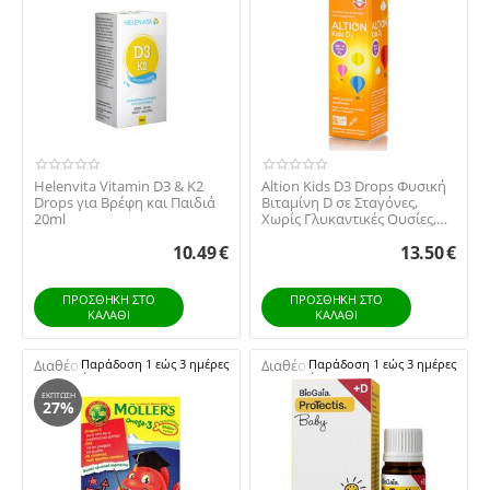
Vencil
Vican
WinMedica
ΟΕΜ
Helenvita Vitamin D3 & K2
Altion Kids D3 Drops Φυσική
Drops για Βρέφη και Παιδιά
Βιταμίνη D σε Σταγόνες,
20ml
Χωρίς Γλυκαντικές Ουσίες,
20ml
10.49
€
13.50
€
ΠΡΟΣΘΉΚΗ ΣΤΟ
ΠΡΟΣΘΉΚΗ ΣΤΟ
ΚΑΛΆΘΙ
ΚΑΛΆΘΙ
Διαθέσιμο:
Παράδοση 1 εώς 3 ημέρες
Διαθέσιμο:
Παράδοση 1 εώς 3 ημέρες
ΈΚΠΤΩΣΗ
27%