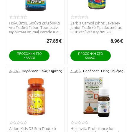
Πολυβιταμινούχα Ζελεδάκια
Zarbis Camoil Johnz Laxaney
για Παιδιά Γεύση Τροπικών
Junior Παιδικό Πρεβιοτικό με
Φρούτων Animal Parade Kids
Φυτικές Ίνες Κεράσι 28
Immune B...
Ζελεδάκια
27.85
€
8.96
€
ΠΡΟΣΘΉΚΗ ΣΤΟ
ΠΡΟΣΘΉΚΗ ΣΤΟ
ΚΑΛΆΘΙ
ΚΑΛΆΘΙ
Διαθέσιμο:
Παράδοση 1 εώς 3 ημέρες
Διαθέσιμο:
Παράδοση 1 εώς 3 ημέρες
Altion Kids D3 Sun Παιδικό
Helenvita Probalance for