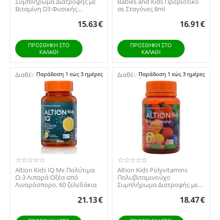
Συμπλήρωμα Διατροφής με
Babies and Kids Προβιοτικό
Βιταμίνη D3 Φυσικής
σε Σταγόνες 8ml
Προέλευσης για Τ...
15.63
€
16.91
€
ΠΡΟΣΘΉΚΗ ΣΤΟ
ΠΡΟΣΘΉΚΗ ΣΤΟ
ΚΑΛΆΘΙ
ΚΑΛΆΘΙ
Διαθέσιμο:
Παράδοση 1 εώς 3 ημέρες
Διαθέσιμο:
Παράδοση 1 εώς 3 ημέρες
Altion Kids IQ Με Πολύτιμα
Altion Kids Polyvitamins
Ω-3 Λιπαρά Οξέα από
Πολυβιταμινούχο
Λιναρόσπορο, 60 ζελεδάκια
Συμπλήρωμα Διατροφής με
Βιταμίνες & Μέταλλα, 6...
21.13
€
18.47
€