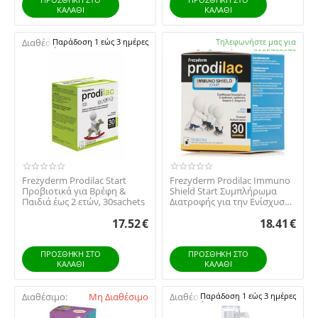
ΚΑΛΆΘΙ
ΚΑΛΆΘΙ
Διαθέσιμο:
Παράδοση 1 εώς 3 ημέρες
Διαθέσιμο:
Τηλεφωνήστε μας για
διαθεσιμότητα 2105738672
Frezyderm Prodilac Start
Frezyderm Prodilac Immuno
Προβιοτικά για Βρέφη &
Shield Start Συμπλήρωμα
Παιδιά έως 2 ετών, 30sachets
Διατροφής για την Ενίσχυση
του Ανοσοπ...
17.52
€
18.41
€
ΠΡΟΣΘΉΚΗ ΣΤΟ
ΠΡΟΣΘΉΚΗ ΣΤΟ
ΚΑΛΆΘΙ
ΚΑΛΆΘΙ
Διαθέσιμο:
Μη Διαθέσιμο
Διαθέσιμο:
Παράδοση 1 εώς 3 ημέρες