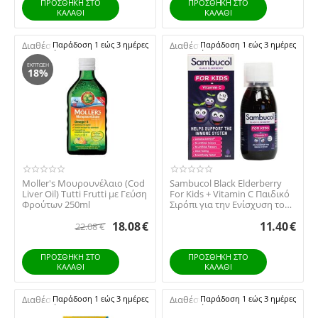
ΠΡΟΣΘΉΚΗ ΣΤΟ
ΠΡΟΣΘΉΚΗ ΣΤΟ
ΚΑΛΆΘΙ
ΚΑΛΆΘΙ
Διαθέσιμο:
Παράδοση 1 εώς 3 ημέρες
Διαθέσιμο:
Παράδοση 1 εώς 3 ημέρες
ΈΚΠΤΩΣΗ
18%
Moller's Μουρουνέλαιο (Cod
Sambucol Black Elderberry
Liver Oil) Tutti Frutti με Γεύση
For Kids + Vitamin C Παιδικό
Φρούτων 250ml
Σιρόπι για την Ενίσχυση του
Ανοσ...
18.08
€
11.40
€
22.08
€
ΠΡΟΣΘΉΚΗ ΣΤΟ
ΠΡΟΣΘΉΚΗ ΣΤΟ
ΚΑΛΆΘΙ
ΚΑΛΆΘΙ
Διαθέσιμο:
Παράδοση 1 εώς 3 ημέρες
Διαθέσιμο:
Παράδοση 1 εώς 3 ημέρες