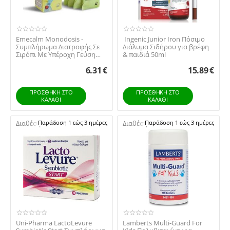
Emecalm Monodosis -
​ Ingenic Junior Iron Πόσιμο
Συμπλήρωμα Διατροφής Σε
Διάλυμα Σιδήρου για βρέφη
Σιρόπι Με Υπέρoχη Γεύση
& παιδιά 50ml
Κεράσι, 6x10ml
6.31
€
15.89
€
ΠΡΟΣΘΉΚΗ ΣΤΟ
ΠΡΟΣΘΉΚΗ ΣΤΟ
ΚΑΛΆΘΙ
ΚΑΛΆΘΙ
Διαθέσιμο:
Παράδοση 1 εώς 3 ημέρες
Διαθέσιμο:
Παράδοση 1 εώς 3 ημέρες
Uni-Pharma LactoLevure
Lamberts Multi-Guard For