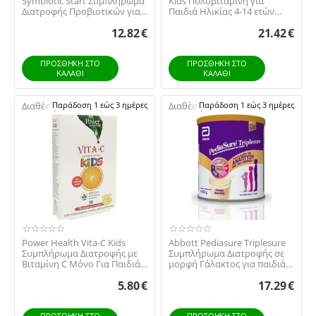
Symbiotic Start Συμπλήρωμα
Kids Πολυβιταμίνη για
Διατροφής Προβιοτικών για
Παιδιά Ηλικίας 4-14 ετών
Νήπια και Π...
100tabs
12.82
€
21.42
€
ΠΡΟΣΘΉΚΗ ΣΤΟ
ΠΡΟΣΘΉΚΗ ΣΤΟ
ΚΑΛΆΘΙ
ΚΑΛΆΘΙ
Διαθέσιμο:
Παράδοση 1 εώς 3 ημέρες
Διαθέσιμο:
Παράδοση 1 εώς 3 ημέρες
Power Health Vita-C Kids
Abbott Pediasure Triplesure
Συμπλήρωμα Διατροφής με
Συμπλήρωμα Διατροφής σε
Βιταμίνη C Μόνο Για Παιδιά
μορφή Γάλακτος για παιδιά
με Γλυκαντι...
1-10 ετών...
5.80
€
17.29
€
ΠΡΟΣΘΉΚΗ ΣΤΟ
ΠΡΟΣΘΉΚΗ ΣΤΟ