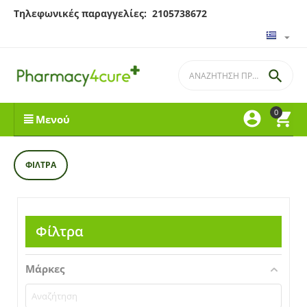
Τηλεφωνικές παραγγελίες: 2105738672

0


Μενού
ΦΊΛΤΡΑ
Φίλτρα
Μάρκες