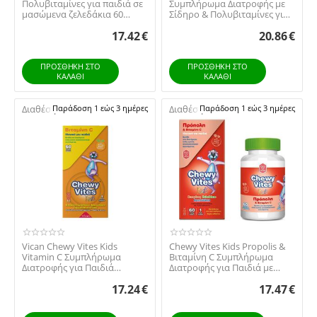
Πολυβιταμίνες για παιδιά σε
Συμπλήρωμα Διατροφής με
μασώμενα ζελεδάκια 60
Σίδηρο & Πολυβιταμίνες για
gummies
την Ομαλή Λειτ...
17.42
€
20.86
€
ΠΡΟΣΘΉΚΗ ΣΤΟ
ΠΡΟΣΘΉΚΗ ΣΤΟ
ΚΑΛΆΘΙ
ΚΑΛΆΘΙ
Διαθέσιμο:
Παράδοση 1 εώς 3 ημέρες
Διαθέσιμο:
Παράδοση 1 εώς 3 ημέρες
Vican Chewy Vites Kids
Chewy Vites Kids Propolis &
Vitamin C Συμπλήρωμα
Βιταμίνη C Συμπλήρωμα
Διατροφής για Παιδιά
Διατροφής για Παιδιά με
Βιταμίνη C με Γεύση Πο...
Πρόπολη & Βιτ...
17.24
€
17.47
€