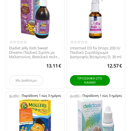
Eladiet Jelly Kids Sweet
Intermed D3 fix Drops 200 IU
Dreams Παιδικό Σιρόπι με
Παιδικό Συμπλήρωμα
Μελατονίνη, Βασιλικό πολτό
Διατροφής Βιταμίνης D, 30 ml
& Μελισσόχ...
13.11
€
12.57
€
ΠΡΟΣΘΉΚΗ ΣΤΟ
Μη Διαθέσιμο
ΚΑΛΆΘΙ
Διαθέσιμο:
Παράδοση 1 εώς 3 ημέρες
Διαθέσιμο:
Παράδοση 1 εώς 3 ημέρες