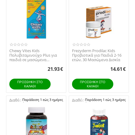
Chewy Vites Kids
Frezyderm Prodilac Kids
Πολυβιταμινούχο Plus για
Προβιοτικά για Παιδιά 2-16
παιδιά σε μασώμενα
ετών, 30 Μασώμενα Δισκία
ζελεδάκια 60gummies
21.93
€
14.61
€
ΠΡΟΣΘΉΚΗ ΣΤΟ
ΠΡΟΣΘΉΚΗ ΣΤΟ
ΚΑΛΆΘΙ
ΚΑΛΆΘΙ
Διαθέσιμο:
Παράδοση 1 εώς 3 ημέρες
Διαθέσιμο:
Παράδοση 1 εώς 3 ημέρες