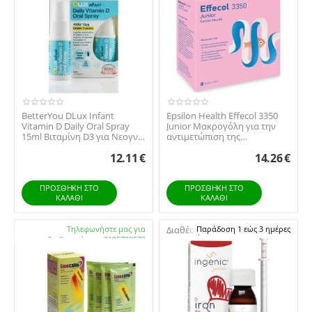
BetterYou DLux Infant
Epsilon Health Effecol 3350
Vitamin D Daily Oral Spray
Junior Μακρογόλη για την
15ml Βιταμίνη D3 για Νεογνά,
αντιμετώπιση της
Βρέφη και...
δυσκοιλιότητας, 2...
12.11
€
14.26
€
ΠΡΟΣΘΉΚΗ ΣΤΟ
ΠΡΟΣΘΉΚΗ ΣΤΟ
ΚΑΛΆΘΙ
ΚΑΛΆΘΙ
Διαθέσιμο:
Τηλεφωνήστε μας για
Διαθέσιμο:
Παράδοση 1 εώς 3 ημέρες
διαθεσιμότητα 2105738672