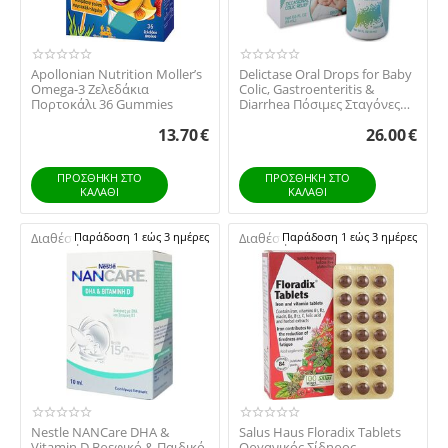
Apollonian Nutrition Moller’s
Delictase Oral Drops for Βaby
Omega-3 Ζελεδάκια
Colic, Gastroenteritis &
Πορτοκάλι 36 Gummies
Diarrhea Πόσιμες Σταγόνες
για Βρ...
13.70
€
26.00
€
ΠΡΟΣΘΉΚΗ ΣΤΟ
ΠΡΟΣΘΉΚΗ ΣΤΟ
ΚΑΛΆΘΙ
ΚΑΛΆΘΙ
Διαθέσιμο:
Παράδοση 1 εώς 3 ημέρες
Διαθέσιμο:
Παράδοση 1 εώς 3 ημέρες
Nestle NANCare DHA &
Salus Haus Floradix Tablets
Vitamin D Βρεφικό & Παιδικό
Οργανικός Σίδηρος,