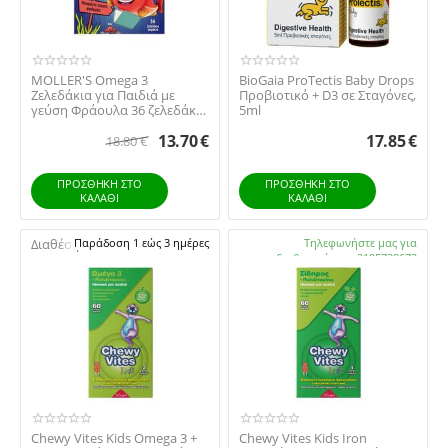
MOLLER'S Omega 3
BioGaia ProTectis Baby Drops
Ζελεδάκια για Παιδιά με
Προβιοτικό + D3 σε Σταγόνες,
γεύση Φράουλα 36 ζελεδάκια
5ml
ψαράκια
13.70
€
17.85
€
18.80
€
ΠΡΟΣΘΉΚΗ ΣΤΟ
ΠΡΟΣΘΉΚΗ ΣΤΟ
ΚΑΛΆΘΙ
ΚΑΛΆΘΙ
Διαθέσιμο:
Παράδοση 1 εώς 3 ημέρες
Διαθέσιμο:
Τηλεφωνήστε μας για
διαθεσιμότητα 2105738672
Chewy Vites Kids Omega 3 +
Chewy Vites Kids Iron