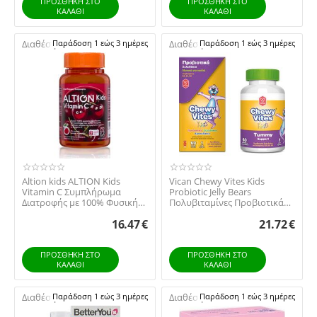
ΠΡΟΣΘΉΚΗ ΣΤΟ
ΠΡΟΣΘΉΚΗ ΣΤΟ
ΚΑΛΆΘΙ
ΚΑΛΆΘΙ
Διαθέσιμο:
Παράδοση 1 εώς 3 ημέρες
Διαθέσιμο:
Παράδοση 1 εώς 3 ημέρες
Altion kids ALTION Kids
Vican Chewy Vites Kids
Vitamin C Συμπλήρωμα
Probiotic Jelly Bears
Διατροφής με 100% Φυσική
Πολυβιταμίνες Προβιοτικά
Βιταμίνη C από Ασ...
Ζελεδάκια για Παι...
16.47
€
21.72
€
ΠΡΟΣΘΉΚΗ ΣΤΟ
ΠΡΟΣΘΉΚΗ ΣΤΟ
ΚΑΛΆΘΙ
ΚΑΛΆΘΙ
Διαθέσιμο:
Παράδοση 1 εώς 3 ημέρες
Διαθέσιμο:
Παράδοση 1 εώς 3 ημέρες