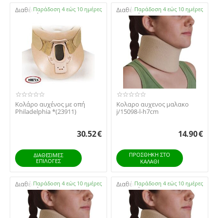
Διαθέσιμο:
Παράδοση 4 εώς 10 ημέρες
Διαθέσιμο:
Παράδοση 4 εώς 10 ημέρες
Κολάρο αυχένος με οπή
Κολαρο αυχενος μαλακο
Philadelphia *(23911)
j/15098-l-h7cm
30.52
€
14.90
€
ΠΡΟΣΘΉΚΗ ΣΤΟ
ΔΙΑΘΕΣΙΜΕΣ
ΕΠΙΛΟΓΈΣ
ΚΑΛΆΘΙ
Διαθέσιμο:
Παράδοση 4 εώς 10 ημέρες
Διαθέσιμο:
Παράδοση 4 εώς 10 ημέρες