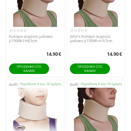
Κολαρο αυχενος μαλακο
John's Κολαρο αυχενος
j/15098-l-h8,5cm
μαλακο j/15098-m-h7cm
14.90
€
14.90
€
ΠΡΟΣΘΉΚΗ ΣΤΟ
ΠΡΟΣΘΉΚΗ ΣΤΟ
ΚΑΛΆΘΙ
ΚΑΛΆΘΙ
Διαθέσιμο:
Παράδοση 4 εώς 10 ημέρες
Διαθέσιμο:
Παράδοση 4 εώς 10 ημέρες