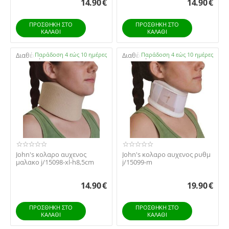
14.90
€
14.90
€
ΠΡΟΣΘΉΚΗ ΣΤΟ
ΠΡΟΣΘΉΚΗ ΣΤΟ
ΚΑΛΆΘΙ
ΚΑΛΆΘΙ
Διαθέσιμο:
Παράδοση 4 εώς 10 ημέρες
Διαθέσιμο:
Παράδοση 4 εώς 10 ημέρες
John's κολαρο αυχενος
John's κολαρο αυχενος ρυθμ
μαλακο j/15098-xl-h8,5cm
j/15099-m
14.90
€
19.90
€
ΠΡΟΣΘΉΚΗ ΣΤΟ
ΠΡΟΣΘΉΚΗ ΣΤΟ
ΚΑΛΆΘΙ
ΚΑΛΆΘΙ