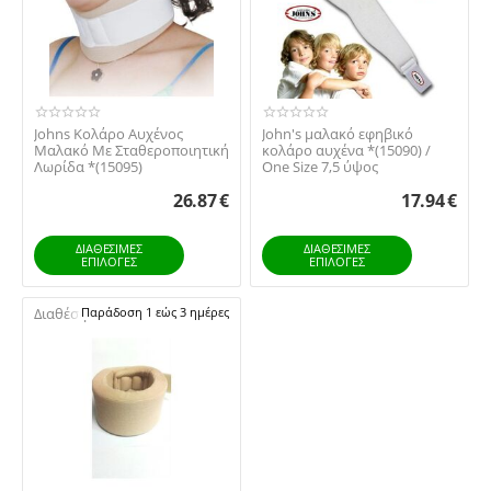
Johns Κολάρο Αυχένος
John's μαλακό εφηβικό
Μαλακό Με Σταθεροποιητική
κολάρο αυχένα *(15090) /
Λωρίδα *(15095)
One Size 7,5 ύψος
26.87
€
17.94
€
ΔΙΑΘΕΣΙΜΕΣ
ΔΙΑΘΕΣΙΜΕΣ
ΕΠΙΛΟΓΈΣ
ΕΠΙΛΟΓΈΣ
Διαθέσιμο:
Παράδοση 1 εώς 3 ημέρες