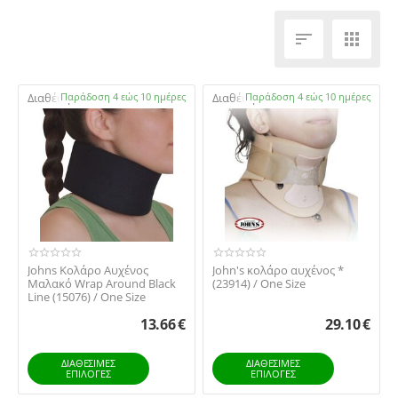


Διαθέσιμο:
Παράδοση 4 εώς 10 ημέρες
Διαθέσιμο:
Παράδοση 4 εώς 10 ημέρες
Johns Κολάρο Αυχένος
​John's κολάρο αυχένος *
Μαλακό Wrap Around Black
(23914) / One Size
Line (15076) / Οne Size
13.66
€
29.10
€
ΔΙΑΘΕΣΙΜΕΣ
ΔΙΑΘΕΣΙΜΕΣ
ΕΠΙΛΟΓΈΣ
ΕΠΙΛΟΓΈΣ