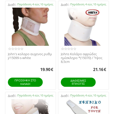
Διαθέσιμο:
Παράδοση 4 εώς 10 ημέρες
Διαθέσιμο:
Παράδοση 4 εώς 10 ημέρες
John's κολαρο αυχενος ρυθμ
Johns Κολάρο αφρώδες
j/15099-s-white
ημίσκληρο *(15070) / Ύψος
8,5cm
19.90
€
21.16
€
ΠΡΟΣΘΉΚΗ ΣΤΟ
ΔΙΑΘΕΣΙΜΕΣ
ΕΠΙΛΟΓΈΣ
ΚΑΛΆΘΙ
Διαθέσιμο:
Παράδοση 4 εώς 10 ημέρες
Διαθέσιμο:
Παράδοση 4 εώς 10 ημέρες