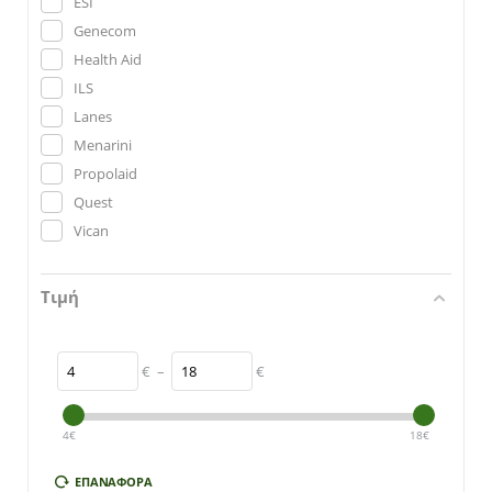
ESI
Genecom
Health Aid
ILS
Lanes
Menarini
Propolaid
Quest
Vican
Τιμή
€
–
€
4
€
18
€
ΕΠΑΝΑΦΟΡΆ