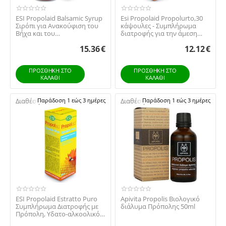
ESI Propolaid Balsamic Syrup
Esi Propolaid Propolurto,30
Σιρόπι για Ανακούφιση του
κάψουλες - Συμπλήρωμα
Βήχα και του
διατροφής για την άμεση
Κρυολογήματος 180ml
ανακούφιση τω...
15.36
€
12.12
€
ΠΡΟΣΘΉΚΗ ΣΤΟ
ΠΡΟΣΘΉΚΗ ΣΤΟ
ΚΑΛΆΘΙ
ΚΑΛΆΘΙ
Διαθέσιμο:
Παράδοση 1 εώς 3 ημέρες
Διαθέσιμο:
Παράδοση 1 εώς 3 ημέρες
ESI Propolaid Estratto Puro
Apivita Propolis Βιολογικό
Συμπλήρωμα Διατροφής με
διάλυμα Πρόπολης 50ml
Πρόπολη, Υδατο-αλκοολικό
Eκχύλισμα ...