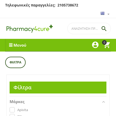
Τηλεφωνικές παραγγελίες: 2105738672

0


Μενού
ΦΊΛΤΡΑ
Φίλτρα
Μάρκες
Apivita