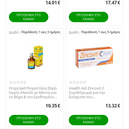
14.01
€
17.47
€
ΠΡΟΣΘΉΚΗ ΣΤΟ
ΠΡΟΣΘΉΚΗ ΣΤΟ
ΚΑΛΆΘΙ
ΚΑΛΆΘΙ
Διαθέσιμο:
Παράδοση 1 εώς 3 ημέρες
Διαθέσιμο:
Παράδοση 1 εώς 3 ημέρες
Propolaid Propol Gola Σπρέι
Health Aid Zincovit-C
Χωρίς Αλκοόλ με Μέντα για
Συμπλήρωμα για την
το Βήχα & τον Ερεθισμένο
Ενίσχυση του
Λαιμό 20ml
Ανοσοποιητικού 60
10.35
€
13.32
€
ταμπλέτες
ΠΡΟΣΘΉΚΗ ΣΤΟ
ΠΡΟΣΘΉΚΗ ΣΤΟ
ΚΑΛΆΘΙ
ΚΑΛΆΘΙ