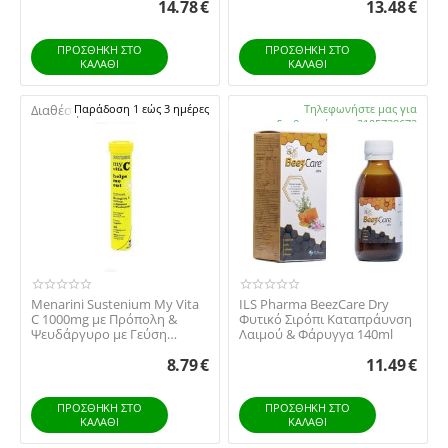
14.78
€
13.48
€
ΠΡΟΣΘΉΚΗ ΣΤΟ
ΠΡΟΣΘΉΚΗ ΣΤΟ
ΚΑΛΆΘΙ
ΚΑΛΆΘΙ
Διαθέσιμο:
Παράδοση 1 εώς 3 ημέρες
Διαθέσιμο:
Τηλεφωνήστε μας για
διαθεσιμότητα 2105738672
Menarini Sustenium My Vita
ILS Pharma BeezCare Dry
C 1000mg με Πρόπολη &
Φυτικό Σιρόπι Καταπράυνση
Ψευδάργυρο με Γεύση
Λαιμού & Φάρυγγα 140ml
Λεμόνι 20 Αναβράζο...
8.79
€
11.49
€
ΠΡΟΣΘΉΚΗ ΣΤΟ
ΠΡΟΣΘΉΚΗ ΣΤΟ
ΚΑΛΆΘΙ
ΚΑΛΆΘΙ