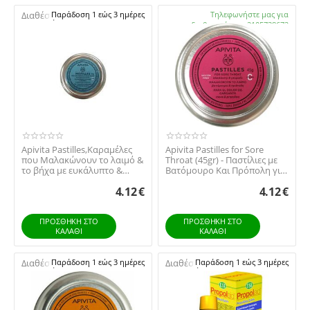
Διαθέσιμο:
Παράδοση 1 εώς 3 ημέρες
Διαθέσιμο:
Τηλεφωνήστε μας για
διαθεσιμότητα 2105738672
Apivita Pastilles,Καραμέλες
Apivita Pastilles for Sore
που Μαλακώνουν το λαιμό &
Throat (45gr) - Παστίλιες με
το βήχα με ευκάλυπτο &
Βατόμουρο Και Πρόπολη για
πρόπολη 45g
το Λαιμό
4.12
€
4.12
€
ΠΡΟΣΘΉΚΗ ΣΤΟ
ΠΡΟΣΘΉΚΗ ΣΤΟ
ΚΑΛΆΘΙ
ΚΑΛΆΘΙ
Διαθέσιμο:
Παράδοση 1 εώς 3 ημέρες
Διαθέσιμο:
Παράδοση 1 εώς 3 ημέρες