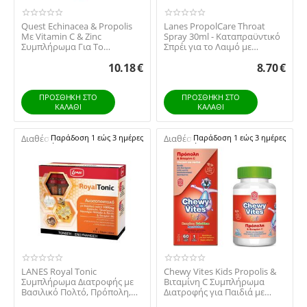
Quest Echinacea & Propolis
Lanes PropolCare Throat
Με Vitamin C & Zinc
Spray 30ml - Καταπραϋντικό
Συμπλήρωμα Για Το
Σπρέι για το Λαιμό με
Ανοσοποιητικό, 20 Αναβ...
Πρόπολη, Γλυκύ...
10.18
€
8.70
€
ΠΡΟΣΘΉΚΗ ΣΤΟ
ΠΡΟΣΘΉΚΗ ΣΤΟ
ΚΑΛΆΘΙ
ΚΑΛΆΘΙ
Διαθέσιμο:
Παράδοση 1 εώς 3 ημέρες
Διαθέσιμο:
Παράδοση 1 εώς 3 ημέρες
LANES Royal Tonic
Chewy Vites Kids Propolis &
Συμπλήρωμα Διατροφής με
Βιταμίνη C Συμπλήρωμα
Βασιλικό Πολτό, Πρόπολη,
Διατροφής για Παιδιά με
Πρωτόγαλα & Δυναμωτι...
Πρόπολη & Βιτ...