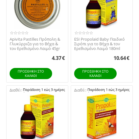
Apivita Pastilles Πρόπολη &
ESI Propolaid Baby Παιδικό
Γλυκύρριζα για το Βήχα &
Σιρόπι για το Βήχα & τον
τον Ερεθισμένο Λαιμό 45gr
Ερεθισμένο Λαιμό 180ml
4.37
€
10.64
€
ΠΡΟΣΘΉΚΗ ΣΤΟ
ΠΡΟΣΘΉΚΗ ΣΤΟ
ΚΑΛΆΘΙ
ΚΑΛΆΘΙ
Διαθέσιμο:
Παράδοση 1 εώς 3 ημέρες
Διαθέσιμο:
Παράδοση 1 εώς 3 ημέρες