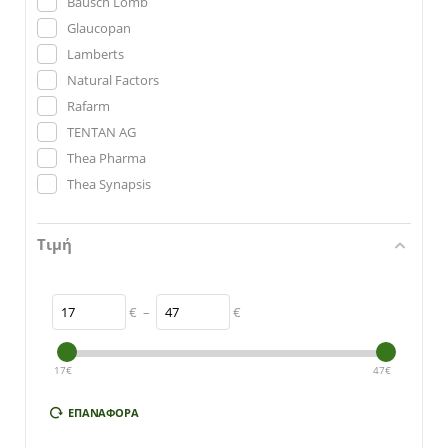
Bausch Lomb
Glaucopan
Lamberts
Natural Factors
Rafarm
TENTAN AG
Thea Pharma
Thea Synapsis
Τιμή
€
–
€
17
€
47
€
ΕΠΑΝΑΦΟΡΆ