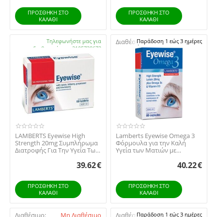
ΠΡΟΣΘΉΚΗ ΣΤΟ
ΠΡΟΣΘΉΚΗ ΣΤΟ
ΚΑΛΆΘΙ
ΚΑΛΆΘΙ
Διαθέσιμο:
Τηλεφωνήστε μας για
Διαθέσιμο:
Παράδοση 1 εώς 3 ημέρες
διαθεσιμότητα 2105738672
LAMBERTS Eyewise High
Lamberts Eyewise Omega 3
Strength 20mg Συμπλήρωμα
Φόρμουλα για την Καλή
Διατροφής Για Την Υγεία Των
Υγεία των Ματιών με
Οφθαλμών 60Tabs
ιχθυέλαιο, λουτεΐνη ...
39.62
€
40.22
€
ΠΡΟΣΘΉΚΗ ΣΤΟ
ΠΡΟΣΘΉΚΗ ΣΤΟ
ΚΑΛΆΘΙ
ΚΑΛΆΘΙ
Διαθέσιμο:
Μη Διαθέσιμο
Διαθέσιμο:
Παράδοση 1 εώς 3 ημέρες