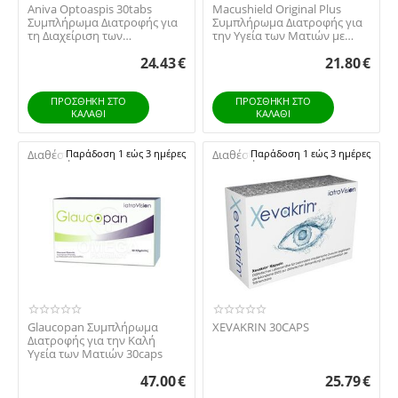
Aniva Optoaspis 30tabs
Macushield Original Plus
Συμπλήρωμα Διατροφής για
Συμπλήρωμα Διατροφής για
τη Διαχείριση των
την Υγεία των Ματιών με
Συμπτωμάτων των Ασθεν...
Βιταμίνη B2 3...
24.43
€
21.80
€
ΠΡΟΣΘΉΚΗ ΣΤΟ
ΠΡΟΣΘΉΚΗ ΣΤΟ
ΚΑΛΆΘΙ
ΚΑΛΆΘΙ
Διαθέσιμο:
Παράδοση 1 εώς 3 ημέρες
Διαθέσιμο:
Παράδοση 1 εώς 3 ημέρες
Glaucopan Συμπλήρωμα
XEVAKRIN 30CAPS
Διατροφής για την Καλή
Υγεία των Ματιών 30caps
47.00
€
25.79
€