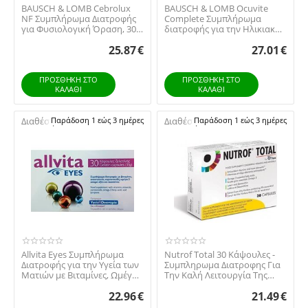
BAUSCH & LOMB Cebrolux
BAUSCH & LOMB Ocuvite
NF Συμπλήρωμα Διατροφής
Complete Συμπλήρωμα
για Φυσιολογική Όραση, 30
διατροφής για την Ηλικιακή
φακελλίσκοι
Εκφύλιση Ωχράς Κηλ...
25.87
€
27.01
€
ΠΡΟΣΘΉΚΗ ΣΤΟ
ΠΡΟΣΘΉΚΗ ΣΤΟ
ΚΑΛΆΘΙ
ΚΑΛΆΘΙ
Διαθέσιμο:
Παράδοση 1 εώς 3 ημέρες
Διαθέσιμο:
Παράδοση 1 εώς 3 ημέρες
Allvita Eyes Συμπλήρωμα
Nutrof Total 30 Κάψουλες -
Διατροφής για την Υγεία των
Συμπληρωμα Διατροφης Για
Ματιών με Βιταμίνες, Ωμέγα
Την Καλή Λειτουργία Της
3, Λιπαρ...
Όρασης
22.96
€
21.49
€