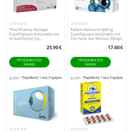
Thea Pharma Resvega
Rafarm Retinorm 600mg
Συμπλήρωμα Διατροφής για
Συμπλήρωμα Διατροφής για
τη Διατήρηση της
την Υγεία των Ματιών 60caps
Φυσιολογικής Όρασης 60
25.90
€
17.60
€
Κα...
ΠΡΟΣΘΉΚΗ ΣΤΟ
ΠΡΟΣΘΉΚΗ ΣΤΟ
ΚΑΛΆΘΙ
ΚΑΛΆΘΙ
Διαθέσιμο:
Παράδοση 1 εώς 3 ημέρες
Διαθέσιμο:
Παράδοση 1 εώς 3 ημέρες