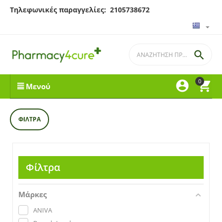
Τηλεφωνικές παραγγελίες: 2105738672

0


Μενού
ΦΊΛΤΡΑ
Φίλτρα
Μάρκες
ANIVA