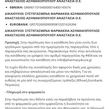
ΑΝΑΣΤΑΣΙΟΣ-ΑΣΗΜΑΚΟΠΟΥΛΟΥ ΑΝΑΣΤΑΣΙΑ Ο.Ε.
ΕΘΝΙΚΗ:
GR8401101640000016400145674
ΔΙΚΑΙΟΥΧΟΙ: ΣΥΣΤΕΓΑΣΜΕΝΑ ΦΑΡΜΑΚΕΙΑ ΑΣΗΜΑΚΟΠΟΥΛΟΣ
ΑΝΑΣΤΑΣΙΟΣ-ΑΣΗΜΑΚΟΠΟΥΛΟΥ ΑΝΑΣΤΑΣΙΑ Ο.Ε.
EUROBANK:
GR5702600090000810201626394
ΔΙΚΑΙΟΥΧΟΙ: ΣΥΣΤΕΓΑΣΜΕΝΑ ΦΑΡΜΑΚΕΙΑ ΑΣΗΜΑΚΟΠΟΥΛΟΣ
ΑΝΑΣΤΑΣΙΟΣ-ΑΣΗΜΑΚΟΠΟΥΛΟΥ ΑΝΑΣΤΑΣΙΑ Ο.Ε.
Προσοχή:
Στην περίπτωση που η κατάθεση δεν γίνει εντός δυο
εργάσιμων ημερών από την ημερομηνία της παραγγελίας τότε η
παραγγελία σας ακυρώνεται. Παρακαλούμε πολύ στην αιτιολογία
της κατάθεσης να γράφετε τον αριθμό παραγγελίας πχ #454 και να
μας κοινοποιείτε την κατάθεση στο info@pharmacy4cure.gr
Τα τυχόν έξοδα της συναλλαγής δεν αφορούν δικές μας χρεώσεις
και επιβαρύνουν αποκλειστικά και μόνο τον πελάτη. Για να
αποφύγετε επιπλέον χρεώσεις καταθέστε το χρηματικό ποσό απ’
ευθείας σε μία από τις συνεργαζόμενες τράπεζες (Εθνική,Eurobank,
Πειραιώς).
- Πληρωμή στο φαρμακείο
Στην περίπτωση που θέλετε εσείς να παραλάβετε τα προϊόντα σας
από το φαρμακείο μας τότε εμφανίζεται η δυνατότητα να
πληρώσετε την παραγγελία σας και στο Φαρμακείο μας. Η πληρωμή