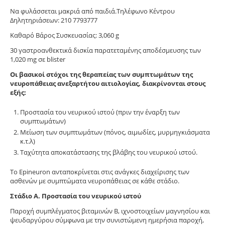
Να φυλάσσεται μακριά από παιδιά.Τηλέφωνο Κέντρου
Δηλητηριάσεων: 210 7793777
Καθαρό Βάρος Συσκευασίας: 3,060 g
30 γαστροανθεκτικά δισκία παρατεταμένης αποδέσμευσης των
1,020 mg σε blister
Οι βασικοί στόχοι της θεραπείας των συμπτωμάτων της
νευροπάθειας ανεξαρτήτου αιτιολογίας, διακρίνονται στους
εξής:
Προστασία του νευρικού ιστού (πριν την έναρξη των
συμπτωμάτων)
Μείωση των συμπτωμάτων (πόνος, αιμωδίες, μυρμηγκιάσματα
κ.τ.λ)
Ταχύτητα αποκατάστασης της βλάβης του νευρικού ιστού.
Το Epineuron ανταποκρίνεται στις ανάγκες διαχείρισης των
ασθενών με συμπτώματα νευροπάθειας σε κάθε στάδιο.
Στάδιο Α. Προστασία του νευρικού ιστού
Παροχή συμπλέγματος βιταμινών B, ιχνοστοιχείων μαγνησίου και
ψευδαργύρου σύμφωνα με την συνιστώμενη ημερήσια παροχή,