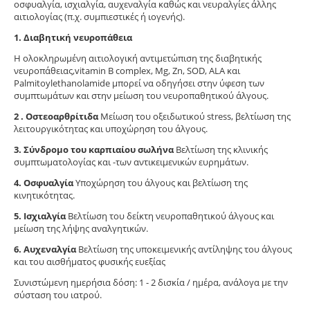
οσφυαλγία, ισχιαλγία, αυχεναλγία καθώς και νευραλγίες άλλης
αιτιολογίας (π.χ. συμπιεστικές ή ιογενής).
1. Διαβητική νευροπάθεια
Η ολοκληρωμένη αιτιολογική αντιμετώπιση της διαβητικής
νευροπάθειας,vitamin B complex, Mg, Zn, SOD, ALA και
Palmitoylethanolamide μπορεί να οδηγήσει στην ύφεση των
συμπτωμάτων και στην μείωση του νευροπαθητικού άλγους.
2 . Οστεοαρθρίτιδα
Μείωση του οξειδωτικού stress, βελτίωση της
λειτουργικότητας και υποχώρηση του άλγους.
3. Σύνδρομο του καρπιαίου σωλήνα
Βελτίωση της κλινικής
συμπτωματολογίας και -των αντικειμενικών ευρημάτων.
4. Οσφυαλγία
Υποχώρηση του άλγους και βελτίωση της
κινητικότητας.
5.
Ισχιαλγία
Βελτίωση του δείκτη νευροπαθητικού άλγους και
μείωση της λήψης αναλγητικών.
6. Αυχεναλγία
Βελτίωση της υποκειμενικής αντίληψης του άλγους
και του αισθήματος φυσικής ευεξίας
Συνιστώμενη ημερήσια δόση: 1 - 2 δισκία / ημέρα, ανάλογα με την
σύσταση του ιατρού.