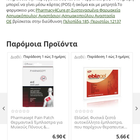
μπορεί να γίνει μέσω κάρτας (POS) ή ακόμα και με μετρητά.Το
φαρμακειο μας
Pharmacy4Cure.gr-Συστεγασμένα Φαρμακεία
Ασημακόπουλος Αναστάσιος-Ασημακοπούλου Αναστασία
ΟΕ
βρίσκεται στην διεύθυνση
Πελοπίδα 185, Περιστέρι 12137
Παρόμοια Προϊόντα
Διαθέσιμο:
Παράδοση 1 εώς 3 ημέρες
Διαθέσιμο:
Παράδοση 1 εώς 3 ημέρες

Pharmasept Pain Patch
EblaGel, Φυσικά ζεστά
Θερμαντικά Έμπλαστρα για
αυτοκόλλητα έμπλαστρα,
Μυϊκούς Πόνους &
που παρέχουν θεραπευτική
Αρθρώσεις με Άρνικα 5τμχ
θέρμανση σε βάθος, 2
6.90
€
5.66
€
τεμάχια