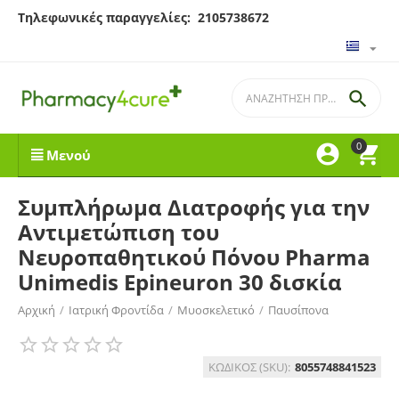
Τηλεφωνικές παραγγελίες: 2105738672

0


Μενού
Συμπλήρωμα Διατροφής για την
Αντιμετώπιση του
Νευροπαθητικού Πόνου Pharma
Unimedis Epineuron 30 δισκία
Αρχική
/
Ιατρική Φροντίδα
/
Μυοσκελετικό
/
Παυσίπονα
ΚΩΔΙΚΟΣ (SKU):
8055748841523