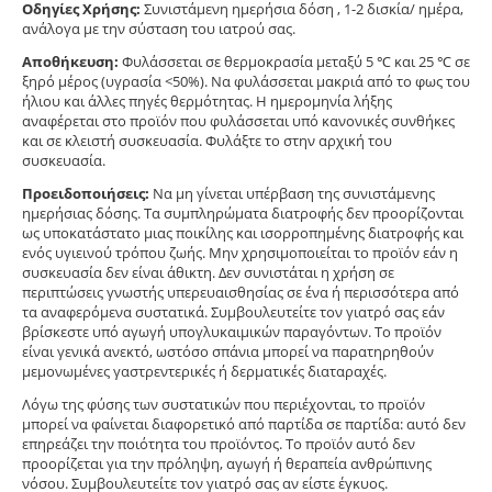
Οδηγίες Χρήσης:
Συνιστάμενη ημερήσια δόση , 1-2 δισκία/ ημέρα,
ανάλογα με την σύσταση του ιατρού σας.
Αποθήκευση:
Φυλάσσεται σε θερμοκρασία μεταξύ 5 ℃ και 25 ℃ σε
ξηρό μέρος (υγρασία <50%). Να φυλάσσεται μακριά από το φως του
ήλιου και άλλες πηγές θερμότητας. Η ημερομηνία λήξης
αναφέρεται στο προϊόν που φυλάσσεται υπό κανονικές συνθήκες
και σε κλειστή συσκευασία. Φυλάξτε το στην αρχική του
συσκευασία.
Προειδοποιήσεις:
Να μη γίνεται υπέρβαση της συνιστάμενης
ημερήσιας δόσης. Τα συμπληρώματα διατροφής δεν προορίζονται
ως υποκατάστατο μιας ποικίλης και ισορροπημένης διατροφής και
ενός υγιεινού τρόπου ζωής. Μην χρησιμοποιείται το προϊόν εάν η
συσκευασία δεν είναι άθικτη. Δεν συνιστάται η χρήση σε
περιπτώσεις γνωστής υπερευαισθησίας σε ένα ή περισσότερα από
τα αναφερόμενα συστατικά. Συμβουλευτείτε τον γιατρό σας εάν
βρίσκεστε υπό αγωγή υπογλυκαιμικών παραγόντων. Το προϊόν
είναι γενικά ανεκτό, ωστόσο σπάνια μπορεί να παρατηρηθούν
μεμονωμένες γαστρεντερικές ή δερματικές διαταραχές.
Λόγω της φύσης των συστατικών που περιέχονται, το προϊόν
μπορεί να φαίνεται διαφορετικό από παρτίδα σε παρτίδα: αυτό δεν
επηρεάζει την ποιότητα του προϊόντος. Το προϊόν αυτό δεν
προορίζεται για την πρόληψη, αγωγή ή θεραπεία ανθρώπινης
νόσου. Συμβουλευτείτε τον γιατρό σας αν είστε έγκυος.