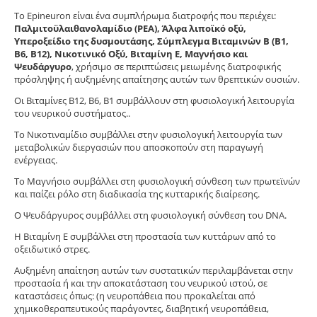
Το Epineuron είναι ένα συμπλήρωμα διατροφής που περιέχει:
Παλμιτοϋλαιθανολαμίδιο (PEA), Άλφα λιποϊκό οξύ,
Υπεροξείδιο της δυσμουτάσης, Σύμπλεγμα Βιταμινών Β (Β1,
Β6, Β12), Νικοτινικό Οξύ, Βιταμίνη Ε, Μαγνήσιο και
Ψευδάργυρο
, χρήσιμο σε περιπτώσεις μειωμένης διατροφικής
πρόσληψης ή αυξημένης απαίτησης αυτών των θρεπτικών ουσιών.
Οι Βιταμίνες Β12, Β6, Β1 συμβάλλουν στη φυσιολογική λειτουργία
του νευρικού συστήματος..
Το Νικοτιναμίδιο συμβάλλει στην φυσιολογική λειτουργία των
μεταβολικών διεργασιών που αποσκοπούν στη παραγωγή
ενέργειας.
Το Μαγνήσιο συμβάλλει στη φυσιολογική σύνθεση των πρωτεϊνών
και παίζει ρόλο στη διαδικασία της κυτταρικής διαίρεσης.
Ο Ψευδάργυρος συμβάλλει στη φυσιολογική σύνθεση του DNA.
Η Βιταμίνη Ε συμβάλλει στη προστασία των κυττάρων από το
οξειδωτικό στρες.
Αυξημένη απαίτηση αυτών των συστατικών περιλαμβάνεται στην
προστασία ή και την αποκατάσταση του νευρικoύ ιστού, σε
καταστάσεις όπως: (η νευροπάθεια που προκαλείται από
χημικοθεραπευτικούς παράγοντες, διαβητική νευροπάθεια,