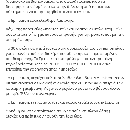
(σύμπλοκο με βιοπολυμερές από σιτάρι) προκειμένου να
διατηρήσει την δομή του κατά την διέλευση από το πεπτικό
σύστημα και να απορροφηθεί στο λεπτό έντερο.
Το Epineuron είναι ελεύθερο λακτόζης.
Λόγω της παρουσίας λιποδιαλυτών και υδατοδιαλυτών βιταμινών
συνίσταται η λήψη με παρουσία τροφής ,για την μεγιστοποίηση της
απορρόφησης.
Τα 30 δισκία που περιέχονται στην συσκευασία του Epineuron είναι
γαστροανθεκτικά, σταδιακής αποσάθρωσης και παρατεταμένης
αποδέσμευσης. Το Epineuron εφαρμόζει μία πατενταρισμένη
τεχνολογία που καλείται “PHYSIORELEASE TECHNOLOGY”και
επιτρέπει την χορήγηση άπαξ ημηρεσίως.
Το Epineuron, περιέχει παλμιτουλαιθανολαμίδιο (PEA) micronized &
ultramicronized σε ιδανική αναλογία προκειμένου να διαπερνά την
κυτταρική μεμβράνη. Λόγω του μεγάλου μοριακού βάρους άλλες
μορφές (PEA) είναι ανενεργές.
Το Epineuron, έχει αναπτυχθεί και παρασκευάζεται στην Ευρώπη
* Ακόμη και στην περίπτωση που χρειασθεί επιπλέον δόση (2
δισκία) θα πρέπει να ληφθούν την ίδια ώρα.