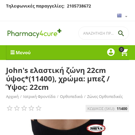
Τηλεφωνικές παραγγελίες: 2105738672

0


Μενού
​John's ελαστική ζώνη 22cm
ύψος*(11400), χρώμα: μπεζ /
Ύψος: 22cm
Αρχική
/
Ιατρική Φροντίδα
/
Ορθοπεδικά
/
Ζώνες Ορθοπεδικές
ΚΩΔΙΚΟΣ (SKU):
11400