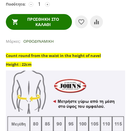
Ποσότητα:
−
+
ΠΡΟΣΘΉΚΗ ΣΤΟ
ΚΑΛΆΘΙ
Μάρκες
ΟΡΘΟΔΥΝΑΜΙΚΗ
Count round from the waist in the height of navel
Height : 22cm