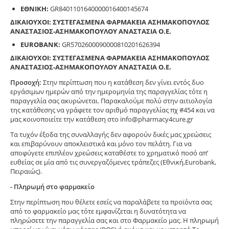
ΕΘΝΙΚΗ:
GR8401101640000016400145674
ΔΙΚΑΙΟΥΧΟΙ: ΣΥΣΤΕΓΑΣΜΕΝΑ ΦΑΡΜΑΚΕΙΑ ΑΣΗΜΑΚΟΠΟΥΛΟΣ
ΑΝΑΣΤΑΣΙΟΣ-ΑΣΗΜΑΚΟΠΟΥΛΟΥ ΑΝΑΣΤΑΣΙΑ Ο.Ε.
EUROBANK:
GR5702600090000810201626394
ΔΙΚΑΙΟΥΧΟΙ: ΣΥΣΤΕΓΑΣΜΕΝΑ ΦΑΡΜΑΚΕΙΑ ΑΣΗΜΑΚΟΠΟΥΛΟΣ
ΑΝΑΣΤΑΣΙΟΣ-ΑΣΗΜΑΚΟΠΟΥΛΟΥ ΑΝΑΣΤΑΣΙΑ Ο.Ε.
Προσοχή:
Στην περίπτωση που η κατάθεση δεν γίνει εντός δυο
εργάσιμων ημερών από την ημερομηνία της παραγγελίας τότε η
παραγγελία σας ακυρώνεται. Παρακαλούμε πολύ στην αιτιολογία
της κατάθεσης να γράφετε τον αριθμό παραγγελίας πχ #454 και να
μας κοινοποιείτε την κατάθεση στο info@pharmacy4cure.gr
Τα τυχόν έξοδα της συναλλαγής δεν αφορούν δικές μας χρεώσεις
και επιβαρύνουν αποκλειστικά και μόνο τον πελάτη. Για να
αποφύγετε επιπλέον χρεώσεις καταθέστε το χρηματικό ποσό απ’
ευθείας σε μία από τις συνεργαζόμενες τράπεζες (Εθνική,Eurobank,
Πειραιώς).
- Πληρωμή στο φαρμακείο
Στην περίπτωση που θέλετε εσείς να παραλάβετε τα προϊόντα σας
από το φαρμακείο μας τότε εμφανίζεται η δυνατότητα να
πληρώσετε την παραγγελία σας και στο Φαρμακείο μας. Η πληρωμή