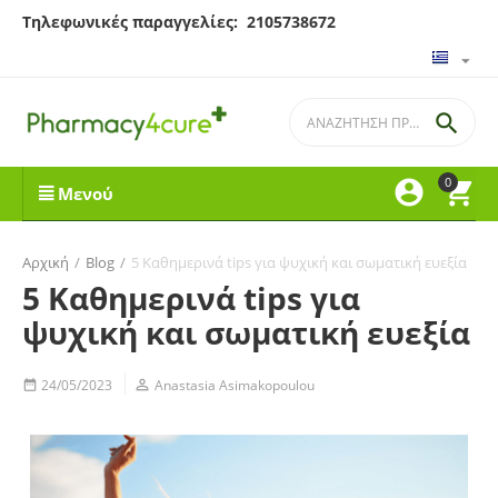
Τηλεφωνικές παραγγελίες: 2105738672

0


Μενού
Αρχική
/
Blog
/
​5 Καθημερινά tips για ψυχική και σωματική ευεξία
​5 Καθημερινά tips για
ψυχική και σωματική ευεξία
24/05/2023

Anastasia Asimakopoulou
