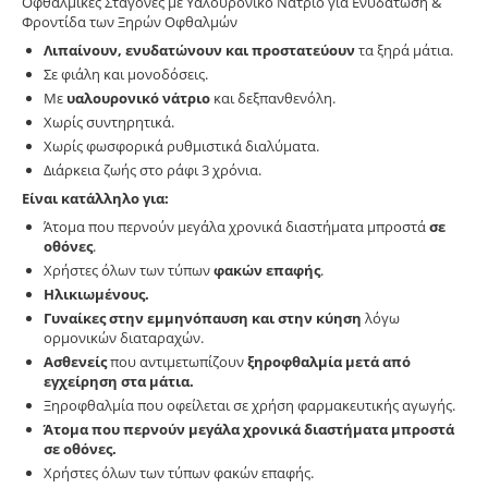
Οφθαλμικές Σταγόνες με Υαλουρονικό Νάτριο για Ενυδάτωση &
Φροντίδα των Ξηρών Οφθαλμών
Λιπαίνουν, ενυδατώνουν και προστατεύουν
τα ξηρά μάτια.
Σε φιάλη και μονοδόσεις.
Με
υαλουρονικό νάτριο
και δεξπανθενόλη.
Χωρίς συντηρητικά.
Χωρίς φωσφορικά ρυθμιστικά διαλύματα.
Διάρκεια ζωής στο ράφι 3 χρόνια.
Είναι κατάλληλο για:
Άτομα που περνούν μεγάλα χρονικά διαστήματα μπροστά
σε
οθόνες
.
Χρήστες όλων των τύπων
φακών επαφής
.
Ηλικιωμένους.
Γυναίκες στην εμμηνόπαυση και στην κύηση
λόγω
ορμονικών διαταραχών.
Ασθενείς
που αντιμετωπίζουν
ξηροφθαλμία
μετά από
εγχείρηση στα μάτια.
Ξηροφθαλμία που οφείλεται σε χρήση φαρμακευτικής αγωγής.
Άτομα που περνούν μεγάλα χρονικά διαστήματα μπροστά
σε οθόνες.
Χρήστες όλων των τύπων φακών επαφής.