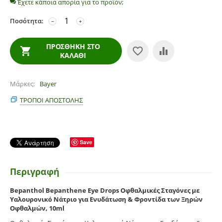
Έχετε κάποια απορία για το προϊόν;
Ποσότητα:
−
+
ΠΡΟΣΘΉΚΗ ΣΤΟ
ΚΑΛΆΘΙ
Μάρκες
Bayer
ΤΡΌΠΟΙ ΑΠΟΣΤΟΛΉΣ
Save
Περιγραφή
Bepanthol Bepanthene Eye Drops Οφθαλμικές Σταγόνες με
Υαλουρονικό Νάτριο για Ενυδάτωση & Φροντίδα των Ξηρών
Οφθαλμών, 10ml