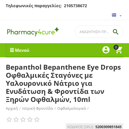
Τηλεφωνικές παραγγελίες: 2105738672

0


Μενού
Bepanthol Bepanthene Eye Drops
Οφθαλμικές Σταγόνες με
Υαλουρονικό Νάτριο για
Ενυδάτωση & Φροντίδα των
Ξηρών Οφθαλμών, 10ml
Αρχική
/
Ιατρική Φροντίδα
/
Οφθαλμολογικά
/
Οφθαλμικές Σταγόνες
ΚΩΔΙΚΟΣ (SKU):
5200309851845