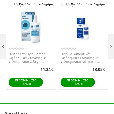
Διαθέσιμο:
Παράδοση 1 εώς 3 ημέρες
Διαθέσιμο:
Παράδοση 1 εώς 3 ημέρες

Ursapharm Hylo Comod
Hylo Gel Λιπαντικές
Οφθαλμικές Σταγόνες με
Οφθαλμικές Σταγόνες με
Υαλουρονικό Οξύ για
Υαλουρονικό Νάτριο σε
Ξηροφθαλμία 10ml
Περιπτώσεις Σοβαρής &
11.34
€
13.05
€
Επίμονης Αίσθησης
Ξηρότητας για Εντατική &
Μακράς Διάρκειας Λίπανση
ΠΡΟΣΘΉΚΗ ΣΤΟ
10ml
ΠΡΟΣΘΉΚΗ ΣΤΟ
ΚΑΛΆΘΙ
ΚΑΛΆΘΙ
Social links