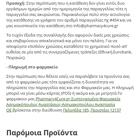
Προσοχή:
Στην περίπτωση που η κατάθεση δεν γίνει εντός δυο
εργάσιμων ημερών από την ημερομηνία της παραγγελίας τότε η
παραγγελία σας ακυρώνεται. Παρακαλούμε πολύ στην αιτιολογία
της κατάθεσης να γράφετε τον αριθμό παραγγελίας πχ #454 και να
μας κοινοποιείτε την κατάθεση στο info@pharmacy4cure.gr
Τα τυχόν έξοδα της συναλλαγής δεν αφορούν δικές μας χρεώσεις
και επιβαρύνουν αποκλειστικά και μόνο τον πελάτη. Για να
αποφύγετε επιπλέον χρεώσεις καταθέστε το χρηματικό ποσό απ’
ευθείας σε μία από τις συνεργαζόμενες τράπεζες (Εθνική,Eurobank,
Πειραιώς).
- Πληρωμή στο φαρμακείο
Στην περίπτωση που θέλετε εσείς να παραλάβετε τα προϊόντα σας
από το φαρμακείο μας τότε εμφανίζεται η δυνατότητα να
πληρώσετε την παραγγελία σας και στο Φαρμακείο μας. Η πληρωμή
μπορεί να γίνει μέσω κάρτας (POS) ή ακόμα και με μετρητά.Το
φαρμακειο μας
Pharmacy4Cure.gr-Συστεγασμένα Φαρμακεία
Ασημακόπουλος Αναστάσιος-Ασημακοπούλου Αναστασία
ΟΕ
βρίσκεται στην διεύθυνση
Πελοπίδα 185, Περιστέρι 12137
Παρόμοια Προϊόντα