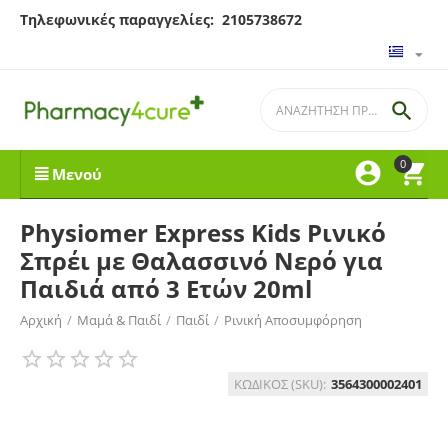
Τηλεφωνικές παραγγελίες: 2105738672

0


Μενού
Physiomer Express Kids Ρινικό
Σπρέι με Θαλασσινό Νερό για
Παιδιά από 3 Ετών 20ml
Αρχική
/
Μαμά & Παιδί
/
Παιδί
/
Ρινική Αποσυμφόρηση
ΚΩΔΙΚΟΣ (SKU):
3564300002401