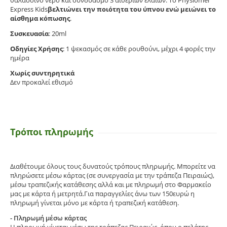
Express Kids
βελτιώνει την ποιότητα του ύπνου ενώ μειώνει το
αίσθημα κόπωσης
.
Συσκευασία
: 20ml
Οδηγίες Χρήσης
: 1 ψεκασμός σε κάθε ρουθούνι, μέχρι 4 φορές την
ημέρα
Χωρίς συντηρητικά
Δεν προκαλεί εθισμό
Τρόποι πληρωμής
Διαθέτουμε όλους τους δυνατούς τρόπους πληρωμής. Μπορείτε να
πληρώσετε μέσω κάρτας (σε συνεργασία με την τράπεζα Πειραιώς),
μέσω τραπεζικής κατάθεσης αλλά και με πληρωμή στο Φαρμακείο
μας με κάρτα ή μετρητά.Για παραγγελίες άνω των 150ευρώ η
πληρωμή γίνεται μόνο με κάρτα ή τραπεζική κατάθεση.
- Πληρωμή μέσω κάρτας
Η πληρωμή γίνεται μέσω της τράπεζας Πειραιώς, όπου ο πελάτης