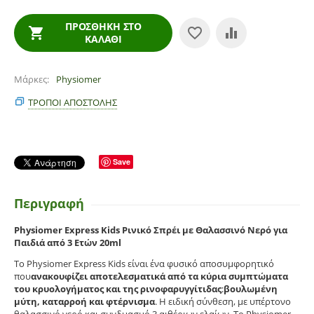
ΠΡΟΣΘΉΚΗ ΣΤΟ
ΚΑΛΆΘΙ
Μάρκες
Physiomer
ΤΡΌΠΟΙ ΑΠΟΣΤΟΛΉΣ
Save
Περιγραφή
Physiomer Express Kids Ρινικό Σπρέι με Θαλασσινό Νερό για
Παιδιά από 3 Ετών 20ml
Το Physiomer Express Kids είναι ένα φυσικό αποσυμφορητικό
που
ανακουφίζει αποτελεσματικά από τα κύρια συμπτώματα
του κρυολογήματος και της ρινοφαρυγγίτιδας
:
βουλωμένη
μύτη, καταρροή και φτέρνισμα
. Η ειδική σύνθεση, με υπέρτονο
θαλασσινό νερό και συνδυασμό 3 αιθέριων ελαίων. Το Physiomer