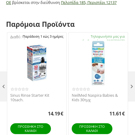
ΟΕ
βρίσκεται στην διεύθυνση
Πελοπίδα 185, Περιστέρι 12137
Παρόμοια Προϊόντα
Διαθέσιμο:
Παράδοση 1 εώς 3 ημέρες
Διαθέσιμο:
Τηλεφωνήστε μας για
διαθεσιμότητα 2105738672

Sinus Rinse Starter Kit
NeilMed Naspira Babies &
10sach.
Kids 30τμχ
14.19
€
11.61
€
ΠΡΟΣΘΉΚΗ ΣΤΟ
ΠΡΟΣΘΉΚΗ ΣΤΟ
ΚΑΛΆΘΙ
ΚΑΛΆΘΙ