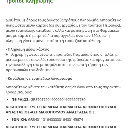
Τρόποι πληρωμής
Διαθέτουμε όλους τους δυνατούς τρόπους πληρωμής. Μπορείτε να
πληρώσετε μέσω κάρτας (σε συνεργασία με την τράπεζα Πειραιώς),
μέσω τραπεζικής κατάθεσης αλλά και με πληρωμή στο Φαρμακείο
μας με κάρτα ή μετρητά.Για παραγγελίες άνω των 150ευρώ η
πληρωμή γίνεται μόνο με κάρτα ή τραπεζική κατάθεση.
- Πληρωμή μέσω κάρτας
Η πληρωμή γίνεται μέσω της τράπεζας Πειραιώς, όπου ο πελάτης
μεταφέρετε σε ασφαλές τοποθεσία της τράπεζας και πραγματοποιεί
την συναλλαγή του με ασφάλεια και την σωστή τήρηση των
προσωπικών του δεδομένων.
- Κατάθεση σε τραπεζικό λογαριασμό
Μπορείτε να κάνετε την κατάθεση σας σε έναν από τους παρακάτω
λογαριασμούς:
ΠΕΙΡΑΙΩΣ:
GR3701720460005046076597730
ΔΙΚΑΙΟΥΧΟΙ: ΣΥΣΤΕΓΑΣΜΕΝΑ ΦΑΡΜΑΚΕΙΑ ΑΣΗΜΑΚΟΠΟΥΛΟΣ
ΑΝΑΣΤΑΣΙΟΣ-ΑΣΗΜΑΚΟΠΟΥΛΟΥ ΑΝΑΣΤΑΣΙΑ Ο.Ε.
ΕΘΝΙΚΗ:
GR8401101640000016400145674
ΔΙΚΑΙΟΥΧΟΙ: ΣΥΣΤΕΓΑΣΜΕΝΑ ΦΑΡΜΑΚΕΙΑ ΑΣΗΜΑΚΟΠΟΥΛΟΣ