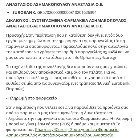
ΑΝΑΣΤΑΣΙΟΣ-ΑΣΗΜΑΚΟΠΟΥΛΟΥ ΑΝΑΣΤΑΣΙΑ Ο.Ε.
EUROBANK:
GR5702600090000810201626394
ΔΙΚΑΙΟΥΧΟΙ: ΣΥΣΤΕΓΑΣΜΕΝΑ ΦΑΡΜΑΚΕΙΑ ΑΣΗΜΑΚΟΠΟΥΛΟΣ
ΑΝΑΣΤΑΣΙΟΣ-ΑΣΗΜΑΚΟΠΟΥΛΟΥ ΑΝΑΣΤΑΣΙΑ Ο.Ε.
Προσοχή:
Στην περίπτωση που η κατάθεση δεν γίνει εντός δυο
εργάσιμων ημερών από την ημερομηνία της παραγγελίας τότε η
παραγγελία σας ακυρώνεται. Παρακαλούμε πολύ στην αιτιολογία
της κατάθεσης να γράφετε τον αριθμό παραγγελίας πχ #454 και να
μας κοινοποιείτε την κατάθεση στο info@pharmacy4cure.gr
Τα τυχόν έξοδα της συναλλαγής δεν αφορούν δικές μας χρεώσεις
και επιβαρύνουν αποκλειστικά και μόνο τον πελάτη. Για να
αποφύγετε επιπλέον χρεώσεις καταθέστε το χρηματικό ποσό απ’
ευθείας σε μία από τις συνεργαζόμενες τράπεζες (Εθνική,Eurobank,
Πειραιώς).
- Πληρωμή στο φαρμακείο
Στην περίπτωση που θέλετε εσείς να παραλάβετε τα προϊόντα σας
από το φαρμακείο μας τότε εμφανίζεται η δυνατότητα να
πληρώσετε την παραγγελία σας και στο Φαρμακείο μας. Η πληρωμή
μπορεί να γίνει μέσω κάρτας (POS) ή ακόμα και με μετρητά.Το
φαρμακειο μας
Pharmacy4Cure.gr-Συστεγασμένα Φαρμακεία
Ασημακόπουλος Αναστάσιος-Ασημακοπούλου Αναστασία