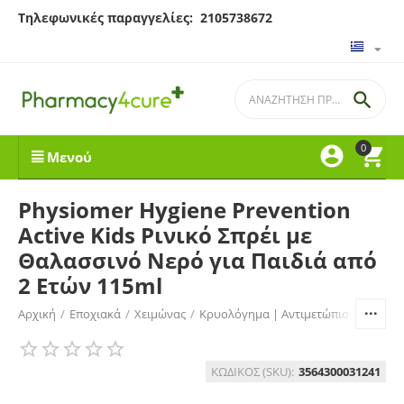
Τηλεφωνικές παραγγελίες: 2105738672

0


Μενού
Physiomer Hygiene Prevention
Active Kids Ρινικό Σπρέι με
Θαλασσινό Νερό για Παιδιά από
2 Ετών 115ml
Αρχική
/
Εποχιακά
/
Χειμώνας
/
Κρυολόγημα | Αντιμετώπιση
/
Ρινικ
ΚΩΔΙΚΟΣ (SKU):
3564300031241