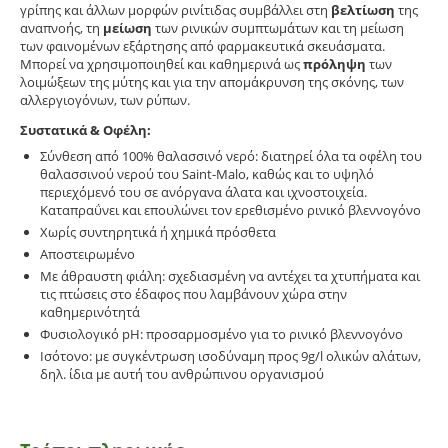
γρίπης και άλλων μορφών ρινίτιδας συμβάλλει στη
βελτίωση
της
αναπνοής, τη
μείωση
των ρινικών συμπτωμάτων και τη μείωση
των φαινομένων εξάρτησης από φαρμακευτικά σκευάσματα.
Μπορεί να χρησιμοποιηθεί και καθημερινά ως
πρόληψη
των
λοιμώξεων της μύτης και για την απομάκρυνση της σκόνης, των
αλλεργιογόνων, των ρύπων.
Συστατικά & Οφέλη:
Σύνθεση από 100% θαλασσινό νερό: διατηρεί όλα τα οφέλη του
θαλασσινού νερού του Saint-Malo, καθώς και το υψηλό
περιεχόμενό του σε ανόργανα άλατα και ιχνοστοιχεία.
Καταπραΰνει και επουλώνει τον ερεθισμένο ρινικό βλεννογόνο
Χωρίς συντηρητικά ή χημικά πρόσθετα
Αποστειρωμένο
Με άθραυστη φιάλη: σχεδιασμένη να αντέχει τα χτυπήματα και
τις πτώσεις στο έδαφος που λαμβάνουν χώρα στην
καθημερινότητά
Φυσιολογικό pH: προσαρμοσμένο για το ρινικό βλεννογόνο
Ισότονο: με συγκέντρωση ισοδύναμη προς 9g/l ολικών αλάτων,
δηλ. ίδια με αυτή του ανθρώπινου οργανισμού