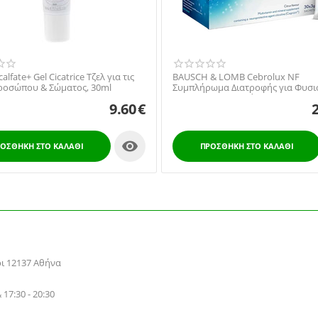
alfate+ Gel Cicatrice Τζελ για τις
BAUSCH & LOMB Cebrolux NF
ροσώπου & Σώματος, 30ml
Συμπλήρωμα Διατροφής για Φυσι
Όραση, 30 φακελλίσκοι
9.60
€

ΟΣΘΉΚΗ ΣΤΟ ΚΑΛΆΘΙ
ΠΡΟΣΘΉΚΗ ΣΤΟ ΚΑΛΆΘΙ
ρι 12137 Αθήνα
 17:30 - 20:30