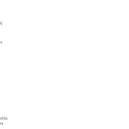
μή
ην
ελία
τε