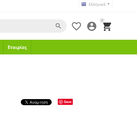
Ελληνικά
0




Εταιρίες
Save