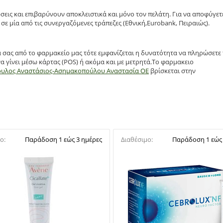
σεις και επιβαρύνουν αποκλειστικά και μόνο τον πελάτη. Για να αποφύγετ
σε μία από τις συνεργαζόμενες τράπεζες (Εθνική,Eurobank, Πειραιώς).
α σας από το φαρμακείο μας τότε εμφανίζεται η δυνατότητα να πληρώσετε
α γίνει μέσω κάρτας (POS) ή ακόμα και με μετρητά.Το φαρμακειο
ουλος Αναστάσιος-Ασημακοπούλου Αναστασία ΟΕ
βρίσκεται στην
ο:
Παράδοση 1 εώς 3 ημέρες
Διαθέσιμο:
Παράδοση 1 εώς 