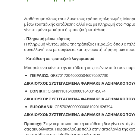
Διαθέτουμε όλους τους δυνατούς τρόπους πληρωμής. Μπορεί
μέσω τραπεζικής κατάθεσης αλλά και με πληρωμή στο Φαρμα
γίνεται μόνο με κάρτα ή τραπεζική κατάθεση.
- Πληρωμή μέσω κάρτας
Η πληρωμή γίνεται μέσω της τράπεζας Πειραιώς, όπου ο πελ
συναλλαγή του με ασφάλεια και την σωστή τήρηση των προ
- Κατάθεση σε τραπεζικό λογαριασμό
Μπορείτε να κάνετε την κατάθεση σας σε έναν από τους πα
ΠΕΙΡΑΙΩΣ:
GR3701720460005046076597730
ΔΙΚΑΙΟΥΧΟΙ: ΣΥΣΤΕΓΑΣΜΕΝΑ ΦΑΡΜΑΚΕΙΑ ΑΣΗΜΑΚΟΠΟΥ
ΕΘΝΙΚΗ:
GR8401101640000016400145674
ΔΙΚΑΙΟΥΧΟΙ: ΣΥΣΤΕΓΑΣΜΕΝΑ ΦΑΡΜΑΚΕΙΑ ΑΣΗΜΑΚΟΠΟΥ
EUROBANK:
GR5702600090000810201626394
ΔΙΚΑΙΟΥΧΟΙ: ΣΥΣΤΕΓΑΣΜΕΝΑ ΦΑΡΜΑΚΕΙΑ ΑΣΗΜΑΚΟΠΟΥ
Προσοχή:
Στην περίπτωση που η κατάθεση δεν γίνει εντός 
σας ακυρώνεται. Παρακαλούμε πολύ στην αιτιολογία της κατ
την κατάθεση στο info@pharmacy4cure.gr