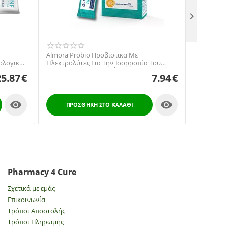

Almora P
Almora Probio Προβιοτικα Με
Αντιμετώ
ολογική
Ηλεκτρολύτες Για Την Ισορροπία Του
Συνδρόμου
Γαστρεντερικου Συστήματος Για Παιδιά
25.87
€
7.94
€
Και Ενήλικες 10 Φακελιδια


ΠΡΟ
ΠΡΟΣΘΉΚΗ ΣΤΟ ΚΑΛΆΘΙ
Pharmacy 4 Cure
Σχετικά με εμάς
Επικοινωνία
Τρόποι Αποστολής
Τρόποι Πληρωμής