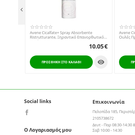

Avene Cicalfate+ Spray Absorbente
Avene Cic
Ristrutturante, Ξηραντικό Επανορθωτικό
Ουλές Π
Σπρέι 100ml
10.05
€

ΠΡΟΣΘΉΚΗ ΣΤΟ ΚΑΛΆΘΙ
ΠΡ
Social links
Επικοινωνία
Πελοπίδα 185, Περιστέ
2105738672
Δευτ - Παρ 08:30-14:30 &
Ο Λογαριασμός μου
Σαβ 10:00 - 14:30