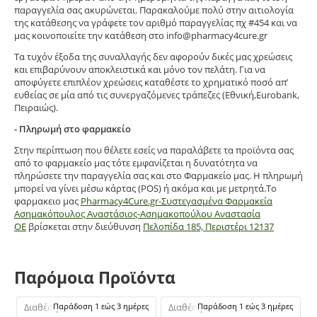
παραγγελία σας ακυρώνεται. Παρακαλούμε πολύ στην αιτιολογία
της κατάθεσης να γράφετε τον αριθμό παραγγελίας πχ #454 και να
μας κοινοποιείτε την κατάθεση στο info@pharmacy4cure.gr
Τα τυχόν έξοδα της συναλλαγής δεν αφορούν δικές μας χρεώσεις
και επιβαρύνουν αποκλειστικά και μόνο τον πελάτη. Για να
αποφύγετε επιπλέον χρεώσεις καταθέστε το χρηματικό ποσό απ’
ευθείας σε μία από τις συνεργαζόμενες τράπεζες (Εθνική,Eurobank,
Πειραιώς).
- Πληρωμή στο φαρμακείο
Στην περίπτωση που θέλετε εσείς να παραλάβετε τα προϊόντα σας
από το φαρμακείο μας τότε εμφανίζεται η δυνατότητα να
πληρώσετε την παραγγελία σας και στο Φαρμακείο μας. Η πληρωμή
μπορεί να γίνει μέσω κάρτας (POS) ή ακόμα και με μετρητά.Το
φαρμακειο μας
Pharmacy4Cure.gr-Συστεγασμένα Φαρμακεία
Ασημακόπουλος Αναστάσιος-Ασημακοπούλου Αναστασία
ΟΕ
βρίσκεται στην διεύθυνση
Πελοπίδα 185, Περιστέρι 12137
Παρόμοια Προϊόντα
Διαθέσιμο:
Παράδοση 1 εώς 3 ημέρες
Διαθέσιμο:
Παράδοση 1 εώς 3 ημέρες