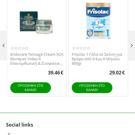

Endocare Tensage Cream SCA
Frisolac 1 Γάλα σε Σκόνη για
Biorepair Index 6
Βρέφη από 0 έως 6 Μηνών,
Επανορθωτική & Συσφικτική
800gr
Κρέμα Προσώπου, 30 ml
39.46
€
29.02
€
ΠΡΟΣΘΉΚΗ ΣΤΟ
ΠΡΟΣΘΉΚΗ ΣΤΟ
ΚΑΛΆΘΙ
ΚΑΛΆΘΙ
Social links