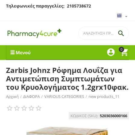
Τηλεφωνικές παραγγελίες: 2105738672

0


Μενού
Zarbis Johnz Ρόφημα Λουΐζα για
Αντιμετώπιση Συμπτωμάτων
του Κρυολογήματος 1.2grx10φακ.
Αρχική
/
ΔΙΑΦΟΡΑ
/
VARIOUS CATEGORIES
/
new products_11
ΚΩΔΙΚΟΣ (SKU):
5203036000166