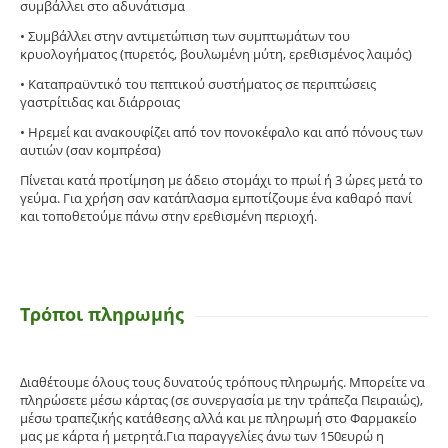
συμβάλλει στο αδυνάτισμα
• Συμβάλλει στην αντιμετώπιση των συμπτωμάτων του
κρυολογήματος (πυρετός, βουλωμένη μύτη, ερεθισμένος λαιμός)
• Καταπραϋντικό του πεπτικού συστήματος σε περιπτώσεις
γαστρίτιδας και διάρροιας
• Ηρεμεί και ανακουφίζει από τον πονοκέφαλο και από πόνους των
αυτιών (σαν κομπρέσα)
Πίνεται κατά προτίμηση με άδειο στομάχι το πρωί ή 3 ώρες μετά το
γεύμα. Για χρήση σαν κατάπλασμα εμποτίζουμε ένα καθαρό πανί
και τοποθετούμε πάνω στην ερεθισμένη περιοχή.
Τρόποι πληρωμής
Διαθέτουμε όλους τους δυνατούς τρόπους πληρωμής. Μπορείτε να
πληρώσετε μέσω κάρτας (σε συνεργασία με την τράπεζα Πειραιώς),
μέσω τραπεζικής κατάθεσης αλλά και με πληρωμή στο Φαρμακείο
μας με κάρτα ή μετρητά.Για παραγγελίες άνω των 150ευρώ η