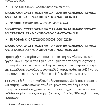
λογαριασμούς:
ΠΕΙΡΑΙΩΣ:
GR3701720460005046076597730
ΔΙΚΑΙΟΥΧΟΙ: ΣΥΣΤΕΓΑΣΜΕΝΑ ΦΑΡΜΑΚΕΙΑ ΑΣΗΜΑΚΟΠΟΥΛΟΣ
ΑΝΑΣΤΑΣΙΟΣ-ΑΣΗΜΑΚΟΠΟΥΛΟΥ ΑΝΑΣΤΑΣΙΑ Ο.Ε.
ΕΘΝΙΚΗ:
GR8401101640000016400145674
ΔΙΚΑΙΟΥΧΟΙ: ΣΥΣΤΕΓΑΣΜΕΝΑ ΦΑΡΜΑΚΕΙΑ ΑΣΗΜΑΚΟΠΟΥΛΟΣ
ΑΝΑΣΤΑΣΙΟΣ-ΑΣΗΜΑΚΟΠΟΥΛΟΥ ΑΝΑΣΤΑΣΙΑ Ο.Ε.
EUROBANK:
GR5702600090000810201626394
ΔΙΚΑΙΟΥΧΟΙ: ΣΥΣΤΕΓΑΣΜΕΝΑ ΦΑΡΜΑΚΕΙΑ ΑΣΗΜΑΚΟΠΟΥΛΟΣ
ΑΝΑΣΤΑΣΙΟΣ-ΑΣΗΜΑΚΟΠΟΥΛΟΥ ΑΝΑΣΤΑΣΙΑ Ο.Ε.
Προσοχή:
Στην περίπτωση που η κατάθεση δεν γίνει εντός δυο
εργάσιμων ημερών από την ημερομηνία της παραγγελίας τότε η
παραγγελία σας ακυρώνεται. Παρακαλούμε πολύ στην αιτιολογία
της κατάθεσης να γράφετε τον αριθμό παραγγελίας πχ #454 και να
μας κοινοποιείτε την κατάθεση στο info@pharmacy4cure.gr
Τα τυχόν έξοδα της συναλλαγής δεν αφορούν δικές μας χρεώσεις
και επιβαρύνουν αποκλειστικά και μόνο τον πελάτη. Για να
αποφύγετε επιπλέον χρεώσεις καταθέστε το χρηματικό ποσό απ’
ευθείας σε μία από τις συνεργαζόμενες τράπεζες (Εθνική,Eurobank,
Πειραιώς).
- Πληρωμή στο φαρμακείο