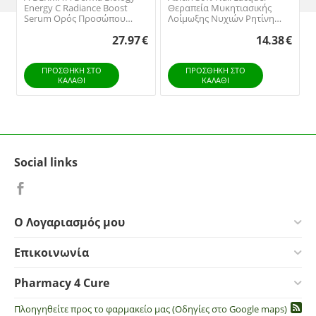
Energy C Radiance Boost
Θεραπεία Μυκητιασικής
Serum Ορός Προσώπου
Λοίμωξης Νυχιών Ρητίνη
Ενίσχυσης Λάμψης 30ml
Νορβηγικού Ελάτου 10ml
27.97
€
14.38
€
ΠΡΟΣΘΉΚΗ ΣΤΟ
ΠΡΟΣΘΉΚΗ ΣΤΟ
ΚΑΛΆΘΙ
ΚΑΛΆΘΙ
Social links
Ο Λογαριασμός μου
Επικοινωνία
Pharmacy 4 Cure
Πλοηγηθείτε προς το φαρμακείο μας (Οδηγίες στο Google maps)