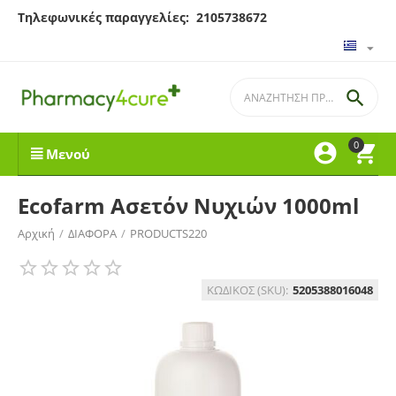
Τηλεφωνικές παραγγελίες: 2105738672

0


Μενού
Ecofarm Ασετόν Νυχιών 1000ml
Αρχική
/
ΔΙΑΦΟΡΑ
/
PRODUCTS220
ΚΩΔΙΚΟΣ (SKU):
5205388016048