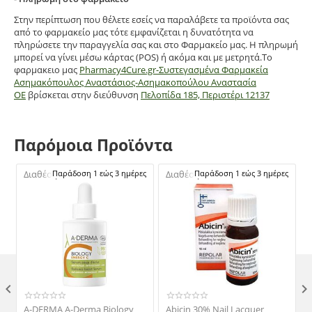
Στην περίπτωση που θέλετε εσείς να παραλάβετε τα προϊόντα σας
από το φαρμακείο μας τότε εμφανίζεται η δυνατότητα να
πληρώσετε την παραγγελία σας και στο Φαρμακείο μας. Η πληρωμή
μπορεί να γίνει μέσω κάρτας (POS) ή ακόμα και με μετρητά.Το
φαρμακειο μας
Pharmacy4Cure.gr-Συστεγασμένα Φαρμακεία
Ασημακόπουλος Αναστάσιος-Ασημακοπούλου Αναστασία
ΟΕ
βρίσκεται στην διεύθυνση
Πελοπίδα 185, Περιστέρι 12137
Παρόμοια Προϊόντα
Διαθέσιμο:
Παράδοση 1 εώς 3 ημέρες
Διαθέσιμο:
Παράδοση 1 εώς 3 ημέρες

A-DERMA A-Derma Biology
Abicin 30% Nail Lacquer