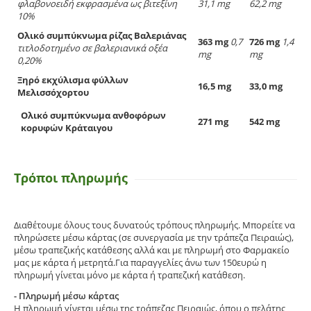
φλαβονοειδή εκφρασμένα ως βιτεξίνη
31,1 mg
62,2 mg
10%
Ολικό συμπύκνωμα ρίζας Βαλεριάνας
363 mg
0,7
726 mg
1,4
τιτλοδοτημένο σε βαλεριανικά οξέα
mg
mg
0,20%
Ξηρό εκχύλισμα φύλλων
16,5 mg
33,0 mg
Μελισσόχορτου
Ολικό συμπύκνωμα ανθοφόρων
271 mg
542 mg
κορυφών Κράταιγου
Τρόποι πληρωμής
Διαθέτουμε όλους τους δυνατούς τρόπους πληρωμής. Μπορείτε να
πληρώσετε μέσω κάρτας (σε συνεργασία με την τράπεζα Πειραιώς),
μέσω τραπεζικής κατάθεσης αλλά και με πληρωμή στο Φαρμακείο
μας με κάρτα ή μετρητά.Για παραγγελίες άνω των 150ευρώ η
πληρωμή γίνεται μόνο με κάρτα ή τραπεζική κατάθεση.
- Πληρωμή μέσω κάρτας
Η πληρωμή γίνεται μέσω της τράπεζας Πειραιώς, όπου ο πελάτης