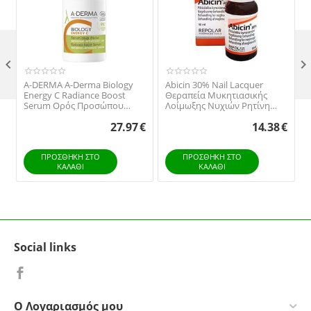

A-DERMA A-Derma Biology
Abicin 30% Nail Lacquer
Energy C Radiance Boost
Θεραπεία Μυκητιασικής
Serum Ορός Προσώπου
Λοίμωξης Νυχιών Ρητίνη
Ενίσχυσης Λάμψης 30ml
Νορβηγικού Ελάτου 10ml
27.97
€
14.38
€
ΠΡΟΣΘΉΚΗ ΣΤΟ
ΠΡΟΣΘΉΚΗ ΣΤΟ
ΚΑΛΆΘΙ
ΚΑΛΆΘΙ
Social links
Ο Λογαριασμός μου