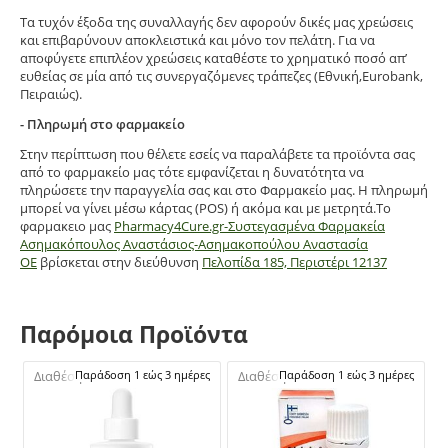
Τα τυχόν έξοδα της συναλλαγής δεν αφορούν δικές μας χρεώσεις
και επιβαρύνουν αποκλειστικά και μόνο τον πελάτη. Για να
αποφύγετε επιπλέον χρεώσεις καταθέστε το χρηματικό ποσό απ’
ευθείας σε μία από τις συνεργαζόμενες τράπεζες (Εθνική,Eurobank,
Πειραιώς).
- Πληρωμή στο φαρμακείο
Στην περίπτωση που θέλετε εσείς να παραλάβετε τα προϊόντα σας
από το φαρμακείο μας τότε εμφανίζεται η δυνατότητα να
πληρώσετε την παραγγελία σας και στο Φαρμακείο μας. Η πληρωμή
μπορεί να γίνει μέσω κάρτας (POS) ή ακόμα και με μετρητά.Το
φαρμακειο μας
Pharmacy4Cure.gr-Συστεγασμένα Φαρμακεία
Ασημακόπουλος Αναστάσιος-Ασημακοπούλου Αναστασία
ΟΕ
βρίσκεται στην διεύθυνση
Πελοπίδα 185, Περιστέρι 12137
Παρόμοια Προϊόντα
Διαθέσιμο:
Παράδοση 1 εώς 3 ημέρες
Διαθέσιμο:
Παράδοση 1 εώς 3 ημέρες