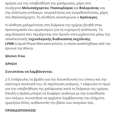
ημέρας για την υποβοήθηση της χαλάρωσης, χάρη στη
συνέργεια
Μελισσόχορτου
,
Πασσιφλόρας
και
Βαλεριάνας
, και
την ελάττωση εντάσεων, νευρικότητας και ευερεθιστότητας, χάρη
στο Μελισσόχορτο. Τη σύνθεση ολοκληρώνει ο
Κράταιγος
.
Η αίσθηση χαλαρότητας στη διάρκεια της ημέρας βοηθά στην
προετοιμασία του οργανισμού για τη νυχτερινή ανάπαυση. Τα
εκχυλίσματα που περιέχονται στο προϊόν επιτυγχάνονται μέσω της
αποκλειστικής
τεχνολογικής διαδικασίας εκχύλισης
LPME
(Liquid-Phase Microextraction), η οποία αναπτύχθηκε από την
έρευνα της Aboca.
Gluten Free
ΧΡΗΣΗ
Συνιστάται να λαμβάνονται:
2 ή 3 κάψουλες το βράδυ για την διευκόλυνση του ύπνου και την
καλύτερη ποιότητά του. Σε περίπτωση ανάγκης, 1 κάψουλα το πρωί
για την υποβοήθηση της χαλάρωσης κατά τη διάρκεια της ημέρας.
Επειδή η δράση μπορεί να διαφέρει ανάλογα με την ευαισθησία
του ατόμου, συνιστάται να αρχίσετε λαμβάνοντας την ελάχιστη
ημερήσια δόση, αυξάνοντάς την βάσει των αναγκών σας.
ΠΡΟΕΙΔΟΠΟΙΗΣΕΙΣ