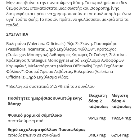
Μην υπερβαίνετε την συνιστώμενη δόση. Τα συμπληρώματα δεν
θεωρούνται υποκατάστατα μιας σωστής και ισορροπημένης
διατροφής και πρέπει να χρησιμοποιούνται σε συνδυασμό με έναν
υγιή τρόπο ζωής. Το προϊόν πρέπει να φυλάσσεται μακριά από τα
παιδιά.
ΣΥΣΤΑΤΙΚΑ
Βαλεριάνα (Valeriana Officinalis) Ρίζα Σε Σκόνη, Πασσιφλόρα
(Passiflora Incarnata) Ξηρό Εκχύλισμα Φύλλων*, Κράταιγος
(Crataegus Monogyna) Ανθοφόρες Κορυφές Σε Σκόνη*, Ζελατίνη,
Κράταιγος (Crataegus Monogyna) Ξηρό Εκχύλισμα Ανθοφόρων
Κορυφών*, Μελισσόχορτο (Melissa Officinalis) Ξηρό Εκχύλισμα
Φύλλων*, Φυσικό Άρωμα Λεβάντας, Βαλεριάνα (Valeriana
Officinalis) Ξηρό Εκχύλισμα Ρίζας.
* Βιολογικά συστατικά 51,57% επί του συνόλου
Ελάχιστη
Μέγιστη
Ποσότητες ημερήσιας συνιστώμενης
δόση 2
δόση 4
δόσης:
κάψουλες
κάψουλες
Φυσικό μοριακό σύμπλοκο
961,2 mg
1922,4 mg
αποτελούμενη από:
Ξηρό εκχύλισμα φύλλων Πασσιφλόρας
τιτλοδοτημένο σε συνολικά
310,7 mg
621,4 mg