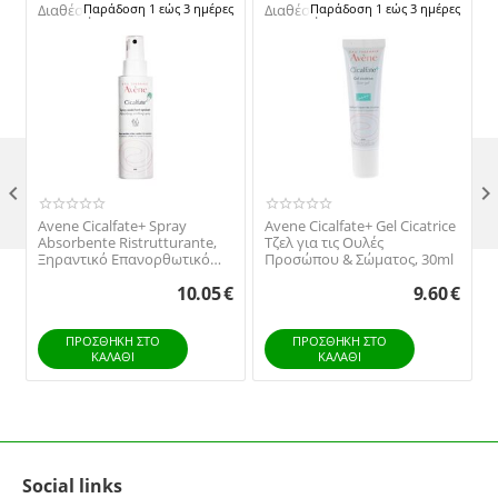
Διαθέσιμο:
Παράδοση 1 εώς 3 ημέρες
Διαθέσιμο:
Παράδοση 1 εώς 3 ημέρες

Avene Cicalfate+ Spray
Avene Cicalfate+ Gel Cicatrice
Absorbente Ristrutturante,
Τζελ για τις Ουλές
Ξηραντικό Επανορθωτικό
Προσώπου & Σώματος, 30ml
Σπρέι 100ml
10.05
€
9.60
€
ΠΡΟΣΘΉΚΗ ΣΤΟ
ΠΡΟΣΘΉΚΗ ΣΤΟ
ΚΑΛΆΘΙ
ΚΑΛΆΘΙ
Social links