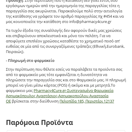
Προσοχή:
Στην περίπτωση που η κατάθεση δεν γίνει εντός δυο
εργάσιμων ημερών από την ημερομηνία της παραγγελίας τότε η
παραγγελία σας ακυρώνεται. Παρακαλούμε πολύ στην αιτιολογία
της κατάθεσης να γράφετε τον αριθμό παραγγελίας πχ #454 και να
μας κοινοποιείτε την κατάθεση στο info@pharmacy4cure.gr
Τα τυχόν έξοδα της συναλλαγής δεν αφορούν δικές μας χρεώσεις
και επιβαρύνουν αποκλειστικά και μόνο τον πελάτη. Για να
αποφύγετε επιπλέον χρεώσεις καταθέστε το χρηματικό ποσό απ’
ευθείας σε μία από τις συνεργαζόμενες τράπεζες (Εθνική,Eurobank,
Πειραιώς).
- Πληρωμή στο φαρμακείο
Στην περίπτωση που θέλετε εσείς να παραλάβετε τα προϊόντα σας
από το φαρμακείο μας τότε εμφανίζεται η δυνατότητα να
πληρώσετε την παραγγελία σας και στο Φαρμακείο μας. Η πληρωμή
μπορεί να γίνει μέσω κάρτας (POS) ή ακόμα και με μετρητά.Το
φαρμακειο μας
Pharmacy4Cure.gr-Συστεγασμένα Φαρμακεία
Ασημακόπουλος Αναστάσιος-Ασημακοπούλου Αναστασία
ΟΕ
βρίσκεται στην διεύθυνση
Πελοπίδα 185, Περιστέρι 12137
Παρόμοια Προϊόντα