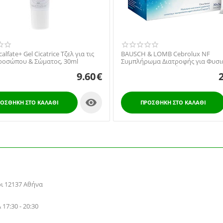
alfate+ Gel Cicatrice Τζελ για τις
BAUSCH & LOMB Cebrolux NF
ροσώπου & Σώματος, 30ml
Συμπλήρωμα Διατροφής για Φυσι
Όραση, 30 φακελλίσκοι
9.60
€

ΟΣΘΉΚΗ ΣΤΟ ΚΑΛΆΘΙ
ΠΡΟΣΘΉΚΗ ΣΤΟ ΚΑΛΆΘΙ
ρι 12137 Αθήνα
 17:30 - 20:30