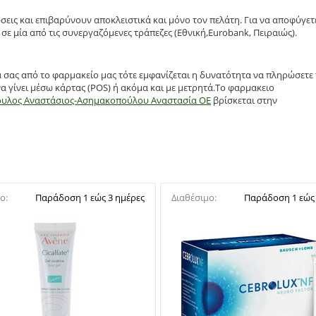
σεις και επιβαρύνουν αποκλειστικά και μόνο τον πελάτη. Για να αποφύγετ
σε μία από τις συνεργαζόμενες τράπεζες (Εθνική,Eurobank, Πειραιώς).
α σας από το φαρμακείο μας τότε εμφανίζεται η δυνατότητα να πληρώσετε
α γίνει μέσω κάρτας (POS) ή ακόμα και με μετρητά.Το φαρμακειο
ουλος Αναστάσιος-Ασημακοπούλου Αναστασία ΟΕ
βρίσκεται στην
ο:
Παράδοση 1 εώς 3 ημέρες
Διαθέσιμο:
Παράδοση 1 εώς 