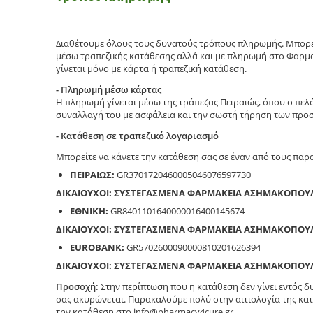
Διαθέτουμε όλους τους δυνατούς τρόπους πληρωμής. Μπορεί
μέσω τραπεζικής κατάθεσης αλλά και με πληρωμή στο Φαρμα
γίνεται μόνο με κάρτα ή τραπεζική κατάθεση.
- Πληρωμή μέσω κάρτας
Η πληρωμή γίνεται μέσω της τράπεζας Πειραιώς, όπου ο πελ
συναλλαγή του με ασφάλεια και την σωστή τήρηση των προ
- Κατάθεση σε τραπεζικό λογαριασμό
Μπορείτε να κάνετε την κατάθεση σας σε έναν από τους πα
ΠΕΙΡΑΙΩΣ:
GR3701720460005046076597730
ΔΙΚΑΙΟΥΧΟΙ: ΣΥΣΤΕΓΑΣΜΕΝΑ ΦΑΡΜΑΚΕΙΑ ΑΣΗΜΑΚΟΠΟΥ
ΕΘΝΙΚΗ:
GR8401101640000016400145674
ΔΙΚΑΙΟΥΧΟΙ: ΣΥΣΤΕΓΑΣΜΕΝΑ ΦΑΡΜΑΚΕΙΑ ΑΣΗΜΑΚΟΠΟΥ
EUROBANK:
GR5702600090000810201626394
ΔΙΚΑΙΟΥΧΟΙ: ΣΥΣΤΕΓΑΣΜΕΝΑ ΦΑΡΜΑΚΕΙΑ ΑΣΗΜΑΚΟΠΟΥ
Προσοχή:
Στην περίπτωση που η κατάθεση δεν γίνει εντός 
σας ακυρώνεται. Παρακαλούμε πολύ στην αιτιολογία της κατ
την κατάθεση στο info@pharmacy4cure.gr