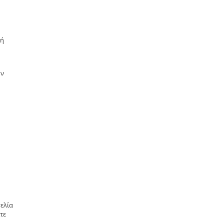
μή
ην
ελία
τε