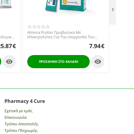

Almora P
Almora Probio Προβιοτικα Με
Αντιμετώ
ολογική
Ηλεκτρολύτες Για Την Ισορροπία Του
Συνδρόμου
Γαστρεντερικου Συστήματος Για Παιδιά
25.87
€
7.94
€
Και Ενήλικες 10 Φακελιδια


ΠΡΟ
ΠΡΟΣΘΉΚΗ ΣΤΟ ΚΑΛΆΘΙ
Pharmacy 4 Cure
Σχετικά με εμάς
Επικοινωνία
Τρόποι Αποστολής
Τρόποι Πληρωμής