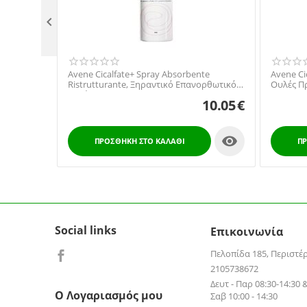

Avene Cicalfate+ Spray Absorbente
Avene Cic
Ristrutturante, Ξηραντικό Επανορθωτικό
Ουλές Π
Σπρέι 100ml
10.05
€

ΠΡΟΣΘΉΚΗ ΣΤΟ ΚΑΛΆΘΙ
ΠΡ
Social links
Επικοινωνία
Πελοπίδα 185, Περιστέ
2105738672
Δευτ - Παρ 08:30-14:30 &
Ο Λογαριασμός μου
Σαβ 10:00 - 14:30