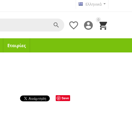
Ελληνικά
0




Εταιρίες
Save