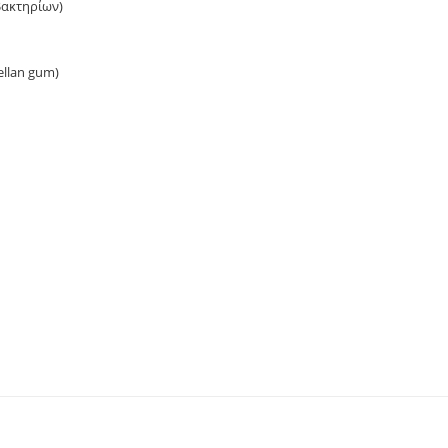
βακτηρίων)
llan gum)