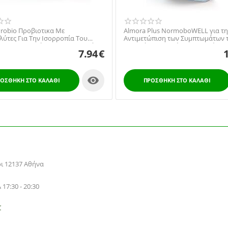
Probio Προβιοτικα Με
Almora Plus NormoboWELL για τ
ύτες Για Την Ισορροπία Του
Αντιμετώπιση των Συμπτωμάτων 
τερικου Συστήματος Για Παιδιά
Συνδρόμου Ευερέθιστου Εντέρου,
7.94
€
ικες 10 Φακελιδια

ΟΣΘΉΚΗ ΣΤΟ ΚΑΛΆΘΙ
ΠΡΟΣΘΉΚΗ ΣΤΟ ΚΑΛΆΘΙ
ρι 12137 Αθήνα
 17:30 - 20:30
r