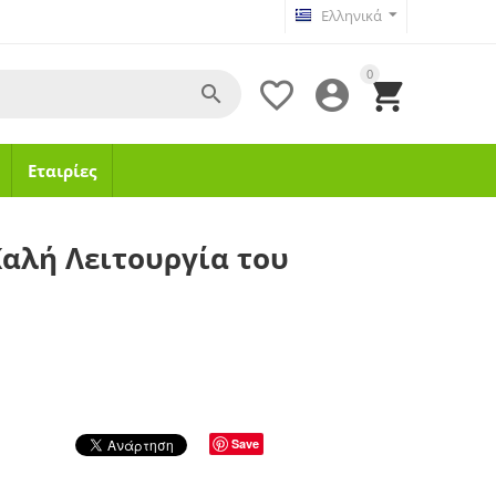
Ελληνικά
0




Εταιρίες
Καλή Λειτουργία του
Save