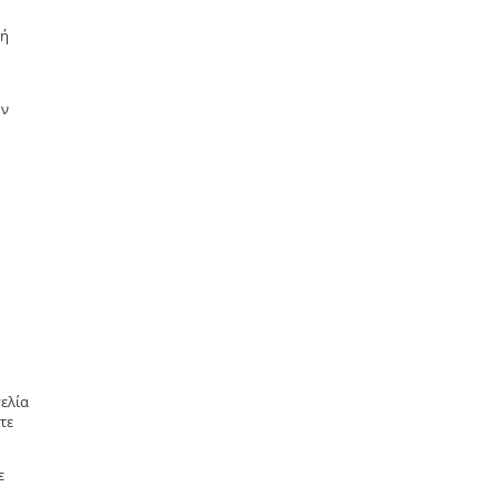
μή
ην
ελία
τε
ε