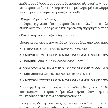
Διαθέτουμε όλους τους δυνατούς τρόπους πληρωμής. Μπορεί
μέσω τραπεζικής κατάθεσης αλλά και με πληρωμή στο Φαρμα
γίνεται μόνο με κάρτα ή τραπεζική κατάθεση.
- Πληρωμή μέσω κάρτας
Η πληρωμή γίνεται μέσω της τράπεζας Πειραιώς, όπου ο πελ
συναλλαγή του με ασφάλεια και την σωστή τήρηση των προ
- Κατάθεση σε τραπεζικό λογαριασμό
Μπορείτε να κάνετε την κατάθεση σας σε έναν από τους πα
ΠΕΙΡΑΙΩΣ:
GR3701720460005046076597730
ΔΙΚΑΙΟΥΧΟΙ: ΣΥΣΤΕΓΑΣΜΕΝΑ ΦΑΡΜΑΚΕΙΑ ΑΣΗΜΑΚΟΠΟΥ
ΕΘΝΙΚΗ:
GR8401101640000016400145674
ΔΙΚΑΙΟΥΧΟΙ: ΣΥΣΤΕΓΑΣΜΕΝΑ ΦΑΡΜΑΚΕΙΑ ΑΣΗΜΑΚΟΠΟΥ
EUROBANK:
GR5702600090000810201626394
ΔΙΚΑΙΟΥΧΟΙ: ΣΥΣΤΕΓΑΣΜΕΝΑ ΦΑΡΜΑΚΕΙΑ ΑΣΗΜΑΚΟΠΟΥ
Προσοχή:
Στην περίπτωση που η κατάθεση δεν γίνει εντός 
σας ακυρώνεται. Παρακαλούμε πολύ στην αιτιολογία της κατ
την κατάθεση στο info@pharmacy4cure.gr
Τα τυχόν έξοδα της συναλλαγής δεν αφορούν δικές μας χρεώ
επιπλέον χρεώσεις καταθέστε το χρηματικό ποσό απ’ ευθείας 