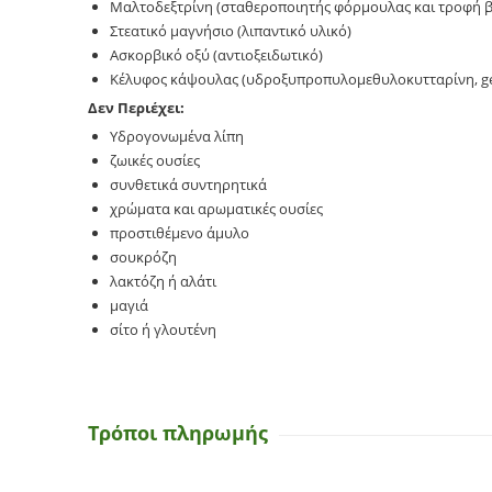
Μαλτοδεξτρίνη (σταθεροποιητής φόρμουλας και τροφή 
Στεατικό μαγνήσιο (λιπαντικό υλικό)
Ασκορβικό οξύ (αντιοξειδωτικό)
Κέλυφος κάψουλας (υδροξυπροπυλομεθυλοκυτταρίνη, ge
Δεν Περιέχει:
Υδρογονωμένα λίπη
ζωικές ουσίες
συνθετικά συντηρητικά
χρώματα και αρωματικές ουσίες
προστιθέμενο άμυλο
σουκρόζη
λακτόζη ή αλάτι
μαγιά
σίτο ή γλουτένη
Τρόποι πληρωμής