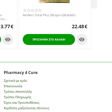
Quest Ech
ην
Mollers Total Plus 28caps+28tablets
Zinc Συμπ
του
20 Αναβρά
 30tabs
13.77
€
22.48
€


ΠΡΟ
ΠΡΟΣΘΉΚΗ ΣΤΟ ΚΑΛΆΘΙ
Pharmacy 4 Cure
Σχετικά με εμάς
Επικοινωνία
Τρόποι Αποστολής
Τρόποι Πληρωμής
Όροι και Προϋποθέσεις
Κερδίστε μαζεύοντας πόντους