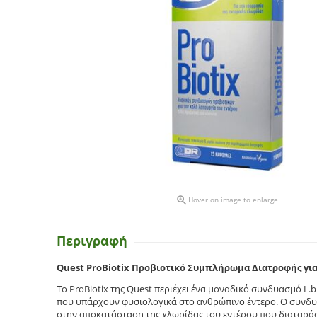

Hover on image to enlarge
Περιγραφή
Quest ProBiotix Προβιοτικό Συμπλήρωμα Διατροφής για
Το ProBiotix της Quest περιέχει ένα μοναδικό συνδυασμό L.bu
που υπάρχουν φυσιολογικά στο ανθρώπινο έντερο. Ο συνδυασ
στην αποκατάσταση της χλωρίδας του εντέρου που διαταράσσ