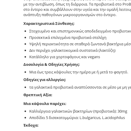
με την αντιβίωση, όπως τη διάρροια. Τα προβιοτικά στο Pr
στο έντερο και συμβάλλουν στην υγεία και την ομαλή λειτο
ανάπτυξη παθογόνων μικροοργανισμών στο έντερο.
Χαρακτηριστικά Σύνθεσης:
Στοχευμένο και επιστημονικώς αποδεδειγμένο προβιοτ
Προσεκτικά επιλεγμένα προβιοτικά στελέχη
Υψηλή περιεκτικότητα σε σταθερά ζωντανά βακτήρια μέ
Δεν περιέχει γαλακτοκομικά συστατικά (λακτόζη)
Κατάλληλο για χορτοφάγους και vegans
Δοσολογία & Οδηγίες Χρήσης:
Μια έως τρεις κάψουλες την ημέρα με ή μετά το φαγητό.
Οδηγίες για αλλεργίες:
τα γαλακτικά προβιοτικά αναπτύσσονται σε μέσο με μη γ
Θρεπτική Αξία:
Μια κάψουλα παρέχει:
Καλλιέργεια γαλακτικών βακτηρίων (προβιοτικά): 30mg
Αποδίδει 5 δισεκατομμύρια: L.bulgaricus, L.acidophilus
Έκδοχα: