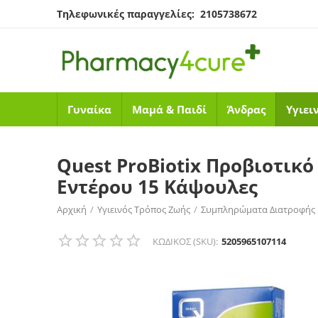
Τηλεφωνικές παραγγελίες: 2105738672
Γυναίκα
Μαμά & Παιδί
Άνδρας
Υγιει
Quest ProBiotix Προβιοτικ
Εντέρου 15 Κάψουλες
Αρχική
/
Υγιεινός Τρόπος Ζωής
/
Συμπληρώματα Διατροφής
Quest ProBiotix Προβιοτικό Συμπλήρωμα Διατροφής για την
ΚΩΔΙΚΟΣ (SKU):
5205965107114