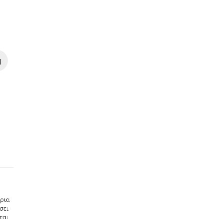
ήρια
σει
ται