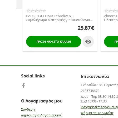
BAUSCH & LOMB Cebrolux NF
Almora 
Συμπλήρωμα Διατροφής για Φυσιολογική
Ηλεκτρολ
Όραση, 30 φακελλίσκοι
Γαστρεν
25.87
€
Και Ενήλ

ΠΡΟΣΘΉΚΗ ΣΤΟ ΚΑΛΆΘΙ
ΠΡ
Social links
Επικοινωνία
Πελοπίδα 185, Περιστέ
2105738672
Δευτ - Παρ 08:30-14:30 &
Ο Λογαριασμός μου
Σαβ 10:00 - 14:30
info@pharmacy4cure.g
Σύνδεση
Φόρμα επικοινωνίας
Δημιουργία Λογαριασμού