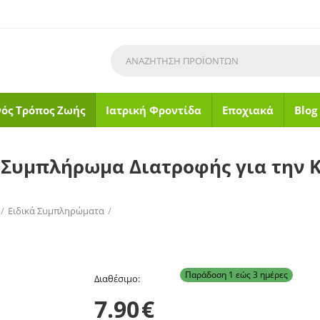
νός Τρόπος Ζωής
Ιατρική Φροντίδα
Εποχιακά
Blog
ό Συμπλήρωμα Διατροφής για την 
/
Ειδικά Συμπληρώματα
/
 Καλή Λειτουργία του Εντέρου 15 Κάψουλες
Παράδοση 1 εώς 3 ημέρες
Διαθέσιμο:
7.90
€