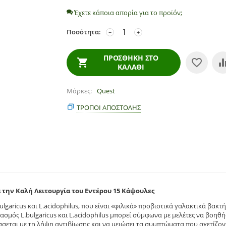
Έχετε κάποια απορία για το προϊόν;
Ποσότητα:
−
+
ΠΡΟΣΘΉΚΗ ΣΤΟ
ΚΑΛΆΘΙ
Μάρκες
Quest
ΤΡΌΠΟΙ ΑΠΟΣΤΟΛΉΣ
 την Καλή Λειτουργία του Εντέρου 15 Κάψουλες
lgaricus και L.acidophilus, που είναι «φιλικά» προβιοτικά γαλακτικά βακτ
μός L.bulgaricus και L.acidophilus μπορεί σύμφωνα με μελέτες να βοηθή
εται με τη λήψη αντιβίωσης και να μειώσει τα συμπτώματα που σχετίζον