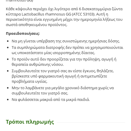
Κάθε κάψουλα περιέχει όχι λιγότερο από 6 δισεκατομμύρια ζώντα
κύτταρα Lactobacillus rhamnosus GG (ATCC 53103). Αυτή η
περιεκτικότητα είναι εγγυημένη μέχρι την ημερομηνία λήξεως του
σωστά αποθηκευμένου προϊόντος.
Προειδοποιήσεις:
Να μη γίνεται υπέρβαση της συνιστώμενης ημερήσιας δόσης.
Τα συμπληρώματα διατροφής δεν πρέπει να χρησιμοποιούνται
ως υποκατάστατο μίας ισορροπημένης δίαιτας.
Το προϊόν αυτό δεν προορίζεται για την πρόληψη, αγωγή ή
θεραπεία ανθρώπινης νόσου.
Συμβουλευτείτε τον γιατρό σας αν είστε έγκυος, θηλάζετε,
βρίσκεστε υπό φαρμακευτική αγωγή ή αντιμετωπίζετε
προβλήματα υγείας.
Μην το λαμβάνετε για μεγάλο χρονικό διάστημα χωρίς να
συμβουλευτείτε τον γιατρό σας.
Να φυλάσσεται μακριά από τα μικρά παιδιά.
Τρόποι πληρωμής