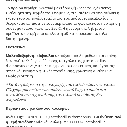
Το προϊόν περιέχει ζωντανά βακτήρια ζύμωσης του γάλακτος,
ευαίσθητα στη θερμότητα. Επομένως, συνιστάται να αποφεύγετε η
έκθεσή του σε πηγές θερμότητας ή σε απότομες μεταβολές της
θερμοκρασίας. Διατηρείται μακριά από το φως και κατά προτίμηση
σε θερμοκρασία κάτω των 25ο C. Η ημερομηνία λήξης του
προϊόντος αναφέρεται σε κλειστή άθικτη συσκευασία, καλά
διατηρημένη.
Συστατικά
Μαλτοδεξτρίνη, κάψουλα:
υδροξυπροπυλο-μεθυλο-κυτταρίνη,
ζωντανή καλλιέργεια ζύμωσης του γάλακτος [Lactobacillus
rhamnosus GG* (ATCC 53103)], αντι-συσσωματικός παράγοντας:
στεατικό μαγνήσιο φυτικής προέλευσης, χρωστική ουσία: Ε171.
Χωρίς γλουτένη.
* Κατά τη διάρκεια της παραγωγής του Lactobacillus rhamnosus
GG, χρησιμοποιείται ένα παράγωγο καζεϊνης, το οποίο στα
αποτελέσματα της ανάλυσης του τελικού προϊόντος, δεν
ανιχνεύεται.
Περιεκτικότητα ζώντων κυττάρων
Ανά 100gr:
2 X 1012 CFU (Lactobacillus rhamnosus GG)
Σύνθεση ανά
ημερήσια δόση:
Μία κάψουλα (6 x 109 CFU) (Lactobacillus
rhamnosus GG)