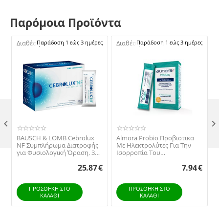
Παρόμοια Προϊόντα
Διαθέσιμο:
Παράδοση 1 εώς 3 ημέρες
Διαθέσιμο:
Παράδοση 1 εώς 3 ημέρες

BAUSCH & LOMB Cebrolux
Almora Probio Προβιοτικα
NF Συμπλήρωμα Διατροφής
Με Ηλεκτρολύτες Για Την
για Φυσιολογική Όραση, 30
Ισορροπία Του
φακελλίσκοι
Γαστρεντερικου Συστήματος
25.87
€
7.94
€
Για Παιδιά Και Ενήλικες 10
Φακελιδια
ΠΡΟΣΘΉΚΗ ΣΤΟ
ΠΡΟΣΘΉΚΗ ΣΤΟ
ΚΑΛΆΘΙ
ΚΑΛΆΘΙ