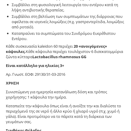
Συμβάλλει στη φυσιολογική λειτουργία του εντέρου κατά τη
λήψη αντιβιοτικής θεραπείας.
Συμβάλλει στη βελτίωση των συμπτωμάτων της διάρροιας που
οφείλεται σε ιογενείς λοιμώξεις (π.χ. γαστρεντερίτιδα, λοιμώξεις
από ροταϊό).
Καταπραΰνει τα συμπτώματα του Συνδρόμου Ευερέθιστου
Εντέρου.
Κάθε συσκευασία kaleidon 60 περιέχει
20 «ανοιγόμενες»
κάψουλες.
Κάθε κάψουλα περιέχει τουλάχιστον 6 δισεκατομμύρια
ζώντα κύτταρα
Lactobacillus rhamnosus GG
Είναι κατάλληλο για ηλικίες 3+
Αρ. Γνωστ. ΕΟΦ: 29130/31-03-2016
ΧΡΗΣΗ
Συνιστώμενη για ημερησία κατανάλωση δόση και τρόπος
χορήγησης: 1 κάψουλα την ημέρα.
Καταπιείτε την κάψουλα όπως είναι ή ανοίξτε την και διαλύστε το
περιεχόμενό της σε νερό ή άλλο κρύο ή χλιαρό υγρό (π.χ. χυμό ή
γάλα). Είναι προτιμότερο να το πάρετε κατά τη διάρκεια των
γευμάτων σας.
Συνθήκες Φύλαξης