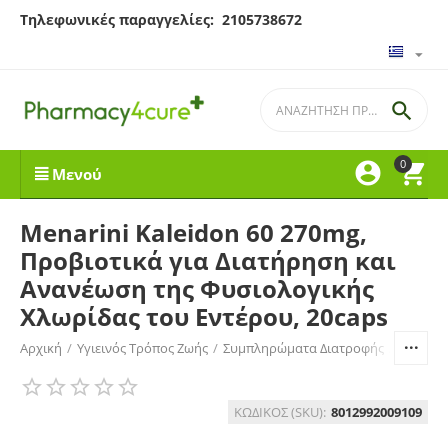
Τηλεφωνικές παραγγελίες: 2105738672

0


Μενού
Menarini Kaleidon 60 270mg,
Προβιοτικά για Διατήρηση και
Ανανέωση της Φυσιολογικής
Χλωρίδας του Εντέρου, 20caps
Αρχική
/
Υγιεινός Τρόπος Ζωής
/
Συμπληρώματα Διατροφής
/
Ειδικά
ΚΩΔΙΚΟΣ (SKU):
8012992009109