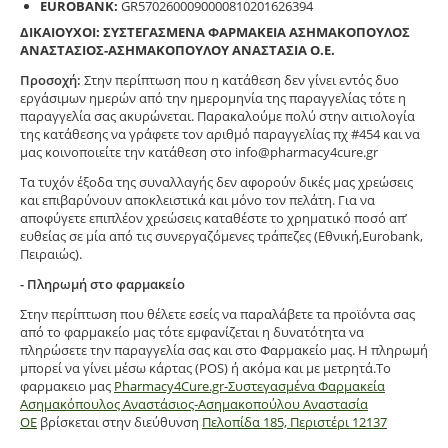
EUROBANK:
GR5702600090000810201626394
ΔΙΚΑΙΟΥΧΟΙ: ΣΥΣΤΕΓΑΣΜΕΝΑ ΦΑΡΜΑΚΕΙΑ ΑΣΗΜΑΚΟΠΟΥΛΟΣ
ΑΝΑΣΤΑΣΙΟΣ-ΑΣΗΜΑΚΟΠΟΥΛΟΥ ΑΝΑΣΤΑΣΙΑ Ο.Ε.
Προσοχή:
Στην περίπτωση που η κατάθεση δεν γίνει εντός δυο
εργάσιμων ημερών από την ημερομηνία της παραγγελίας τότε η
παραγγελία σας ακυρώνεται. Παρακαλούμε πολύ στην αιτιολογία
της κατάθεσης να γράφετε τον αριθμό παραγγελίας πχ #454 και να
μας κοινοποιείτε την κατάθεση στο info@pharmacy4cure.gr
Τα τυχόν έξοδα της συναλλαγής δεν αφορούν δικές μας χρεώσεις
και επιβαρύνουν αποκλειστικά και μόνο τον πελάτη. Για να
αποφύγετε επιπλέον χρεώσεις καταθέστε το χρηματικό ποσό απ’
ευθείας σε μία από τις συνεργαζόμενες τράπεζες (Εθνική,Eurobank,
Πειραιώς).
- Πληρωμή στο φαρμακείο
Στην περίπτωση που θέλετε εσείς να παραλάβετε τα προϊόντα σας
από το φαρμακείο μας τότε εμφανίζεται η δυνατότητα να
πληρώσετε την παραγγελία σας και στο Φαρμακείο μας. Η πληρωμή
μπορεί να γίνει μέσω κάρτας (POS) ή ακόμα και με μετρητά.Το
φαρμακειο μας
Pharmacy4Cure.gr-Συστεγασμένα Φαρμακεία
Ασημακόπουλος Αναστάσιος-Ασημακοπούλου Αναστασία
ΟΕ
βρίσκεται στην διεύθυνση
Πελοπίδα 185, Περιστέρι 12137