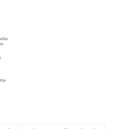
ελία
τε
ε
 την