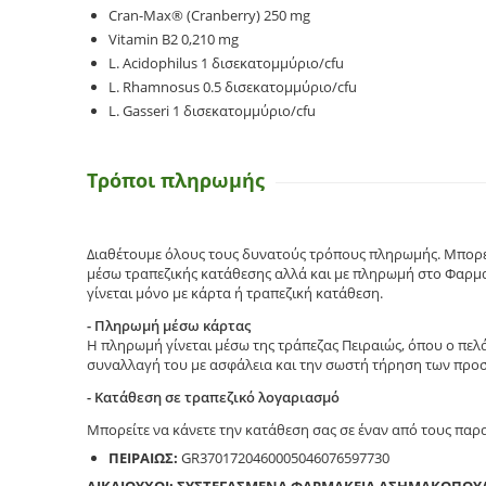
Cran-Max® (Cranberry) 250 mg
Vitamin B2 0,210 mg
L. Acidophilus 1 δισεκατομμύριο/cfu
L. Rhamnosus 0.5 δισεκατομμύριο/cfu
L. Gasseri 1 δισεκατομμύριο/cfu
Τρόποι πληρωμής
Διαθέτουμε όλους τους δυνατούς τρόπους πληρωμής. Μπορεί
μέσω τραπεζικής κατάθεσης αλλά και με πληρωμή στο Φαρμα
γίνεται μόνο με κάρτα ή τραπεζική κατάθεση.
- Πληρωμή μέσω κάρτας
Η πληρωμή γίνεται μέσω της τράπεζας Πειραιώς, όπου ο πελ
συναλλαγή του με ασφάλεια και την σωστή τήρηση των προ
- Κατάθεση σε τραπεζικό λογαριασμό
Μπορείτε να κάνετε την κατάθεση σας σε έναν από τους πα
ΠΕΙΡΑΙΩΣ:
GR3701720460005046076597730