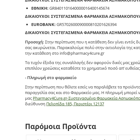
ΔΙΚΑΙΟΥΧΟΙ: ΣΥΣΤΕΓΑΣΜΕΝΑ ΦΑΡΜΑΚΕΙΑ ΑΣΗΜΑΚΟΠΟΥ
ΕΘΝΙΚΗ:
GR8401101640000016400145674
ΔΙΚΑΙΟΥΧΟΙ: ΣΥΣΤΕΓΑΣΜΕΝΑ ΦΑΡΜΑΚΕΙΑ ΑΣΗΜΑΚΟΠΟΥ
EUROBANK:
GR5702600090000810201626394
ΔΙΚΑΙΟΥΧΟΙ: ΣΥΣΤΕΓΑΣΜΕΝΑ ΦΑΡΜΑΚΕΙΑ ΑΣΗΜΑΚΟΠΟΥ
Προσοχή:
Στην περίπτωση που η κατάθεση δεν γίνει εντός 
σας ακυρώνεται. Παρακαλούμε πολύ στην αιτιολογία της κατ
την κατάθεση στο info@pharmacy4cure.gr
Τα τυχόν έξοδα της συναλλαγής δεν αφορούν δικές μας χρεώ
επιπλέον χρεώσεις καταθέστε το χρηματικό ποσό απ’ ευθείας 
- Πληρωμή στο φαρμακείο
Στην περίπτωση που θέλετε εσείς να παραλάβετε τα προϊόντ
παραγγελία σας και στο Φαρμακείο μας. Η πληρωμή μπορεί ν
μας
Pharmacy4Cure.gr-Συστεγασμένα Φαρμακεία Ασημακόπ
διεύθυνση
Πελοπίδα 185, Περιστέρι 12137
Παρόμοια Προϊόντα