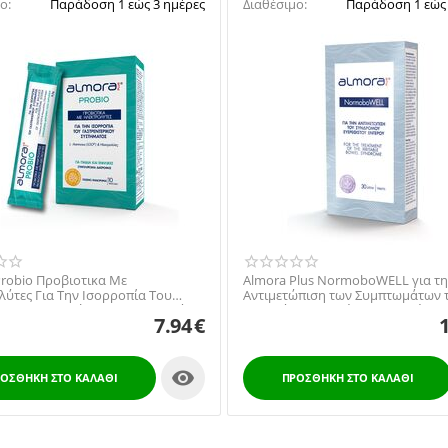
ο:
Παράδοση 1 εώς 3 ημέρες
Διαθέσιμο:
Παράδοση 1 εώς 
Probio Προβιοτικα Με
Almora Plus NormoboWELL για τ
ύτες Για Την Ισορροπία Του
Αντιμετώπιση των Συμπτωμάτων 
τερικου Συστήματος Για Παιδιά
Συνδρόμου Ευερέθιστου Εντέρου,
7.94
€
ικες 10 Φακελιδια

ΟΣΘΉΚΗ ΣΤΟ ΚΑΛΆΘΙ
ΠΡΟΣΘΉΚΗ ΣΤΟ ΚΑΛΆΘΙ