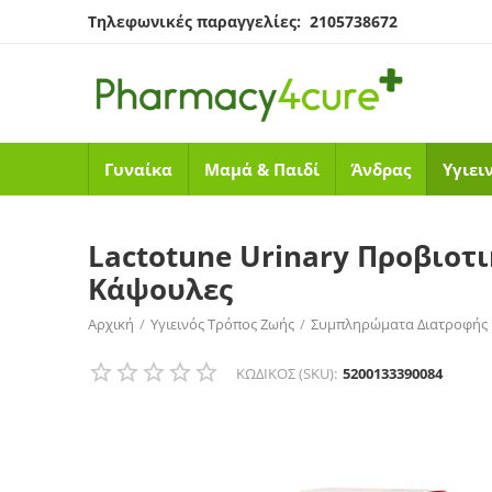
Τηλεφωνικές παραγγελίες: 2105738672
Γυναίκα
Μαμά & Παιδί
Άνδρας
Υγιει
Lactotune Urinary Προβιοτ
Κάψουλες
Αρχική
/
Υγιεινός Τρόπος Ζωής
/
Συμπληρώματα Διατροφής
Lactotune Urinary Προβιοτικό Συμπλήρωμα Διατροφής για 
ΚΩΔΙΚΟΣ (SKU):
5200133390084