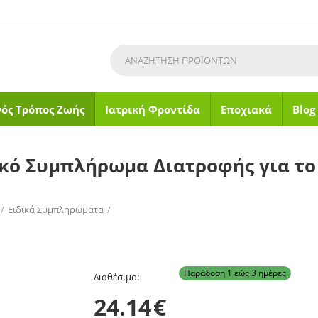
νός Τρόπος Ζωής
Ιατρική Φροντίδα
Εποχιακά
Blog
ικό Συμπλήρωμα Διατροφής για τ
/
Ειδικά Συμπληρώματα
/
το Ουροποιητικό Σύστημα 30 Κάψουλες
Παράδοση 1 εώς 3 ημέρες
Διαθέσιμο:
24.14
€