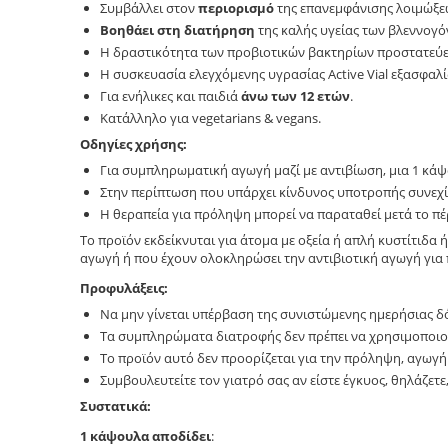
Συμβάλλει στον
περιορισμό
της επανεμφάνισης λοιμώξε
Βοηθάει στη διατήρηση
της καλής υγείας των βλεννογό
Η δραστικότητα των προβιοτικών βακτηρίων προστατεύε
Η συσκευασία ελεγχόμενης υγρασίας Active Vial εξασφαλ
Για ενήλικες και παιδιά
άνω των 12 ετών
.
Κατάλληλο για vegetarians & vegans.
Οδηγίες χρήσης:
Για συμπληρωματική αγωγή μαζί με αντιβίωση, μια 1 κά
Στην περίπτωση που υπάρχει κίνδυνος υποτροπής συνεχίζ
Η θεραπεία για πρόληψη μπορεί να παραταθεί μετά το π
To προϊόν εκδείκνυται για άτομα με οξεία ή απλή κυστίτιδα
αγωγή ή που έχουν ολοκληρώσει την αντιβιοτική αγωγή γι
Προφυλάξεις:
Να μην γίνεται υπέρβαση της συνιστώμενης ημερήσιας δ
Τα συμπληρώματα διατροφής δεν πρέπει να χρησιμοποιο
Το προϊόν αυτό δεν προορίζεται για την πρόληψη, αγωγ
Συμβουλευτείτε τον γιατρό σας αν είστε έγκυος, θηλάζετ
Συστατικά:
1 κάψουλα αποδίδει
: