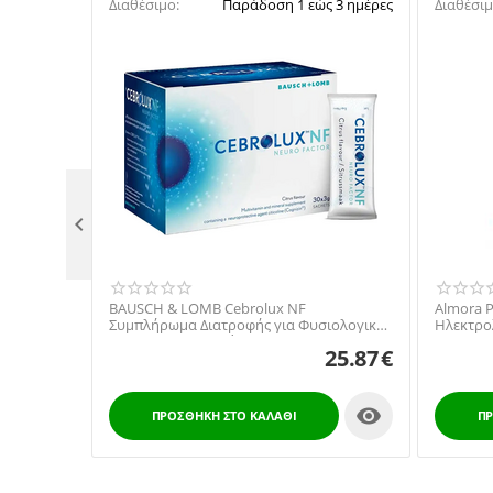
Διαθέσιμο:
Παράδοση 1 εώς 3 ημέρες
Διαθέσιμ

BAUSCH & LOMB Cebrolux NF
Almora 
Συμπλήρωμα Διατροφής για Φυσιολογική
Ηλεκτρολ
Όραση, 30 φακελλίσκοι
Γαστρεν
25.87
€
Και Ενήλ

ΠΡΟΣΘΉΚΗ ΣΤΟ ΚΑΛΆΘΙ
ΠΡ