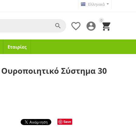
Ελληνικά
0




Εταιρίες
ο Ουροποιητικό Σύστημα 30
Save