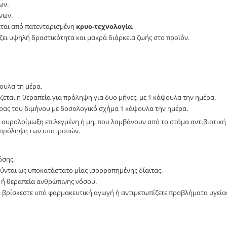
ων.
νων.
ται από πατενταρισμένη
κρυο-τεχνολογία
.
ίζει υψηλή δραστικότητα και μακρά διάρκεια ζωής στο προϊόν.
ψουλα τη μέρα.
εται η θεραπεία για πρόληψη για δυο μήνες, με 1 κάψουλα την ημέρα.
έρας του διμήνου με δοσολογικό σχήμα 1 κάψουλα την ημέρα.
 ή ουρολοίμωξη επιλεγμένη ή μη, που λαμβάνουν από το στόμα αντιβιοτική
α πρόληψη των υποτροπών.
όσης.
ύνται ως υποκατάστατο μίας ισορροπημένης δίαιτας.
ή ή θεραπεία ανθρώπινης νόσου.
ε, βρίσκεστε υπό φαρμακευτική αγωγή ή αντιμετωπίζετε προβλήματα υγεία