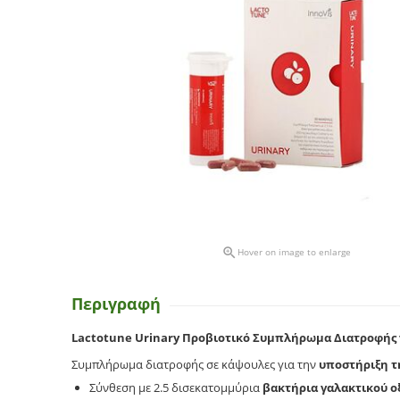

Hover on image to enlarge
Περιγραφή
Lactotune Urinary Προβιοτικό Συμπλήρωμα Διατροφής 
Συμπλήρωμα διατροφής σε κάψουλες για την
υποστήριξη τ
Σύνθεση με 2.5 δισεκατομμύρια
βακτήρια γαλακτικού ο