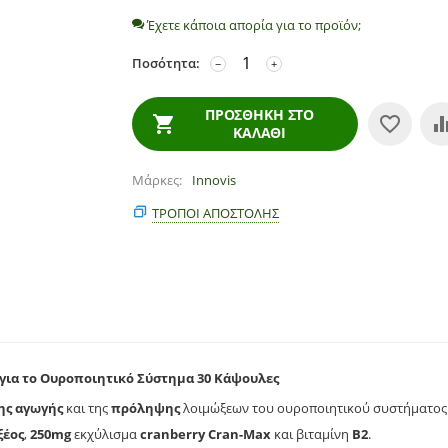
Έχετε κάποια απορία για το προϊόν;
Ποσότητα:
−
+
ΠΡΟΣΘΉΚΗ ΣΤΟ
ΚΑΛΆΘΙ
Μάρκες
Innovis
ΤΡΌΠΟΙ ΑΠΟΣΤΟΛΉΣ
για το Ουροποιητικό Σύστημα 30 Κάψουλες
ης αγωγής
και της
πρόληψης
λοιμώξεων του ουροποιητικού συστήματος
ξέος
,
250mg
εκχύλισμα
cranberry Cran-Max
και βιταμίνη
Β2
.