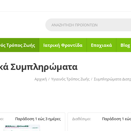
νός Τρόπος Ζωής
Ιατρική Φροντίδα
Εποχιακά
Blog
ικά Συμπληρώματα
Αρχική
/
Υγιεινός Τρόπος Ζωής
/
Συμπληρώματα Διατ
μο:
Παράδοση 1 εώς 3 ημέρες
Διαθέσιμο:
Παράδοση 1 εώς