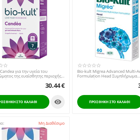
 Candea για την υγεία του
Bio-kult Migrea Advanced Multi-A
ώματος της ευαίσθητης περιοχής
Formulation Head Συμπλήρωμα
εντέρου...
Διατροφής Προβιοτική ...
30.44
€

ΡΟΣΘΉΚΗ ΣΤΟ ΚΑΛΆΘΙ
ΠΡΟΣΘΉΚΗ ΣΤΟ ΚΑΛΆΘΙ
μο:
Μη Διαθέσιμο