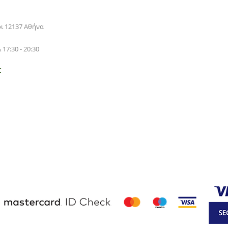
ρι 12137 Αθήνα
 17:30 - 20:30
r