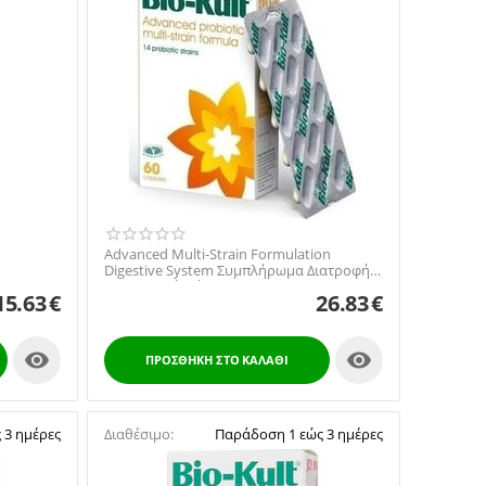
Advanced Multi-Strain Formulation
Digestive System Συμπλήρωμα Διατροφής
.
Προβιοτική Φόρμ...
15.63
€
26.83
€


ΠΡΟΣΘΉΚΗ ΣΤΟ ΚΑΛΆΘΙ
 3 ημέρες
Διαθέσιμο:
Παράδοση 1 εώς 3 ημέρες