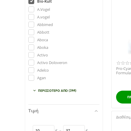
Bio-Kult
A.Vogel
A.vogel
Abbimed
Abbott
Aboca
Aboka
Activo
Activo Doloveron
Pro-Cya
Adelco
Formula
Διατροφή
Agan
Agetis
(244)
ΠΕΡΙΣΣΌΤΕΡΟ ΑΠΌ

Akmed
Π
Almora
Altion
Τιμή
AM Health
Διαθέσι
Amhes
€
–
€
Anelixis