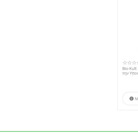
Bio Axes
BioAxess
Biobran
Biocodex
Biokap
BioNat
Bioplus
Bios Line
Bio-Kult
Bioser
την Υπο
τη Διάρκε
Bioton
Blue Iron
BODERM
Μ

Brand: E[Aboca]
Brand: E[PharmaQ]
BUONA
Camoil Johnz
CELL FOOD