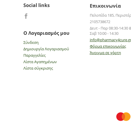
Centrum
Social links
Επικοινωνία
Charak
Πελοπίδα 185, Περιστέ
Chewy Vites
2105738672
Coloplast
Δευτ - Παρ 08:30-14:30 &
Ο Λογαριασμός μου
Σαβ 10:00 - 14:30
Cosval
info@pharmacy4cure.g
Cross Pharmaceuticals
Σύνδεση
Φόρμα επικοινωνίας
Δημιουργία Λογαριασμού
CUBE
Άνοιγμα σε χάρτη
Παραγγελίες
Cystiphane
Λίστα Αγαπημένων
Delictase
Λίστα σύγκρισης
Delta Pharma
DEMO
Dermageria
Dlux
DOCTOR'S FORMULAS
Doctor's Formulas
Dr.Tolonen's
DUCRAY