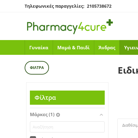
Τηλεφωνικές παραγγελίες: 2105738672
Γυναίκα
Μαμά & Παιδί
Άνδρας
Υγιει
Ειδ
ΦΊΛΤΡΑ
Φίλτρα
Μάρκες (1)
Διαθέσι