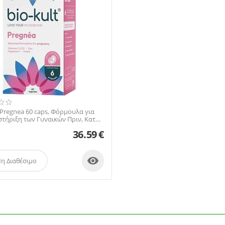
 Pregnea 60 caps, Φόρμουλα για
στήριξη των Γυναικών Πριν, Κατά
...
36.59
€

η Διαθέσιμο