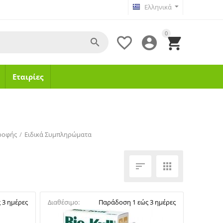
Ελληνικά
0




Εταιρίες
ροφής
/
Ειδικά Συμπληρώματα


 3 ημέρες
Διαθέσιμο:
Παράδοση 1 εώς 3 ημέρες