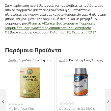
Στην περίπτωση που θέλετε εσείς να παραλάβετε τα προϊόντα σας
από το φαρμακείο μας τότε εμφανίζεται η δυνατότητα να
πληρώσετε την παραγγελία σας και στο Φαρμακείο μας. Η πληρωμή
μπορεί να γίνει μέσω κάρτας (POS) ή ακόμα και με μετρητά.Το
φαρμακειο μας
Pharmacy4Cure.gr-Συστεγασμένα Φαρμακεία
Ασημακόπουλος Αναστάσιος-Ασημακοπούλου Αναστασία
ΟΕ
βρίσκεται στην διεύθυνση
Πελοπίδα 185, Περιστέρι 12137
Παρόμοια Προϊόντα
Διαθέσιμο:
Παράδοση 1 εώς 3 ημέρες
Διαθέσιμο:
Παράδοση 1 εώς 3 ημέρες

Mollers Total Plus
Quest Vitamin D3 2500iu