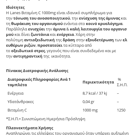
Ιδιότητες
Η Lanes Βιταμίνη C 1000mg είναι ιδανικό συμπλήρωμα για
την
τόνωση
του
ανοσοποιητικού
, την
ενίσχυση
της
άμυνας
και
τη
θωράκιση του
οργανισμού
ενάντια στο
κοινό
κρυολόγημα
.
Παράλληλα
ενισχύει
την
άμυνα
&
καλή
λειτουργία
του
οργανισ
μού
και δίνει
ζωντάνια
και
ενέργεια
. Χάρη στην
πολύτιμη
αντιοξειδωτική
της
δράση
στην
εξουδετέρωση
των
ελ
ευθέρων
ριζών
,
προστατεύει
τα κύτταρα από
το
οξειδωτικό
στρες
, γεγονός που είναι συνδεδεμένο και με
την
αντιγηραντική
της ικανότητα.
Πίνακας Διατροφικής Ανάλυσης
Διατροφικές Πληροφορίες Ανά 1
%
Περιεκτικότητα
ταμπλέτα
Σ.Η.Π.
Ενέργεια
8,7 kcal / 37 kj
–
Υδατάνθρακες
0,04 gr
–
Βιταμίνη C
1000 mg
1250
*Σ.Η.Π.= Συνιστώμενη Ημερήσια Πρόσληψη
Πλεονεκτήματα Χρήσης
Αναπληρώνει τις ελλείψεις του οργανισμού όταν υπάρχει αυξημένη