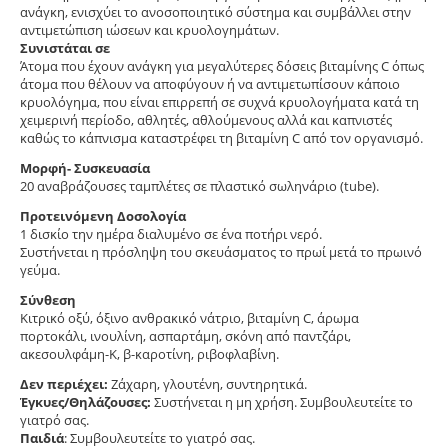
ανάγκη, ενισχύει το ανοσοποιητικό σύστημα και συμβάλλει στην
αντιμετώπιση ιώσεων και κρυολογημάτων.
Συνιστάται σε
Άτομα που έχουν ανάγκη για μεγαλύτερες δόσεις βιταμίνης C όπως
άτομα που θέλουν να αποφύγουν ή να αντιμετωπίσουν κάποιο
κρυολόγημα, που είναι επιρρεπή σε συχνά κρυολογήματα κατά τη
χειμερινή περίοδο, αθλητές, αθλούμενους αλλά και καπνιστές
καθώς το κάπνισμα καταστρέφει τη βιταμίνη C από τον οργανισμό.
Μορφή- Συσκευασία
20 αναβράζουσες ταμπλέτες σε πλαστικό σωληνάριο (tube).
Προτεινόμενη Δοσολογία
1 δισκίο την ημέρα διαλυμένο σε ένα ποτήρι νερό.
Συστήνεται η πρόσληψη του σκευάσματος το πρωί μετά το πρωινό
γεύμα.
Σύνθεση
Κιτρικό οξύ, όξινο ανθρακικό νάτριο, βιταμίνη C, άρωμα
πορτοκάλι, ινουλίνη, ασπαρτάμη, σκόνη από παντζάρι,
ακεσουλφάμη-Κ, β-καροτίνη, ριβοφλαβίνη.
Δεν περιέχει:
Ζάχαρη, γλουτένη, συντηρητικά.
Έγκυες/Θηλάζουσες:
Συστήνεται η μη χρήση. Συμβουλευτείτε το
γιατρό σας.
Παιδιά
: Συμβουλευτείτε το γιατρό σας.