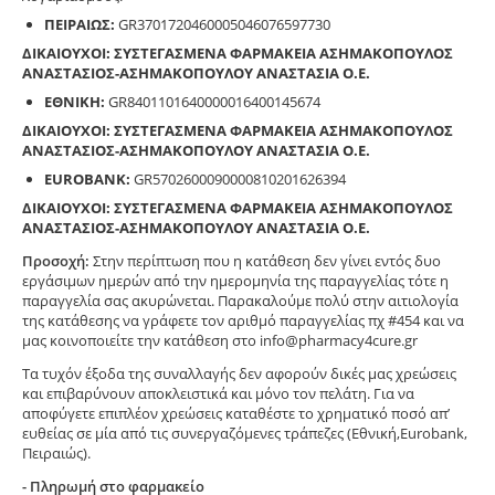
ΠΕΙΡΑΙΩΣ:
GR3701720460005046076597730
ΔΙΚΑΙΟΥΧΟΙ: ΣΥΣΤΕΓΑΣΜΕΝΑ ΦΑΡΜΑΚΕΙΑ ΑΣΗΜΑΚΟΠΟΥΛΟΣ
ΑΝΑΣΤΑΣΙΟΣ-ΑΣΗΜΑΚΟΠΟΥΛΟΥ ΑΝΑΣΤΑΣΙΑ Ο.Ε.
ΕΘΝΙΚΗ:
GR8401101640000016400145674
ΔΙΚΑΙΟΥΧΟΙ: ΣΥΣΤΕΓΑΣΜΕΝΑ ΦΑΡΜΑΚΕΙΑ ΑΣΗΜΑΚΟΠΟΥΛΟΣ
ΑΝΑΣΤΑΣΙΟΣ-ΑΣΗΜΑΚΟΠΟΥΛΟΥ ΑΝΑΣΤΑΣΙΑ Ο.Ε.
EUROBANK:
GR5702600090000810201626394
ΔΙΚΑΙΟΥΧΟΙ: ΣΥΣΤΕΓΑΣΜΕΝΑ ΦΑΡΜΑΚΕΙΑ ΑΣΗΜΑΚΟΠΟΥΛΟΣ
ΑΝΑΣΤΑΣΙΟΣ-ΑΣΗΜΑΚΟΠΟΥΛΟΥ ΑΝΑΣΤΑΣΙΑ Ο.Ε.
Προσοχή:
Στην περίπτωση που η κατάθεση δεν γίνει εντός δυο
εργάσιμων ημερών από την ημερομηνία της παραγγελίας τότε η
παραγγελία σας ακυρώνεται. Παρακαλούμε πολύ στην αιτιολογία
της κατάθεσης να γράφετε τον αριθμό παραγγελίας πχ #454 και να
μας κοινοποιείτε την κατάθεση στο info@pharmacy4cure.gr
Τα τυχόν έξοδα της συναλλαγής δεν αφορούν δικές μας χρεώσεις
και επιβαρύνουν αποκλειστικά και μόνο τον πελάτη. Για να
αποφύγετε επιπλέον χρεώσεις καταθέστε το χρηματικό ποσό απ’
ευθείας σε μία από τις συνεργαζόμενες τράπεζες (Εθνική,Eurobank,
Πειραιώς).
- Πληρωμή στο φαρμακείο