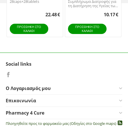
28caps+28tablets
Συμπλήρωμα Διατροφής για
τη Διατήρηση της Υγείας των
Οστών, των Δοντιών και των
22.48
€
10.17
€
Μυών, 60tabs
ΠΡΟΣΘΉΚΗ ΣΤΟ
ΠΡΟΣΘΉΚΗ ΣΤΟ
ΚΑΛΆΘΙ
ΚΑΛΆΘΙ
Social links
Ο Λογαριασμός μου
Επικοινωνία
Pharmacy 4 Cure
Πλοηγηθείτε προς το φαρμακείο μας (Οδηγίες στο Google maps)