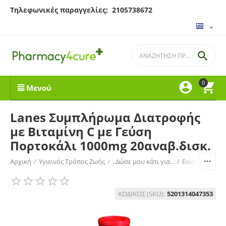
Τηλεφωνικές παραγγελίες: 2105738672

0


Μενού
Lanes Συμπλήρωμα Διατροφής
με Βιταμίνη C με Γεύση
Πορτοκάλι 1000mg 20αναβ.δισκ.
Αρχική
/
Υγιεινός Τρόπος Ζωής
/
..Δώσε μου κάτι για...
/
Ενίσχυση Ανο
ΚΩΔΙΚΟΣ (SKU):
5201314047353