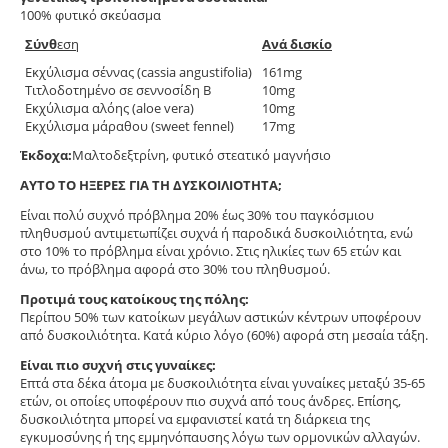
100% φυτικό σκεύασμα
Σύνθ
εση
Ανά δισκίο
Εκχύλισμα σέννας (cassia angustifolia)
161mg
Τιτλοδοτημένο σε σεννοσίδη Β
10mg
Εκχύλισμα αλόης (aloe vera)
10mg
Εκχύλισμα μάραθου (sweet fennel)
17mg
Έκδοχα:
Μαλτοδεξτρίνη, φυτικό στεατικό μαγνήσιο
ΑΥΤΟ ΤΟ ΗΞΕΡΕΣ ΓΙΑ ΤΗ ΔΥΣΚΟΙΛΙΟΤΗΤΑ;
Είναι πολύ συχνό πρόβλημα 20% έως 30% του παγκόσμιου
πληθυσμού αντιμετωπίζει συχνά ή παροδικά δυσκοιλιότητα, ενώ
στο 10% το πρόβλημα είναι χρόνιο. Στις ηλικίες των 65 ετών και
άνω, το πρόβλημα αφορά στο 30% του πληθυσμού.
Προτιμά τους κατοίκους της πόλης:
Περίπου 50% των κατοίκων μεγάλων αστικών κέντρων υποφέρουν
από δυσκοιλιότητα. Κατά κύριο λόγο (60%) αφορά στη μεσαία τάξη.
Είναι πιο συχνή στις γυναίκες:
Επτά στα δέκα άτομα με δυσκοιλιότητα είναι γυναίκες μεταξύ 35-65
ετών, οι οποίες υποφέρουν πιο συχνά από τους άνδρες. Επίσης,
δυσκοιλιότητα μπορεί να εμφανιστεί κατά τη διάρκεια της
εγκυμοσύνης ή της εμμηνόπαυσης λόγω των ορμονικών αλλαγών.