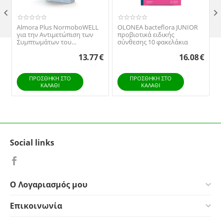

Almora Plus NormoboWELL
OLONEA bacteflora JUNIOR
για την Αντιμετώπιση των
προβιοτικά ειδικής
Συμπτωμάτων του
σύνθεσης 10 φακελάκια
Συνδρόμου Ευερέθιστου
13.77
€
16.08
€
Εντέρου, 30tabs
ΠΡΟΣΘΉΚΗ ΣΤΟ
ΠΡΟΣΘΉΚΗ ΣΤΟ
ΚΑΛΆΘΙ
ΚΑΛΆΘΙ
Social links
Ο Λογαριασμός μου
Επικοινωνία