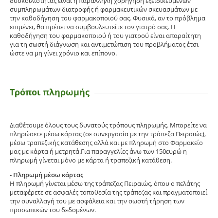
δυσκοιλιότητας είναι η παράλληλη χορήγηση εξειδικευμένων
συμπληρωμάτων διατροφής ή φαρμακευτικών σκευασμάτων με
την καθοδήγηση του φαρμακοποιού σας. Φυσικά, αν το πρόβλημα
επιμένει, θα πρέπει να συμβουλευτείτε τον γιατρό σας. Η
καθοδήγηση του φαρμακοποιού ή του γιατρού είναι απαραίτητη
για τη σωστή διάγνωση και αντιμετώπιση του προβλήματος έτσι
ώστε να μη γίνει χρόνιο και επίπονο.
Τρόποι πληρωμής
Διαθέτουμε όλους τους δυνατούς τρόπους πληρωμής. Μπορείτε να
πληρώσετε μέσω κάρτας (σε συνεργασία με την τράπεζα Πειραιώς),
μέσω τραπεζικής κατάθεσης αλλά και με πληρωμή στο Φαρμακείο
μας με κάρτα ή μετρητά.Για παραγγελίες άνω των 150ευρώ η
πληρωμή γίνεται μόνο με κάρτα ή τραπεζική κατάθεση.
- Πληρωμή μέσω κάρτας
Η πληρωμή γίνεται μέσω της τράπεζας Πειραιώς, όπου ο πελάτης
μεταφέρετε σε ασφαλές τοποθεσία της τράπεζας και πραγματοποιεί
την συναλλαγή του με ασφάλεια και την σωστή τήρηση των
προσωπικών του δεδομένων.