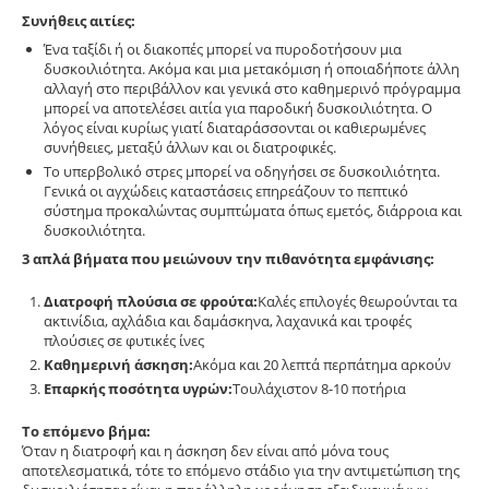
Συνήθεις αιτίες:
Ένα ταξίδι ή οι διακοπές μπορεί να πυροδοτήσουν μια
δυσκοιλιότητα. Ακόμα και μια μετακόμιση ή οποιαδήποτε άλλη
αλλαγή στο περιβάλλον και γενικά στο καθημερινό πρόγραμμα
μπορεί να αποτελέσει αιτία για παροδική δυσκοιλιότητα. Ο
λόγος είναι κυρίως γιατί διαταράσσονται οι καθιερωμένες
συνήθειες, μεταξύ άλλων και οι διατροφικές.
Το υπερβολικό στρες μπορεί να οδηγήσει σε δυσκοιλιότητα.
Γενικά οι αγχώδεις καταστάσεις επηρεάζουν το πεπτικό
σύστημα προκαλώντας συμπτώματα όπως εμετός, διάρροια και
δυσκοιλιότητα.
3 απλά βήματα που μειώνουν την πιθανότητα εμφάνισης:
Διατροφή πλούσια σε φρούτα:
Καλές επιλογές θεωρούνται τα
ακτινίδια, αχλάδια και δαμάσκηνα, λαχανικά και τροφές
πλούσιες σε φυτικές ίνες
Καθημερινή άσκηση:
Ακόμα και 20 λεπτά περπάτημα αρκούν
Επαρκής ποσότητα υγρών:
Τουλάχιστον 8-10 ποτήρια
Το επόμενο βήμα:
Όταν η διατροφή και η άσκηση δεν είναι από μόνα τους
αποτελεσματικά, τότε το επόμενο στάδιο για την αντιμετώπιση της