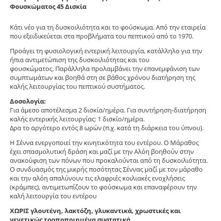
Φουσκώματος 45 Δισκία
Κάτι νέο για τη δυσκοιλιότητα και το φούσκωμα. Από την εταιρεία
που εξειδικεύεται στα προβλήματα του πεπτικού από το 1970.
Προάγει τη φυσιολογική εντερική λειτουργία, κατάλληλο για την
ήπια αντιμετώπιση της δυσκοιλιότητας και του
φουσκώματος. Παράλληλα προλαμβάνει την επανεμφάνιση των
συμπτωμάτων και βοηθά στη σε βάθος χρόνου διατήρηση της
καλής λειτουργίας του πεπτικού συστήματος.
Δοσολογία:
Για άμεσο αποτέλεσμα 2 δισκία/ημέρα. Για συντήρηση-διατήρηση
καλής εντερικής λειτουργίας: 1 δισκίο/ημέρα.
Δρα τo αργότερο εντός 8 ωρών (π.χ. κατά τη διάρκεια του ύπνου).
Η Σέννα ενεργοποιεί την κινητικότητα του εντέρου. Ο Μάραθος
έχει σπασμολυτική δράση και μαζί με την Αλόη βοηθούν στην
ανακούφιση των πόνων που προκαλούνται από τη δυσκοιλιότητα.
Ο συνδυασμός της μικρής ποσότητας Σέννας μαζί με τον μάραθο
και την αλόη απαλύνουν τις ελαφριές κοιλιακές ενοχλήσεις
(κράμπες), αντιμετωπίζουν το φούσκωμα και επαναφέρουν την
καλή λειτουργία του εντέρου
ΧΩΡΙΣ γλουτένη, λακτόζη, γλυκαντικά, χρωστικές και
γενετικώς τροποποιημένα συστατικά.