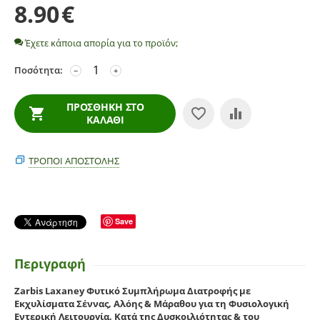
8.90
€
Έχετε κάποια απορία για το προϊόν;
Ποσότητα:
−
+
ΠΡΟΣΘΉΚΗ ΣΤΟ
ΚΑΛΆΘΙ
ΤΡΌΠΟΙ ΑΠΟΣΤΟΛΉΣ
Save
Περιγραφή
Zarbis Laxaney Φυτικό Συμπλήρωμα Διατροφής με
Εκχυλίσματα Σέννας, Αλόης & Μάραθου για τη Φυσιολογική
Εντερική Λειτουργία, Κατά της Δυσκοιλιότητας & του