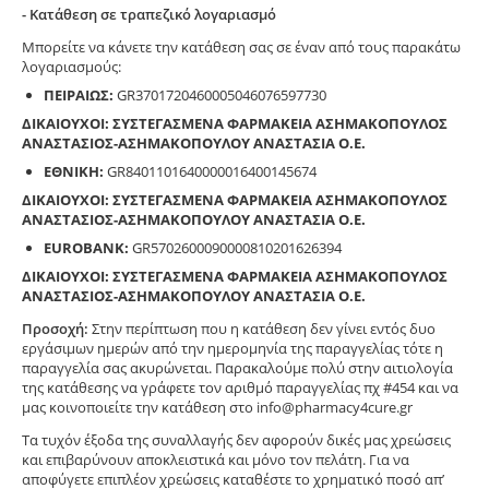
- Κατάθεση σε τραπεζικό λογαριασμό
Μπορείτε να κάνετε την κατάθεση σας σε έναν από τους παρακάτω
λογαριασμούς:
ΠΕΙΡΑΙΩΣ:
GR3701720460005046076597730
ΔΙΚΑΙΟΥΧΟΙ: ΣΥΣΤΕΓΑΣΜΕΝΑ ΦΑΡΜΑΚΕΙΑ ΑΣΗΜΑΚΟΠΟΥΛΟΣ
ΑΝΑΣΤΑΣΙΟΣ-ΑΣΗΜΑΚΟΠΟΥΛΟΥ ΑΝΑΣΤΑΣΙΑ Ο.Ε.
ΕΘΝΙΚΗ:
GR8401101640000016400145674
ΔΙΚΑΙΟΥΧΟΙ: ΣΥΣΤΕΓΑΣΜΕΝΑ ΦΑΡΜΑΚΕΙΑ ΑΣΗΜΑΚΟΠΟΥΛΟΣ
ΑΝΑΣΤΑΣΙΟΣ-ΑΣΗΜΑΚΟΠΟΥΛΟΥ ΑΝΑΣΤΑΣΙΑ Ο.Ε.
EUROBANK:
GR5702600090000810201626394
ΔΙΚΑΙΟΥΧΟΙ: ΣΥΣΤΕΓΑΣΜΕΝΑ ΦΑΡΜΑΚΕΙΑ ΑΣΗΜΑΚΟΠΟΥΛΟΣ
ΑΝΑΣΤΑΣΙΟΣ-ΑΣΗΜΑΚΟΠΟΥΛΟΥ ΑΝΑΣΤΑΣΙΑ Ο.Ε.
Προσοχή:
Στην περίπτωση που η κατάθεση δεν γίνει εντός δυο
εργάσιμων ημερών από την ημερομηνία της παραγγελίας τότε η
παραγγελία σας ακυρώνεται. Παρακαλούμε πολύ στην αιτιολογία
της κατάθεσης να γράφετε τον αριθμό παραγγελίας πχ #454 και να
μας κοινοποιείτε την κατάθεση στο info@pharmacy4cure.gr
Τα τυχόν έξοδα της συναλλαγής δεν αφορούν δικές μας χρεώσεις
και επιβαρύνουν αποκλειστικά και μόνο τον πελάτη. Για να
αποφύγετε επιπλέον χρεώσεις καταθέστε το χρηματικό ποσό απ’