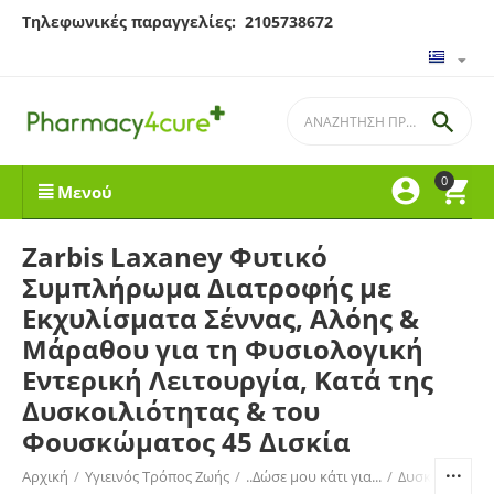
Τηλεφωνικές παραγγελίες: 2105738672

0


Μενού
Zarbis Laxaney Φυτικό
Συμπλήρωμα Διατροφής με
Εκχυλίσματα Σέννας, Αλόης &
Μάραθου για τη Φυσιολογική
Εντερική Λειτουργία, Κατά της
Δυσκοιλιότητας & του
Φουσκώματος 45 Δισκία
Αρχική
/
Υγιεινός Τρόπος Ζωής
/
..Δώσε μου κάτι για...
/
Δυσκοιλιότητ