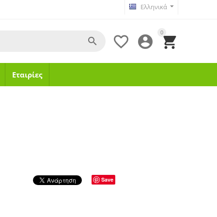
Ελληνικά
0




Εταιρίες
Save