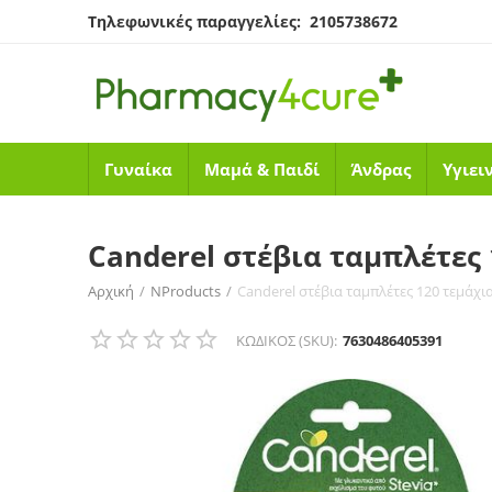
Τηλεφωνικές παραγγελίες: 2105738672
Γυναίκα
Μαμά & Παιδί
Άνδρας
Υγιει
​Canderel στέβια ταμπλέτες 
Αρχική
/
NProducts
/
​Canderel στέβια ταμπλέτες 120 τεμάχια
ΚΩΔΙΚΟΣ (SKU):
7630486405391