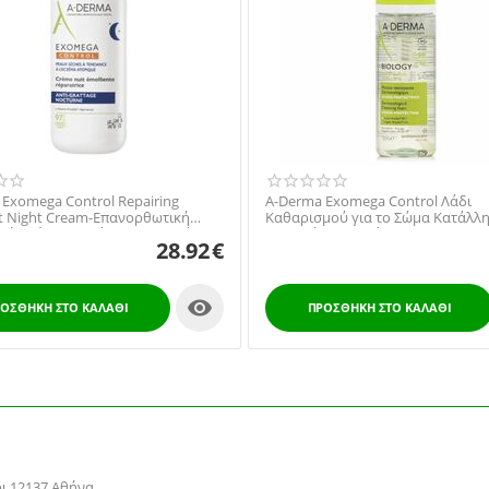
Exomega Control Repairing
A-Derma Exomega Control Λάδι
nt Night Cream-Επανορθωτική
Καθαρισμού για το Σώμα Κατάλλη
κή Κρέμα Νυχτός για το Ξηρό &
Ατοπική Επιδερμίδα 200ml
28.92
€
Δέρμα, 400ml

ΟΣΘΉΚΗ ΣΤΟ ΚΑΛΆΘΙ
ΠΡΟΣΘΉΚΗ ΣΤΟ ΚΑΛΆΘΙ
ρι 12137 Αθήνα