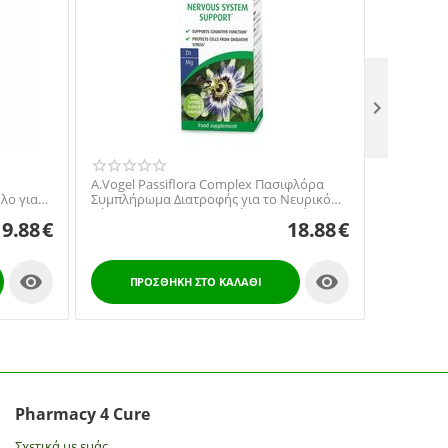

Curasept 
A.Vogel Passiflora Complex Πασιφλόρα
Στοματικ
λο για
Συμπλήρωμα Διατροφής για το Νευρικό
Σύστημα και τη Γνωσιακή Λειτουργία
9.88
€
18.88
€
30tabs


ΠΡΟ
ΠΡΟΣΘΉΚΗ ΣΤΟ ΚΑΛΆΘΙ
Pharmacy 4 Cure
Σχετικά με εμάς