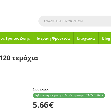
νός Τρόπος Ζωής
Ιατρική Φροντίδα
Εποχιακά
Blog
120 τεμάχια​
​
Διαθέσιμο:
Τηλεφωνήστε μας για διαθεσιμότητα 2105738672
5.66
€