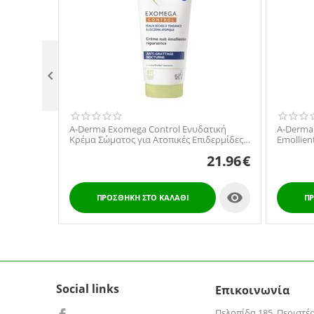

A-Derma Exomega Control Ενυδατική
A-Derma 
Κρέμα Σώματος για Ατοπικές Επιδερμίδες
Emollie
200ml
Μαλακτι
21.96
€
Ατοπικό 

ΠΡΟΣΘΉΚΗ ΣΤΟ ΚΑΛΆΘΙ
ΠΡ
Social links
Επικοινωνία
Πελοπίδα 185, Περιστέ