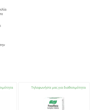
ελία
τε
ε
 την
σιμότητα
Διαθέσιμο:
Τηλεφωνήστε μας για διαθεσιμότητα
Διαθέσιμο
05738672
2105738672