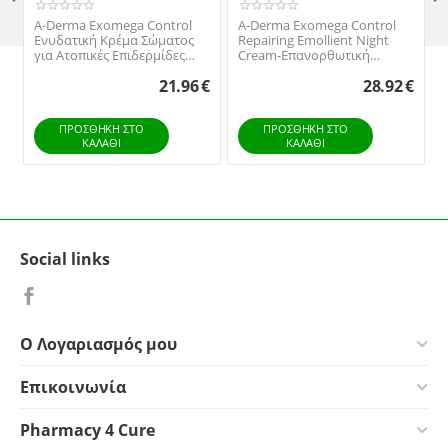
A-Derma Exomega Control
A-Derma Exomega Control
Ενυδατική Κρέμα Σώματος
Repairing Emollient Night
για Ατοπικές Επιδερμίδες
Cream-Επανορθωτική
200ml
Μαλακτική Κρέμα Νυχτός
21.96
€
28.92
€
για το Ξηρό & Ατοπικό
Δέρμα, 400ml
ΠΡΟΣΘΉΚΗ ΣΤΟ
ΠΡΟΣΘΉΚΗ ΣΤΟ
ΚΑΛΆΘΙ
ΚΑΛΆΘΙ
Social links
Ο Λογαριασμός μου
Επικοινωνία
Pharmacy 4 Cure