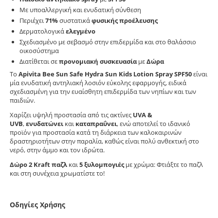
Με υποαλλεργική και ενυδατική σύνθεση
Περιέχει
71%
συστατικά
φυσικής προέλευσης
Δερματολογικά
ελεγμένο
Σχεδιασμένο με σεβασμό στην επιδερμίδα και στο θαλάσσιο
οικοσύστημα
Διατίθεται σε
προνομιακή συσκευασία
με
Δώρα
Το
Apivita Bee Sun Safe Hydra Sun Kids Lotion Spray SPF50
είναι
μία ενυδατική αντηλιακή λοσιόν εύκολης εφαρμογής, ειδικά
σχεδιασμένη για την ευαίσθητη επιδερμίδα των νηπίων και των
παιδιών.
Χαρίζει υψηλή προστασία από τις ακτίνες
UVA &
UVB
,
ενυδατώνει
και
καταπραΰνει
, ενώ αποτελεί το ιδανικό
προϊόν για προστασία κατά τη διάρκεια των καλοκαιρινών
δραστηριοτήτων στην παραλία, καθώς είναι πολύ ανθεκτική στο
νερό, στην άμμο και τον ιδρώτα.
Δώρο 2 Kraft παζλ
και
5 ξυλομπογιές
με χρώμα: Φτιάξτε το παζλ
και στη συνέχεια χρωματίστε το!
Οδηγίες Χρήσης