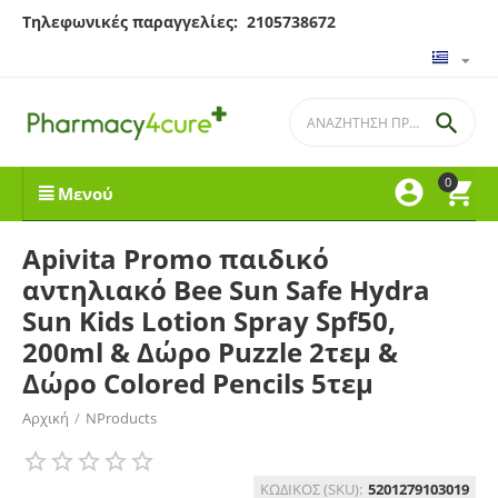
Τηλεφωνικές παραγγελίες: 2105738672

0


Μενού
Apivita Promo παιδικό
αντηλιακό Bee Sun Safe Hydra
Sun Kids Lotion Spray Spf50,
200ml & Δώρο Puzzle 2τεμ &
Δώρο Colored Pencils 5τεμ
Αρχική
/
NProducts
ΚΩΔΙΚΟΣ (SKU):
5201279103019