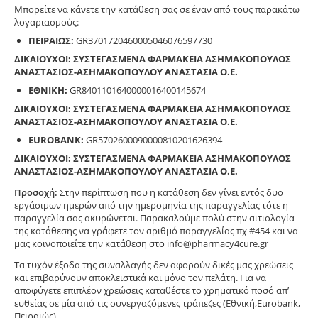
Μπορείτε να κάνετε την κατάθεση σας σε έναν από τους παρακάτω
λογαριασμούς:
ΠΕΙΡΑΙΩΣ:
GR3701720460005046076597730
ΔΙΚΑΙΟΥΧΟΙ: ΣΥΣΤΕΓΑΣΜΕΝΑ ΦΑΡΜΑΚΕΙΑ ΑΣΗΜΑΚΟΠΟΥΛΟΣ
ΑΝΑΣΤΑΣΙΟΣ-ΑΣΗΜΑΚΟΠΟΥΛΟΥ ΑΝΑΣΤΑΣΙΑ Ο.Ε.
ΕΘΝΙΚΗ:
GR8401101640000016400145674
ΔΙΚΑΙΟΥΧΟΙ: ΣΥΣΤΕΓΑΣΜΕΝΑ ΦΑΡΜΑΚΕΙΑ ΑΣΗΜΑΚΟΠΟΥΛΟΣ
ΑΝΑΣΤΑΣΙΟΣ-ΑΣΗΜΑΚΟΠΟΥΛΟΥ ΑΝΑΣΤΑΣΙΑ Ο.Ε.
EUROBANK:
GR5702600090000810201626394
ΔΙΚΑΙΟΥΧΟΙ: ΣΥΣΤΕΓΑΣΜΕΝΑ ΦΑΡΜΑΚΕΙΑ ΑΣΗΜΑΚΟΠΟΥΛΟΣ
ΑΝΑΣΤΑΣΙΟΣ-ΑΣΗΜΑΚΟΠΟΥΛΟΥ ΑΝΑΣΤΑΣΙΑ Ο.Ε.
Προσοχή:
Στην περίπτωση που η κατάθεση δεν γίνει εντός δυο
εργάσιμων ημερών από την ημερομηνία της παραγγελίας τότε η
παραγγελία σας ακυρώνεται. Παρακαλούμε πολύ στην αιτιολογία
της κατάθεσης να γράφετε τον αριθμό παραγγελίας πχ #454 και να
μας κοινοποιείτε την κατάθεση στο info@pharmacy4cure.gr
Τα τυχόν έξοδα της συναλλαγής δεν αφορούν δικές μας χρεώσεις
και επιβαρύνουν αποκλειστικά και μόνο τον πελάτη. Για να
αποφύγετε επιπλέον χρεώσεις καταθέστε το χρηματικό ποσό απ’
ευθείας σε μία από τις συνεργαζόμενες τράπεζες (Εθνική,Eurobank,
Πειραιώς).