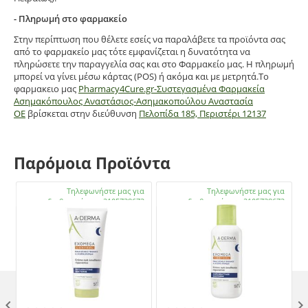
- Πληρωμή στο φαρμακείο
Στην περίπτωση που θέλετε εσείς να παραλάβετε τα προϊόντα σας
από το φαρμακείο μας τότε εμφανίζεται η δυνατότητα να
πληρώσετε την παραγγελία σας και στο Φαρμακείο μας. Η πληρωμή
μπορεί να γίνει μέσω κάρτας (POS) ή ακόμα και με μετρητά.Το
φαρμακειο μας
Pharmacy4Cure.gr-Συστεγασμένα Φαρμακεία
Ασημακόπουλος Αναστάσιος-Ασημακοπούλου Αναστασία
ΟΕ
βρίσκεται στην διεύθυνση
Πελοπίδα 185, Περιστέρι 12137
Παρόμοια Προϊόντα
Διαθέσιμο:
Τηλεφωνήστε μας για
Διαθέσιμο:
Τηλεφωνήστε μας για
διαθεσιμότητα 2105738672
διαθεσιμότητα 2105738672
