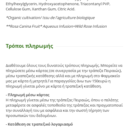
Ethylhexylglycerin, Hydroxyacetophenone, Triacontanyl PVP,
Cellulose Gum, Xanthan Gum, Citric Acid.
*Organic cultivation/ Issu de l'agriculture biologique
**Rosa Canina Fruit* Aqueous Infusion=Wild Rose Infusion
Τρόποι πληρωμής
Διαθέτουμε όλους τους δυνατούς τρόπους πληρωμής. Μπορείτε να
πληρώσετε μέσω κάρτας (σε συνεργασία με την τράπεζα Πειραιώς),
μέσω τραπεζικής κατάθεσης αλλά και με πληρωμή στο Φαρμακείο
μας με κάρτα ή μετρητά.Για παραγγελίες άνω των 150ευρώ η
πληρωμή γίνεται μόνο με κάρτα ή τραπεζική κατάθεση.
- Πληρωμή μέσω κάρτας
Η πληρωμή γίνεται μέσω της τράπεζας Πειραιώς, όπου ο πελάτης
μεταφέρετε σε ασφαλές τοποθεσία της τράπεζας και πραγματοποιεί
την συναλλαγή του με ασφάλεια και την σωστή τήρηση των
προσωπικών του δεδομένων.
- Κατάθεση σε τραπεζικό λογαριασμό