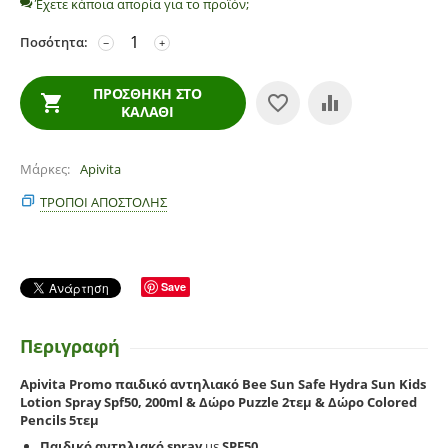
Έχετε κάποια απορία για το προϊόν;
Ποσότητα:
−
+
ΠΡΟΣΘΉΚΗ ΣΤΟ
ΚΑΛΆΘΙ
Μάρκες
Apivita
ΤΡΌΠΟΙ ΑΠΟΣΤΟΛΉΣ
Save
Περιγραφή
Apivita Promo παιδικό αντηλιακό Bee Sun Safe Hydra Sun Kids
Lotion Spray Spf50, 200ml & Δώρο Puzzle 2τεμ & Δώρο Colored
Pencils 5τεμ
Παιδικό αντηλιακό spray
με
SPF50