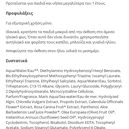
Προτείνεται για παιδιά και νήπια μεγαλύτερα του 1 έτους.
Προφυλάξεις
Για εξωτερική χρήση μόνο.
Ιδανικά, κρατήστε τα παιδιά μακριά από την έκθεση στο άμεσο
ηλιακό φως. Όταν αυτό δεν είναι δυνατόν, χρησιμοποιήστε
αντηλιακό και φορέστε τους καπέλο, μπλούζα και γυαλιά ηλίου.
Αποφεύγετε την έκθεση στον ήλιο, ειδικά το μεσημέρι.
Συστατικά
Aqua/Water/Eau**, Diethylamino Hydroxybenzoyl Hexyl Benzoate,
Bis-Ethylhexyloxyphenol Methoxyphenyl Triazine, Isoamyl Laurate,
Ethylhexyl Triazone, Ethylhexyl Salicylate, Aqua/Water/Eau, Sorbitol,
Triheptanoin, C13-15 Alkane, Glycerin, Lauryl Glucoside, Polyglyceryl-
2 Dipolyhydroxystearate, Microcrystalline Cellulose,
Parfum/Fragrance, Maris Aqua/Sea water/Eau de mer, Hydrolyzed
Algin, Chlorella Vulgaris Extract, Propolis Extract, Calendula Officinalis
Flower* Extract, Rosa Canina Fruit* Extract, Panthenol, Aloe
Barbadensis Leaf Juice Powder*, Olea Europaea (Olive) Fruit Oil*,
Helianthus Annuus (Sunflower) Seed Oil*, Hydroxypropyl
Cyclodextrin, Tocopherol, Bisabolol, Disodium EDTA, Tocopheryl
Acetate, Sodium Stearoyl Glutamate, Polyglyceryl-6 Oleate,