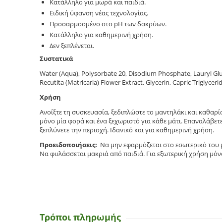
Κατάλληλο για μωρά και παιδιά.
Ειδική ύφανση νέας τεχνολογίας.
Προσαρμοσμένο στο pH των δακρύων.
Κατάλληλο για καθημερινή χρήση.
Δεν ξεπλένεται.
Συστατικά
Water (Aqua), Polysorbate 20, Disodium Phosphate, Lauryl G
Recutita (Matricarla) Flower Extract, Glycerin, Capric Triglycer
Χρήση
Ανοίξτε τη συσκευασία, ξεδιπλώστε το µαντηλάκι και καθαρί
µόνο µία φορά και ένα ξεχωριστό για κάθε µάτι. Επαναλάβετε 
ξεπλύνετε την περιοχή. Ιδανικό και για καθηµερινή χρήση.
Προειδοποιήσεις:
Να µην εφαρµόζεται στο εσωτερικό του µ
Να φυλάσσεται µακριά από παιδιά. Για εξωτερική χρήση µόν
Τρόποι πληρωμής