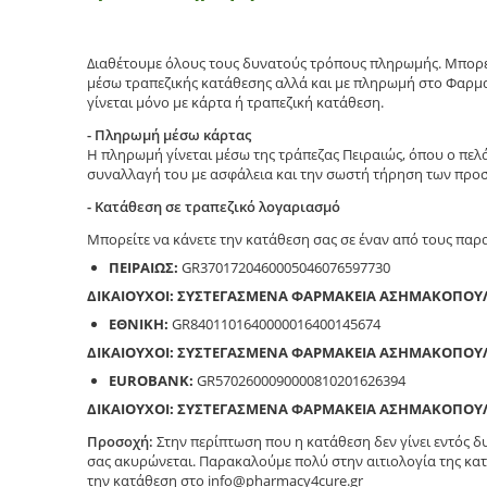
Διαθέτουμε όλους τους δυνατούς τρόπους πληρωμής. Μπορεί
μέσω τραπεζικής κατάθεσης αλλά και με πληρωμή στο Φαρμα
γίνεται μόνο με κάρτα ή τραπεζική κατάθεση.
- Πληρωμή μέσω κάρτας
Η πληρωμή γίνεται μέσω της τράπεζας Πειραιώς, όπου ο πελ
συναλλαγή του με ασφάλεια και την σωστή τήρηση των προ
- Κατάθεση σε τραπεζικό λογαριασμό
Μπορείτε να κάνετε την κατάθεση σας σε έναν από τους πα
ΠΕΙΡΑΙΩΣ:
GR3701720460005046076597730
ΔΙΚΑΙΟΥΧΟΙ: ΣΥΣΤΕΓΑΣΜΕΝΑ ΦΑΡΜΑΚΕΙΑ ΑΣΗΜΑΚΟΠΟΥ
ΕΘΝΙΚΗ:
GR8401101640000016400145674
ΔΙΚΑΙΟΥΧΟΙ: ΣΥΣΤΕΓΑΣΜΕΝΑ ΦΑΡΜΑΚΕΙΑ ΑΣΗΜΑΚΟΠΟΥ
EUROBANK:
GR5702600090000810201626394
ΔΙΚΑΙΟΥΧΟΙ: ΣΥΣΤΕΓΑΣΜΕΝΑ ΦΑΡΜΑΚΕΙΑ ΑΣΗΜΑΚΟΠΟΥ
Προσοχή:
Στην περίπτωση που η κατάθεση δεν γίνει εντός 
σας ακυρώνεται. Παρακαλούμε πολύ στην αιτιολογία της κατ
την κατάθεση στο info@pharmacy4cure.gr