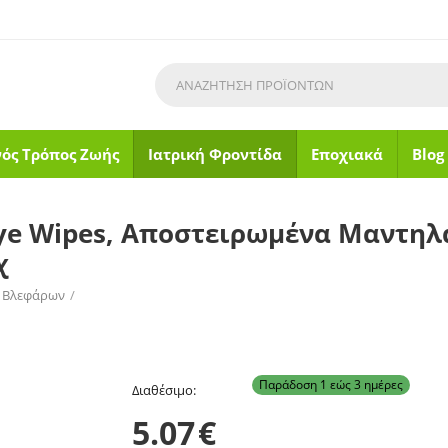
νός Τρόπος Ζωής
Ιατρική Φροντίδα
Εποχιακά
Blog
Eye Wipes, Αποστειρωμένα Μαντηλ
χ
 Βλεφάρων
/
λάκια για τον Καθαρισμό της Οφθαλμικής Περιοχής 10τμχ
Παράδοση 1 εώς 3 ημέρες
Διαθέσιμο:
5.07
€