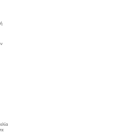
μή
ην
ελία
τε