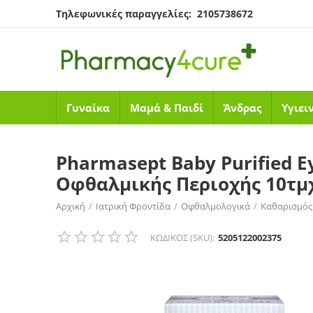
Τηλεφωνικές παραγγελίες: 2105738672
Γυναίκα
Μαμά & Παιδί
Άνδρας
Υγιει
Pharmasept Baby Purified 
Οφθαλμικής Περιοχής 10τμ
Αρχική
/
Ιατρική Φροντίδα
/
Οφθαλμολογικά
/
Καθαρισμός
Pharmasept Baby Purified Eye Wipes, Αποστειρωμένα Μαντη
ΚΩΔΙΚΟΣ (SKU):
5205122002375