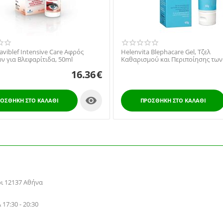
viblef Intensive Care Αφρός
Helenvita Blephacare Gel, Τζελ
ν για Βλεφαρίτιδα, 50ml
Καθαρισμού και Περιποίησης των
Βλεφάρων 60gr
16.36
€

ΟΣΘΉΚΗ ΣΤΟ ΚΑΛΆΘΙ
ΠΡΟΣΘΉΚΗ ΣΤΟ ΚΑΛΆΘΙ
ρι 12137 Αθήνα
 17:30 - 20:30