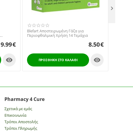

Maxyn Bl
Blefart Αποστειρωμένη Γάζα για
Θερμαινό
Περιοφθαλμική Χρήση 14 Τεμάχια
28τμχ
9.99
€
8.50
€


ΠΡΟ
ΠΡΟΣΘΉΚΗ ΣΤΟ ΚΑΛΆΘΙ
Pharmacy 4 Cure
Σχετικά με εμάς
Επικοινωνία
Τρόποι Αποστολής
Τρόποι Πληρωμής