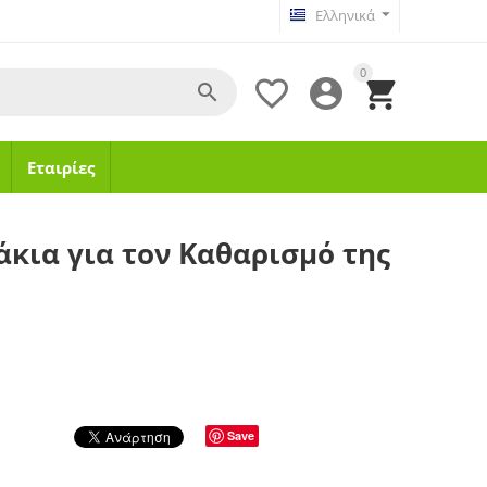
Ελληνικά
0




Εταιρίες
άκια για τον Καθαρισμό της
Save