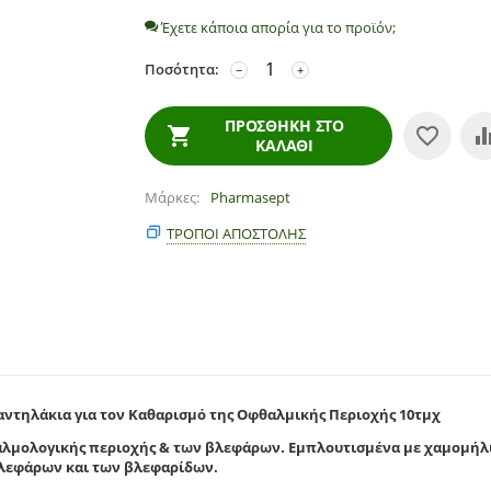
Έχετε κάποια απορία για το προϊόν;
Ποσότητα:
−
+
ΠΡΟΣΘΉΚΗ ΣΤΟ
ΚΑΛΆΘΙ
Μάρκες
Pharmasept
ΤΡΌΠΟΙ ΑΠΟΣΤΟΛΉΣ
αντηλάκια για τον Καθαρισμό της Οφθαλμικής Περιοχής 10τμχ
αλμολογικής περιοχής & των βλεφάρων. Εμπλουτισμένα με χαμομήλ
 βλεφάρων και των βλεφαρίδων.