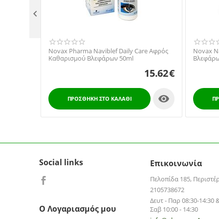

Novax Pharma Naviblef Daily Care Αφρός
Novax Na
Καθαρισμού Βλεφάρων 50ml
Βλεφάρω
15.62
€

ΠΡΟΣΘΉΚΗ ΣΤΟ ΚΑΛΆΘΙ
ΠΡ
Social links
Επικοινωνία
Πελοπίδα 185, Περιστέ
2105738672
Δευτ - Παρ 08:30-14:30 &
Ο Λογαριασμός μου
Σαβ 10:00 - 14:30