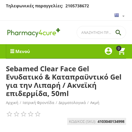
Τηλεφωνικές παραγγελίες: 2105738672

0


Μενού
Sebamed Clear Face Gel
Ενυδατικό & Καταπραϋντικό Gel
για την Λιπαρή / Ακνεϊκή
επιδερμίδα, 50ml
Αρχική
/
Ιατρική Φροντίδα
/
Δερματολογικά
/
Ακμή
ΚΩΔΙΚΟΣ (SKU):
4103040134998