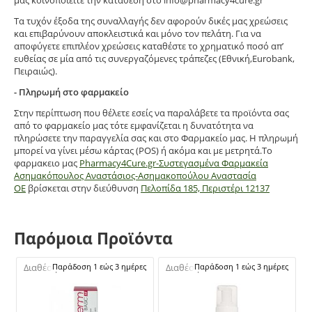
Τα τυχόν έξοδα της συναλλαγής δεν αφορούν δικές μας χρεώσεις
και επιβαρύνουν αποκλειστικά και μόνο τον πελάτη. Για να
αποφύγετε επιπλέον χρεώσεις καταθέστε το χρηματικό ποσό απ’
ευθείας σε μία από τις συνεργαζόμενες τράπεζες (Εθνική,Eurobank,
Πειραιώς).
- Πληρωμή στο φαρμακείο
Στην περίπτωση που θέλετε εσείς να παραλάβετε τα προϊόντα σας
από το φαρμακείο μας τότε εμφανίζεται η δυνατότητα να
πληρώσετε την παραγγελία σας και στο Φαρμακείο μας. Η πληρωμή
μπορεί να γίνει μέσω κάρτας (POS) ή ακόμα και με μετρητά.Το
φαρμακειο μας
Pharmacy4Cure.gr-Συστεγασμένα Φαρμακεία
Ασημακόπουλος Αναστάσιος-Ασημακοπούλου Αναστασία
ΟΕ
βρίσκεται στην διεύθυνση
Πελοπίδα 185, Περιστέρι 12137
Παρόμοια Προϊόντα
Διαθέσιμο:
Παράδοση 1 εώς 3 ημέρες
Διαθέσιμο:
Παράδοση 1 εώς 3 ημέρες