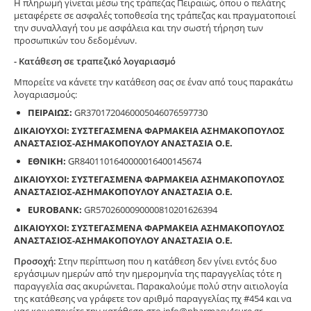
Η πληρωμή γίνεται μέσω της τράπεζας Πειραιώς, όπου ο πελάτης
μεταφέρετε σε ασφαλές τοποθεσία της τράπεζας και πραγματοποιεί
την συναλλαγή του με ασφάλεια και την σωστή τήρηση των
προσωπικών του δεδομένων.
- Κατάθεση σε τραπεζικό λογαριασμό
Μπορείτε να κάνετε την κατάθεση σας σε έναν από τους παρακάτω
λογαριασμούς:
ΠΕΙΡΑΙΩΣ:
GR3701720460005046076597730
ΔΙΚΑΙΟΥΧΟΙ: ΣΥΣΤΕΓΑΣΜΕΝΑ ΦΑΡΜΑΚΕΙΑ ΑΣΗΜΑΚΟΠΟΥΛΟΣ
ΑΝΑΣΤΑΣΙΟΣ-ΑΣΗΜΑΚΟΠΟΥΛΟΥ ΑΝΑΣΤΑΣΙΑ Ο.Ε.
ΕΘΝΙΚΗ:
GR8401101640000016400145674
ΔΙΚΑΙΟΥΧΟΙ: ΣΥΣΤΕΓΑΣΜΕΝΑ ΦΑΡΜΑΚΕΙΑ ΑΣΗΜΑΚΟΠΟΥΛΟΣ
ΑΝΑΣΤΑΣΙΟΣ-ΑΣΗΜΑΚΟΠΟΥΛΟΥ ΑΝΑΣΤΑΣΙΑ Ο.Ε.
EUROBANK:
GR5702600090000810201626394
ΔΙΚΑΙΟΥΧΟΙ: ΣΥΣΤΕΓΑΣΜΕΝΑ ΦΑΡΜΑΚΕΙΑ ΑΣΗΜΑΚΟΠΟΥΛΟΣ
ΑΝΑΣΤΑΣΙΟΣ-ΑΣΗΜΑΚΟΠΟΥΛΟΥ ΑΝΑΣΤΑΣΙΑ Ο.Ε.
Προσοχή:
Στην περίπτωση που η κατάθεση δεν γίνει εντός δυο
εργάσιμων ημερών από την ημερομηνία της παραγγελίας τότε η
παραγγελία σας ακυρώνεται. Παρακαλούμε πολύ στην αιτιολογία
της κατάθεσης να γράφετε τον αριθμό παραγγελίας πχ #454 και να
μας κοινοποιείτε την κατάθεση στο info@pharmacy4cure.gr