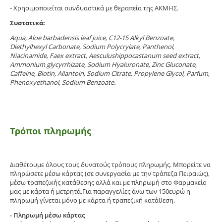
- Χρησιμοποιείται συνδυαστικά με θεραπεία της ΑΚΜΗΣ.
Συστατικά:
Aqua, Aloe barbadensis leaf juice, C12-15 Alkyl Benzoate,
Diethylhexyl Carbonate, Sodium Polycrylate, Panthenol,
Niacinamide, Faex extract, Aesculushippocastanum seed extract,
Ammonium glycyrrhizate, Sodium Hyaluronate, Zinc Gluconate,
Caffeine, Biotin, Allantoin, Sodium Citrate, Propylene Glycol, Parfum,
Phenoxyethanol, Sodium Benzoate.
Τρόποι πληρωμής
Διαθέτουμε όλους τους δυνατούς τρόπους πληρωμής. Μπορείτε να
πληρώσετε μέσω κάρτας (σε συνεργασία με την τράπεζα Πειραιώς),
μέσω τραπεζικής κατάθεσης αλλά και με πληρωμή στο Φαρμακείο
μας με κάρτα ή μετρητά.Για παραγγελίες άνω των 150ευρώ η
πληρωμή γίνεται μόνο με κάρτα ή τραπεζική κατάθεση.
- Πληρωμή μέσω κάρτας