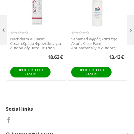

Nacriderm AR Basic
Sebamed Αφρός κατά της
Cream,Κρέμα Φροντίδας για
Ακμής Clear Face
Λιπαρά Δέρματα με Τάση
Antibacterial για Λιπαρές
Ακμής, 40ml.
Επιδερμίδες 150ml
18.63
€
13.43
€
ΠΡΟΣΘΉΚΗ ΣΤΟ
ΠΡΟΣΘΉΚΗ ΣΤΟ
ΚΑΛΆΘΙ
ΚΑΛΆΘΙ
Social links