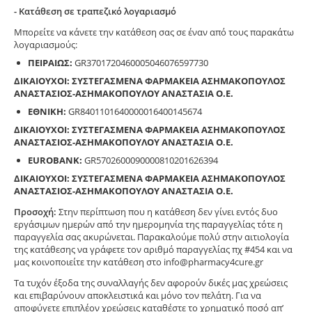
- Κατάθεση σε τραπεζικό λογαριασμό
Μπορείτε να κάνετε την κατάθεση σας σε έναν από τους παρακάτω
λογαριασμούς:
ΠΕΙΡΑΙΩΣ:
GR3701720460005046076597730
ΔΙΚΑΙΟΥΧΟΙ: ΣΥΣΤΕΓΑΣΜΕΝΑ ΦΑΡΜΑΚΕΙΑ ΑΣΗΜΑΚΟΠΟΥΛΟΣ
ΑΝΑΣΤΑΣΙΟΣ-ΑΣΗΜΑΚΟΠΟΥΛΟΥ ΑΝΑΣΤΑΣΙΑ Ο.Ε.
ΕΘΝΙΚΗ:
GR8401101640000016400145674
ΔΙΚΑΙΟΥΧΟΙ: ΣΥΣΤΕΓΑΣΜΕΝΑ ΦΑΡΜΑΚΕΙΑ ΑΣΗΜΑΚΟΠΟΥΛΟΣ
ΑΝΑΣΤΑΣΙΟΣ-ΑΣΗΜΑΚΟΠΟΥΛΟΥ ΑΝΑΣΤΑΣΙΑ Ο.Ε.
EUROBANK:
GR5702600090000810201626394
ΔΙΚΑΙΟΥΧΟΙ: ΣΥΣΤΕΓΑΣΜΕΝΑ ΦΑΡΜΑΚΕΙΑ ΑΣΗΜΑΚΟΠΟΥΛΟΣ
ΑΝΑΣΤΑΣΙΟΣ-ΑΣΗΜΑΚΟΠΟΥΛΟΥ ΑΝΑΣΤΑΣΙΑ Ο.Ε.
Προσοχή:
Στην περίπτωση που η κατάθεση δεν γίνει εντός δυο
εργάσιμων ημερών από την ημερομηνία της παραγγελίας τότε η
παραγγελία σας ακυρώνεται. Παρακαλούμε πολύ στην αιτιολογία
της κατάθεσης να γράφετε τον αριθμό παραγγελίας πχ #454 και να
μας κοινοποιείτε την κατάθεση στο info@pharmacy4cure.gr
Τα τυχόν έξοδα της συναλλαγής δεν αφορούν δικές μας χρεώσεις
και επιβαρύνουν αποκλειστικά και μόνο τον πελάτη. Για να
αποφύγετε επιπλέον χρεώσεις καταθέστε το χρηματικό ποσό απ’