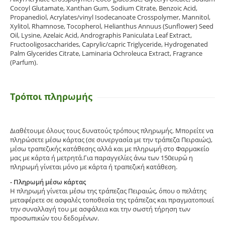
Cocoyl Glutamate, Xanthan Gum, Sodium Citrate, Benzoic Acid,
Propanediol, Acrylates/vinyl Isodecanoate Crosspolymer, Mannitol,
Xylitol, Rhamnose, Tocopherol, Helianthus Annuus (Sunflower) Seed
Oil, Lysine, Azelaic Acid, Andrographis Paniculata Leaf Extract,
Fructooligosaccharides, Caprylic/capric Triglyceride, Hydrogenated
Palm Glycerides Citrate, Laminaria Ochroleuca Extract, Fragrance
(Parfum).
Τρόποι πληρωμής
Διαθέτουμε όλους τους δυνατούς τρόπους πληρωμής. Μπορείτε να
πληρώσετε μέσω κάρτας (σε συνεργασία με την τράπεζα Πειραιώς),
μέσω τραπεζικής κατάθεσης αλλά και με πληρωμή στο Φαρμακείο
μας με κάρτα ή μετρητά.Για παραγγελίες άνω των 150ευρώ η
πληρωμή γίνεται μόνο με κάρτα ή τραπεζική κατάθεση.
- Πληρωμή μέσω κάρτας
Η πληρωμή γίνεται μέσω της τράπεζας Πειραιώς, όπου ο πελάτης
μεταφέρετε σε ασφαλές τοποθεσία της τράπεζας και πραγματοποιεί
την συναλλαγή του με ασφάλεια και την σωστή τήρηση των
προσωπικών του δεδομένων.