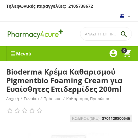
Τηλεφωνικές παραγγελίες: 2105738672

0


Μενού
Bioderma Κρέμα Καθαρισμού
Pigmentbio Foaming Cream για
Ευαίσθητες Επιδερμίδες 200ml
Αρχική
/
Γυναίκα
/
Πρόσωπο
/
Καθαρισμός Προσώπου
ΚΩΔΙΚΟΣ (SKU):
3701129800546