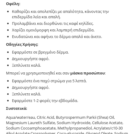
Οφέλη:
Καθαρίζει και απολεπίζει με απαλότητα, κάνοντας την
επιδερμίδα λεία και απαλή.
Προλαμβάνει και διορθώνει τις καφέ κηλίδες.
Χαρίζει ομοιόμορφη και λαμπερή επιδερμίδα.
Ενυδατώνει και αφήνει το δέρμα απαλό και άνετο.
Οδηγίες Χρήσης:
Εφαρμόστε σε βρεγμένο δέρμα.
Δημιουργήστε αφρό.
Ξεπλύνετε καλά.
Μπορεί να χρησιμοποιηθεί και σαν
μάσκα προσώπου
:
Εφαρμόστε ένα παχύ στρώμα για 5 λεπτά.
Δημιουργήστε αφρό.
Ξεπλύνετε καλά.
Εφαρμόστε 1-2 φορές την εβδομάδα.
Συστατικά:
Aqua/water/eau, Citric Acid, Butyrospermum Parkii (Shea) Oil,
Magnesium Laureth Sulfate, Sodium Hydroxide, Cellulose Acetate,
Sodium Cocoamphoacetate, Methylpropanediol, Acrylates/c10-30
Alkyl Acrylate Crosspolymer, Coco-glucoside, Glyceryl Oleate, Sodium