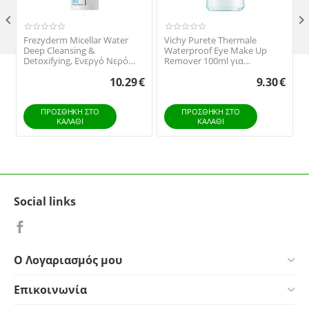

Frezyderm Micellar Water
Vichy Purete Thermale
Deep Cleansing &
Waterproof Eye Make Up
Detoxifying, Ενεργό Νερό
Remover 100ml για
Καθαρισμού, 200ml
Αδιάβροχο Μακιγιάζ
10.29
€
9.30
€
ΠΡΟΣΘΉΚΗ ΣΤΟ
ΠΡΟΣΘΉΚΗ ΣΤΟ
ΚΑΛΆΘΙ
ΚΑΛΆΘΙ
Social links
Ο Λογαριασμός μου
Επικοινωνία