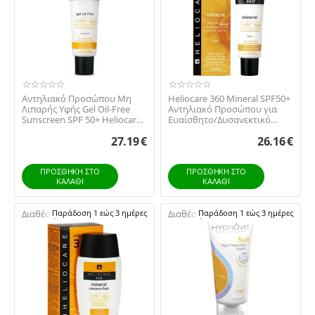
Rilastil
Sebamed
SJA Pharm
Synchroline
URIAGE
Αντηλιακό Προσώπου Μη
Heliocare 360 Mineral SPF50+
Vencil
Λιπαρής Υφής Gel Oil-Free
Αντηλιακό Προσώπου για
Version Derma
Sunscreen SPF 50+ Heliocare
Ευαίσθητο/Δυσανεκτικό
Cantabria L...
Δέρμα 50ml
Vichy
27.19
€
26.16
€
Αvene
ΠΡΟΣΘΉΚΗ ΣΤΟ
ΠΡΟΣΘΉΚΗ ΣΤΟ
ΚΟΡΡΕΣ
ΚΑΛΆΘΙ
ΚΑΛΆΘΙ
ΟΕΜ
Διαθέσιμο:
Παράδοση 1 εώς 3 ημέρες
Διαθέσιμο:
Παράδοση 1 εώς 3 ημέρες