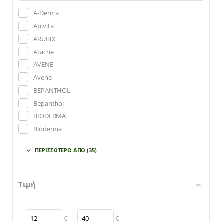
A-Derma
Apivita
ARUBIX
Atache
AVENE
Avene
BEPANTHOL
Bepanthol
BIODERMA
Bioderma
Brand: E[Version Derma]
ΠΕΡΙΣΣΌΤΕΡΟ ΑΠΌ
(35)

Cera di Cupra
CeraVe
Cerion
Τιμή
CORIUM
Delousil
€
–
€
DUCRAY