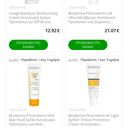
Uriage Bariesun Moisturizing
Bioderma Photoderm Lait
Cream Αντηλιακή Κρέμα
Ultra Αδιάβροχο Αντηλιακό
Προσώπου με SPF30 για
Προσώπου και Σώματος
Ευαίσθητες Επι...
SPF50 200ml
12.92
€
21.07
€
ΠΡΟΣΘΉΚΗ ΣΤΟ
ΠΡΟΣΘΉΚΗ ΣΤΟ
ΚΑΛΆΘΙ
ΚΑΛΆΘΙ
Διαθέσιμο:
Παράδοση 1 εώς 3 ημέρες
Διαθέσιμο:
Παράδοση 1 εώς 3 ημέρες
Bioderma Photoderm AKN
Bioderma Photoderm M Light
Mat Fluid Spf30 Αντιηλιακό
Spf50+ Tinted Protective
Προσώπου για Ματ
Cream Αντιηλιακό