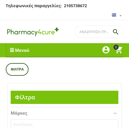
Τηλεφωνικές παραγγελίες: 2105738672

0


Μενού
ΦΊΛΤΡΑ
Φίλτρα
Μάρκες