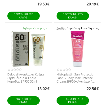
Αποτέλεσμα, 40ml
Προσώπου με Χρώμα,...
19.53
€
20.19
€
ΠΡΟΣΘΉΚΗ ΣΤΟ
ΠΡΟΣΘΉΚΗ ΣΤΟ
ΚΑΛΆΘΙ
ΚΑΛΆΘΙ
Διαθέσιμο:
Τηλεφωνήστε μας για
Διαθέσιμο:
Παράδοση 1 εώς 3 ημέρες
διαθεσιμότητα 2105738672
Delousil Αντηλιακή Κρέμα
Histoplastin Sun Protection
Σησαμέλαιο & Έλαιο
Face & Body Max Defense
Καρύδας SPF50 50ml
Cream SPF50+ Αντηλιακή
Κρέμα για Πρ...
13.02
€
22.56
€
ΠΡΟΣΘΉΚΗ ΣΤΟ
ΠΡΟΣΘΉΚΗ ΣΤΟ
ΚΑΛΆΘΙ
ΚΑΛΆΘΙ