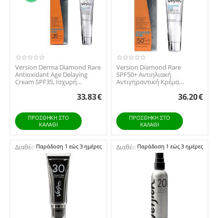
Version Derma Diamond Rare
Version Diamond Rare
Antioxidant Age Delaying
SPF50+ Αντιηλιακή
Cream SPF35, Ισχυρή
Αντιγηραντική Κρέμα
Αντηλιακή Αντιρ...
Προσώπου για Κανονικό/
33.83
€
36.20
€
Ξηρό Δ...
ΠΡΟΣΘΉΚΗ ΣΤΟ
ΠΡΟΣΘΉΚΗ ΣΤΟ
ΚΑΛΆΘΙ
ΚΑΛΆΘΙ
Διαθέσιμο:
Παράδοση 1 εώς 3 ημέρες
Διαθέσιμο:
Παράδοση 1 εώς 3 ημέρες