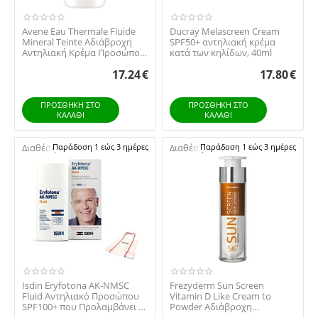
Avene Eau Thermale Fluide
Ducray Melascreen Cream
Mineral Teinte Αδιάβροχη
SPF50+ αντηλιακή κρέμα
Αντηλιακή Κρέμα Προσώπου
κατά των κηλίδων, 40ml
SPF50 με Χρ...
17.24
€
17.80
€
ΠΡΟΣΘΉΚΗ ΣΤΟ
ΠΡΟΣΘΉΚΗ ΣΤΟ
ΚΑΛΆΘΙ
ΚΑΛΆΘΙ
Διαθέσιμο:
Παράδοση 1 εώς 3 ημέρες
Διαθέσιμο:
Παράδοση 1 εώς 3 ημέρες
Isdin Eryfotona AK-NMSC
Frezyderm Sun Screen
Fluid Αντηλιακό Προσώπου
Vitamin D Like Cream to
SPF100+ που Προλαμβάνει &
Powder Αδιάβροχη
Διορθώνει τι...
Αντηλιακή Κρέμα Προσώπου