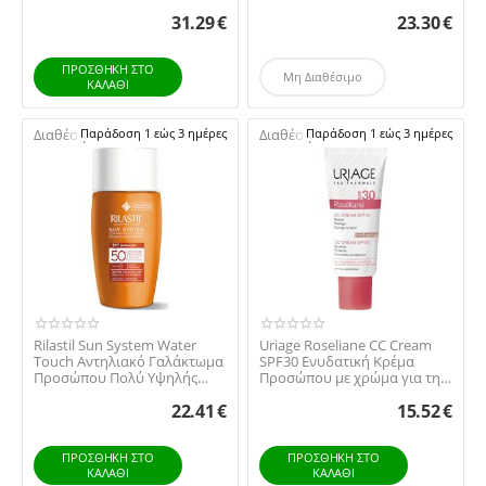
100ml
Προσώπου & Σώματο...
31.29
€
23.30
€
ΠΡΟΣΘΉΚΗ ΣΤΟ
Μη Διαθέσιμο
ΚΑΛΆΘΙ
Διαθέσιμο:
Παράδοση 1 εώς 3 ημέρες
Διαθέσιμο:
Παράδοση 1 εώς 3 ημέρες
Rilastil Sun System Water
Uriage Roseliane CC Cream
Touch Αντηλιακό Γαλάκτωμα
SPF30 Ενυδατική Κρέμα
Προσώπου Πολύ Υψηλής
Προσώπου με χρώμα για την
Προστασίας SPF...
Εξισορρόπιση ...
22.41
€
15.52
€
ΠΡΟΣΘΉΚΗ ΣΤΟ
ΠΡΟΣΘΉΚΗ ΣΤΟ
ΚΑΛΆΘΙ
ΚΑΛΆΘΙ