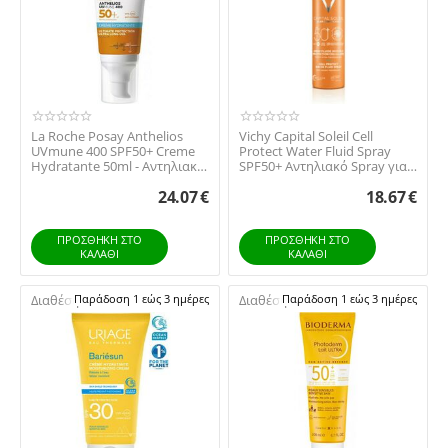
La Roche Posay Anthelios
Vichy Capital Soleil Cell
UVmune 400 SPF50+ Creme
Protect Water Fluid Spray
Hydratante 50ml - Αντηλιακή
SPF50+ Αντηλιακό Spray για
Ενυδατική ...
Πρόσωπο ...
24.07
€
18.67
€
ΠΡΟΣΘΉΚΗ ΣΤΟ
ΠΡΟΣΘΉΚΗ ΣΤΟ
ΚΑΛΆΘΙ
ΚΑΛΆΘΙ
Διαθέσιμο:
Παράδοση 1 εώς 3 ημέρες
Διαθέσιμο:
Παράδοση 1 εώς 3 ημέρες