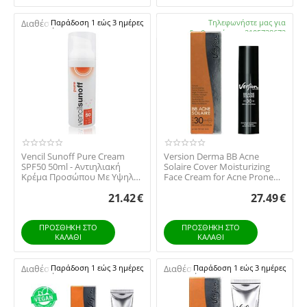
Διαθέσιμο:
Παράδοση 1 εώς 3 ημέρες
Διαθέσιμο:
Τηλεφωνήστε μας για
διαθεσιμότητα 2105738672
Vencil Sunoff Pure Cream
Version Derma BB Acne
SPF50 50ml - Αντιηλιακή
Solaire Cover Moisturizing
Κρέμα Προσώπου Με Υψηλό
Face Cream for Acne Prone
Δείκτη Προστασίας
Skin SPF30, ...
21.42
€
27.49
€
ΠΡΟΣΘΉΚΗ ΣΤΟ
ΠΡΟΣΘΉΚΗ ΣΤΟ
ΚΑΛΆΘΙ
ΚΑΛΆΘΙ
Διαθέσιμο:
Παράδοση 1 εώς 3 ημέρες
Διαθέσιμο:
Παράδοση 1 εώς 3 ημέρες