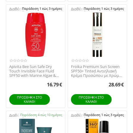
Διαθέσιμο:
Παράδοση 1 εώς 3 ημέρες
Διαθέσιμο:
Παράδοση 1 εώς 3 ημέρες
Apivita Bee Sun Safe Dry
Froika Premium Sun Screen
Touch Invisible Face Fluid
SPF50+ Tinted Αντιηλιακή
SPF50 with Marine Algae &
Κρέμα Προσώπου με Χρώμα,
Propolis ...
50ml
16.79
€
28.69
€
ΠΡΟΣΘΉΚΗ ΣΤΟ
ΠΡΟΣΘΉΚΗ ΣΤΟ
ΚΑΛΆΘΙ
ΚΑΛΆΘΙ
Διαθέσιμο:
Παράδοση 4 εώς 10 ημέρες
Διαθέσιμο:
Παράδοση 1 εώς 3 ημέρες