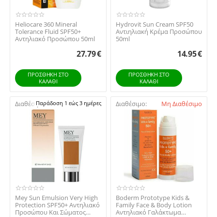
Heliocare 360 Mineral
Hydrovit Sun Cream SPF50
Tolerance Fluid SPF50+
Αντιηλιακή Κρέμα Προσώπου
Αντηλιακό Προσώπου 50ml
50ml
27.79
€
14.95
€
ΠΡΟΣΘΉΚΗ ΣΤΟ
ΠΡΟΣΘΉΚΗ ΣΤΟ
ΚΑΛΆΘΙ
ΚΑΛΆΘΙ
Διαθέσιμο:
Παράδοση 1 εώς 3 ημέρες
Διαθέσιμο:
Μη Διαθέσιμο
Mey Sun Emulsion Very High
Boderm Prototype Kids &
Protection SPF50+ Αντηλιακό
Family Face & Body Lotion
Προσώπου Και Σώματος
Αντηλιακό Γαλάκτωμα