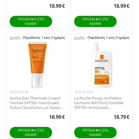
Άρωμα 50ml
Χωρίς Άρωμα για Ξ...
18.99
€
18.99
€
ΠΡΟΣΘΉΚΗ ΣΤΟ
ΠΡΟΣΘΉΚΗ ΣΤΟ
ΚΑΛΆΘΙ
ΚΑΛΆΘΙ
Διαθέσιμο:
Παράδοση 1 εώς 3 ημέρες
Διαθέσιμο:
Παράδοση 1 εώς 3 ημέρες
Avene Eau Thermale Cream
La Roche Posay Anthelios
Teintee SPF50+ Αντιηλιακή
Uvmune 400 Fluid Invisible
Κρέμα Προσώπου με Χρώμα
SPF50+ Αντηλιακό
για Ξήρο Ευα...
Γαλάκτωμα Προσώπου...
18.99
€
18.79
€
ΠΡΟΣΘΉΚΗ ΣΤΟ
ΠΡΟΣΘΉΚΗ ΣΤΟ
ΚΑΛΆΘΙ
ΚΑΛΆΘΙ