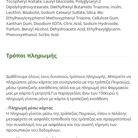
Tocopheryl Acetate, Lauryl Glucoside, Polyglyceryl-2
Dipolyhydroxystearate, Diethylhexyl Butamido Triazone, Inulin,
Lecithin, Bisabolol, Sodium Cetearyl Sulfate, Silica, Bis-
Ethylhexyloxyphenol Methoxyphenyl Triazine, Cellulose Gum,
Xanthan Gum, Disodium EDTA, Citric Acid, Sodium Hydroxide,
Parfum, Benzyl Alcohol, Dehydroacetic Acid, Ethylhexylglycerin,
Phenoxyethanol, Sorbic Acid.
Τρόποι πληρωμής
Διαθέτουμε όλους τους δυνατούς τρόπους πληρωμής. Μπορείτε να
πληρώσετε μέσω κάρτας (σε συνεργασία με την τράπεζα Πειραιώς),
μέσω τραπεζικής κατάθεσης αλλά και με πληρωμή στο Φαρμακείο
μας με κάρτα ή μετρητά.Για παραγγελίες άνω των 150ευρώ η
πληρωμή γίνεται μόνο με κάρτα ή τραπεζική κατάθεση.
- Πληρωμή μέσω κάρτας
Η πληρωμή γίνεται μέσω της τράπεζας Πειραιώς, όπου ο πελάτης
μεταφέρετε σε ασφαλές τοποθεσία της τράπεζας και πραγματοποιεί
την συναλλαγή του με ασφάλεια και την σωστή τήρηση των
προσωπικών του δεδομένων.