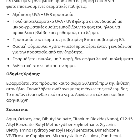
Εξειδικευμένη αντηλιακή προστασία σε μορφή Lotion για
φωτοεπιδεινούμενες δερματικές παθήσεις.
Αξιόπιστη UVA + UVB προστασία.
Πολύ αποτελεσματικό UVA / UVB φίλτρα σε συνδυασμό με
μικρο-χρωστικές ουσίες εμποδίζουν το φως του ήλιου να
προκαλέσει βλάβη και ερεθισμούς στο δέρμα.
Προστασία του δέρματος με βιταμίνη Ε και προβιταμίνη Β5.
Φυσική φόρμουλα Hydro-Fructol προσφέρει έντονη ενυδάτωση
για την προστασία από την ξηρότητα.
Εφαρμόζεται εύκολα, μη λιπαρή, δεν αφήνει λευκά υπολείμματα
Ανθεκτική στο νερό και την άμμο.
Οδηγίες Χρήσης:
Εφαρμόζεται στο πρόσωπο και το σώμα 30 λεπτά πριν την έκθεση
στον ήλιο. Επαναλάβετε ανάλογα με τις ανάγκες της επιδερμίδας.
Το προϊόν είναι ανθεκτικό στο νερό. Απλώνεται εύκολα και δεν
αφήνει ίχνη.
Συστατικά:
Aqua, Octocrylene, Dibutyl Adipate, Titanium Dioxide (Nano), C12-15
Alkyl Benzoate, Butyl Methoxydibenzoylmethane, Glycerin,
Diethylamino Hydroxybenzoyl Hexyl Benzoate, Dimethicone,
VP/Eicosene Copolymer, Microcrystalline Cellulose, Panthenol,