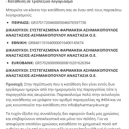
- Κατάθεση σε τραπεζικό λογαριασμό
Μπορείτε να κάνετε την κατάθεση σας σε έναν από τους παρακάτω
λογαριασμούς:
ΠΕΙΡΑΙΩΣ:
GR3701720460005046076597730
ΔΙΚΑΙΟΥΧΟΙ: ΣΥΣΤΕΓΑΣΜΕΝΑ ΦΑΡΜΑΚΕΙΑ ΑΣΗΜΑΚΟΠΟΥΛΟΣ
ΑΝΑΣΤΑΣΙΟΣ-ΑΣΗΜΑΚΟΠΟΥΛΟΥ ΑΝΑΣΤΑΣΙΑ Ο.Ε.
ΕΘΝΙΚΗ:
GR8401101640000016400145674
ΔΙΚΑΙΟΥΧΟΙ: ΣΥΣΤΕΓΑΣΜΕΝΑ ΦΑΡΜΑΚΕΙΑ ΑΣΗΜΑΚΟΠΟΥΛΟΣ
ΑΝΑΣΤΑΣΙΟΣ-ΑΣΗΜΑΚΟΠΟΥΛΟΥ ΑΝΑΣΤΑΣΙΑ Ο.Ε.
EUROBANK:
GR5702600090000810201626394
ΔΙΚΑΙΟΥΧΟΙ: ΣΥΣΤΕΓΑΣΜΕΝΑ ΦΑΡΜΑΚΕΙΑ ΑΣΗΜΑΚΟΠΟΥΛΟΣ
ΑΝΑΣΤΑΣΙΟΣ-ΑΣΗΜΑΚΟΠΟΥΛΟΥ ΑΝΑΣΤΑΣΙΑ Ο.Ε.
Προσοχή:
Στην περίπτωση που η κατάθεση δεν γίνει εντός δυο
εργάσιμων ημερών από την ημερομηνία της παραγγελίας τότε η
παραγγελία σας ακυρώνεται. Παρακαλούμε πολύ στην αιτιολογία
της κατάθεσης να γράφετε τον αριθμό παραγγελίας πχ #454 και να
μας κοινοποιείτε την κατάθεση στο info@pharmacy4cure.gr
Τα τυχόν έξοδα της συναλλαγής δεν αφορούν δικές μας χρεώσεις
και επιβαρύνουν αποκλειστικά και μόνο τον πελάτη. Για να
αποφύγετε επιπλέον χρεώσεις καταθέστε το χρηματικό ποσό απ’
ευθείας σε μία από τις συνεργαζόμενες τράπεζες (Εθνική,Eurobank,