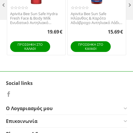

Apivita Bee Sun Safe Hydra
Apivita Bee Sun Safe
V
Fresh Face & Body Milk
Ηλίανθος & Καρότο
Ενυδατικό Αντηλιακό
Αδιάβροχο Αντηλιακό Λάδι
Γαλάκτωμα για Πρόσωπο &
Σώματος SPF30 σε Spray
19.69
€
15.69
€
Σώμα SPF50, 200ml
200ml
ΠΡΟΣΘΉΚΗ ΣΤΟ
ΠΡΟΣΘΉΚΗ ΣΤΟ
ΚΑΛΆΘΙ
ΚΑΛΆΘΙ
Social links
Ο Λογαριασμός μου
Επικοινωνία