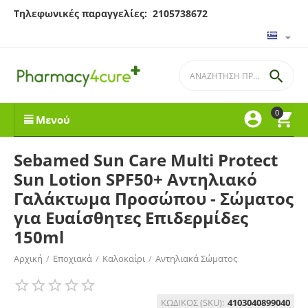
Τηλεφωνικές παραγγελίες: 2105738672

0


Μενού
Sebamed Sun Care Multi Protect
Sun Lotion SPF50+ Αντηλιακό
Γαλάκτωμα Προσώπου - Σώματος
για Ευαίσθητες Επιδερμίδες
150ml
Αρχική
/
Εποχιακά
/
Καλοκαίρι
/
Αντηλιακά Σώματος
ΚΩΔΙΚΟΣ (SKU):
4103040899040