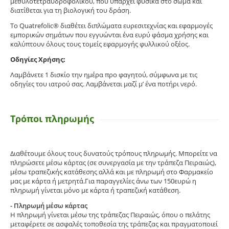
μεθυλοτετραϋδροφολικού, που υπάρχει φυσικά στο σώμα και
διατίθεται για τη βιολογική του δράση.
Το Quatrefolic® διαθέτει διπλώματα ευρεσιτεχνίας και εφαρμογές
εμπορικών σημάτων που εγγυώνται ένα ευρύ φάσμα χρήσης και
καλύπτουν όλους τους τομείς εφαρμογής φυλλικού οξέος.
Οδηγίες Χρήσης:
Λαμβάνετε 1 δισκίο την ημέρα προ φαγητού, σύμφωνα με τις
οδηγίες του ιατρού σας. Λαμβάνεται μαζί μ’ ένα ποτήρι νερό.
Τρόποι πληρωμής
Διαθέτουμε όλους τους δυνατούς τρόπους πληρωμής. Μπορείτε να
πληρώσετε μέσω κάρτας (σε συνεργασία με την τράπεζα Πειραιώς),
μέσω τραπεζικής κατάθεσης αλλά και με πληρωμή στο Φαρμακείο
μας με κάρτα ή μετρητά.Για παραγγελίες άνω των 150ευρώ η
πληρωμή γίνεται μόνο με κάρτα ή τραπεζική κατάθεση.
- Πληρωμή μέσω κάρτας
Η πληρωμή γίνεται μέσω της τράπεζας Πειραιώς, όπου ο πελάτης
μεταφέρετε σε ασφαλές τοποθεσία της τράπεζας και πραγματοποιεί