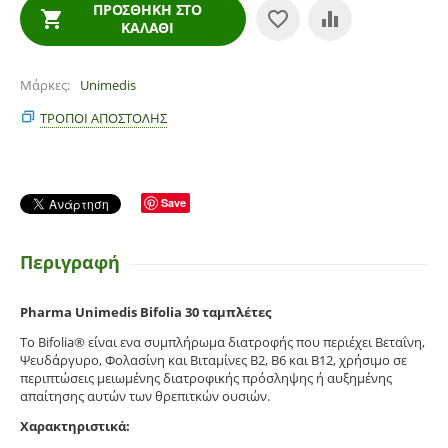
ΠΡΟΣΘΉΚΗ ΣΤΟ
ΚΑΛΆΘΙ
Μάρκες
Unimedis
ΤΡΌΠΟΙ ΑΠΟΣΤΟΛΉΣ
Save
Περιγραφή
Pharma Unimedis Bifolia 30 ταμπλέτες
Το Bifolia® είναι ενα συμπλήρωμα διατροφής που περιέχει Βεταΐνη,
Ψευδάργυρο, Φολασίνη και Βιταμίνες Β2, Β6 και Β12, χρήσιμο σε
περιπτώσεις μειωμένης διατροφικής πρόσληψης ή αυξημένης
απαίτησης αυτών των θρεπιτκών ουσιών.
Χαρακτηριστικά: