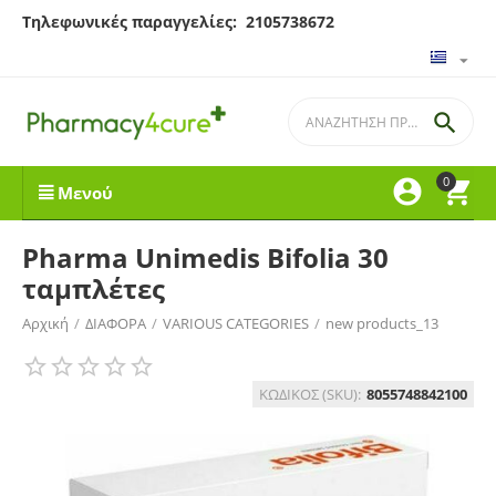
Τηλεφωνικές παραγγελίες: 2105738672

0


Μενού
Pharma Unimedis Bifolia 30
ταμπλέτες
Αρχική
/
ΔΙΑΦΟΡΑ
/
VARIOUS CATEGORIES
/
new products_13
ΚΩΔΙΚΟΣ (SKU):
8055748842100