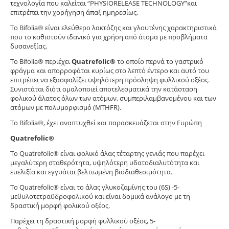
τεχνολογία που καλείται “PHYSIORELEASE TECHNOLOGY”και
επιτρέπει την χορήγηση άπαξ ημηρεσίως.
Tο Bifolia® είναι ελεύθερο λακτόζης και γλουτένης χαρακτηριστικά
που το καθιστούν ιδανικό για χρήση από άτομα με προβλήματα
δυσανεξίας.
Το Bifolia® περιέχει
Quatrefolic®
το οποίο περνά το γαστρικό
φράγμα και απορροφάται κυρίως στο λεπτό έντερο και αυτό του
επιτρέπει να εξασφαλίζει υψηλότερη πρόσληψη φυλλικού οξέος.
Συνιστάται διότι ομαλοποιεί αποτελεσματικά την κατάσταση
φολικού άλατος όλων των ατόμων, συμπεριλαμβανομένου και των
ατόμων με πολυμορφισμό (MTHFR).
Το Bifolia®, έχει αναπτυχθεί και παρασκευάζεται στην Ευρώπη
Quatrefolic®
Το Quatrefolic® είναι φολικό άλας τέταρτης γενιάς που παρέχει
μεγαλύτερη σταθερότητα, υψηλότερη υδατοδιαλυτότητα και
ευελιξία και εγγυάται βελτιωμένη βιοδιαθεσιμότητα.
Το Quatrefolic® είναι το άλας γλυκοζαμίνης του (6S) -5-
μεθυλοτετραϋδροφολικού και είναι δομικά ανάλογο με τη
δραστική μορφή φολικού οξέος.
Παρέχει τη δραστική μορφή φυλλικού οξέος, 5-