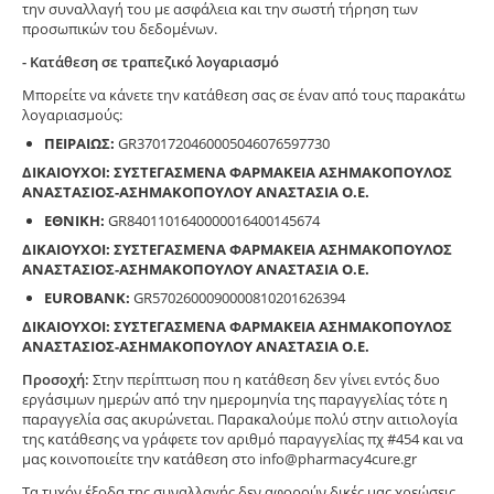
την συναλλαγή του με ασφάλεια και την σωστή τήρηση των
προσωπικών του δεδομένων.
- Κατάθεση σε τραπεζικό λογαριασμό
Μπορείτε να κάνετε την κατάθεση σας σε έναν από τους παρακάτω
λογαριασμούς:
ΠΕΙΡΑΙΩΣ:
GR3701720460005046076597730
ΔΙΚΑΙΟΥΧΟΙ: ΣΥΣΤΕΓΑΣΜΕΝΑ ΦΑΡΜΑΚΕΙΑ ΑΣΗΜΑΚΟΠΟΥΛΟΣ
ΑΝΑΣΤΑΣΙΟΣ-ΑΣΗΜΑΚΟΠΟΥΛΟΥ ΑΝΑΣΤΑΣΙΑ Ο.Ε.
ΕΘΝΙΚΗ:
GR8401101640000016400145674
ΔΙΚΑΙΟΥΧΟΙ: ΣΥΣΤΕΓΑΣΜΕΝΑ ΦΑΡΜΑΚΕΙΑ ΑΣΗΜΑΚΟΠΟΥΛΟΣ
ΑΝΑΣΤΑΣΙΟΣ-ΑΣΗΜΑΚΟΠΟΥΛΟΥ ΑΝΑΣΤΑΣΙΑ Ο.Ε.
EUROBANK:
GR5702600090000810201626394
ΔΙΚΑΙΟΥΧΟΙ: ΣΥΣΤΕΓΑΣΜΕΝΑ ΦΑΡΜΑΚΕΙΑ ΑΣΗΜΑΚΟΠΟΥΛΟΣ
ΑΝΑΣΤΑΣΙΟΣ-ΑΣΗΜΑΚΟΠΟΥΛΟΥ ΑΝΑΣΤΑΣΙΑ Ο.Ε.
Προσοχή:
Στην περίπτωση που η κατάθεση δεν γίνει εντός δυο
εργάσιμων ημερών από την ημερομηνία της παραγγελίας τότε η
παραγγελία σας ακυρώνεται. Παρακαλούμε πολύ στην αιτιολογία
της κατάθεσης να γράφετε τον αριθμό παραγγελίας πχ #454 και να
μας κοινοποιείτε την κατάθεση στο info@pharmacy4cure.gr
Τα τυχόν έξοδα της συναλλαγής δεν αφορούν δικές μας χρεώσεις