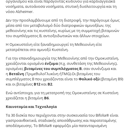
οργανισμού και είναι παράγοντας κινδύνου για καρδιαγγειακά
νοσήματα, αυτοάνοσα νοσήματα, στυτική δυσλειτουργία και τη
νόσο Alzheimer.
Δεν την προσλαμβάνουμε από τη διατροφή, την παράγουμε όμως
μέσα από τον μεταβολισμό δύο διατροφικών αμινοξέων, της
μεθειονίνης και τις κυστεΐνης, κυρίως με τη συμμετοχή βιταμινών
του συμπλέγματος Β, αντιοξειδωτικών και άλλων στοιχείων.
Η Ομοκυστεΐνη είτε ξαναδημιουργεί τη Μεθειονίνη είτε
μετατρέπεται στο αμινοξύ Κυστεΐνη.
Για την επαναδημιουργία της Μεθειονίνης από την Ομοκυστεΐνη,
χρειάζονται ορισμένα
ένζυμα
(π.χ. συνθετάση της Μεθειονίνης),
ορισμένες
βιταμίνες του συμπλέγματος Β
, σαν συνένζυμα και
η
Βεταΐνη
(ΤριμεθυλοΓλυκίνη ήTMG).Οι βιταμίνες του
συμπλέγματος Β που χρειάζονται είναι το
Φολικό οξύ
(βιταμίνη Β9)
και οι βιταμίνες
Β12
και
Β2
.
Ενώ αντίστοιχα, για τη μετατροπή της Ομοκυστεΐνης σε Κυστεΐνη
χρειάζεται η βιταμίνη
Β6
.
Καινοτομία και Τεχνολογία
Τα 30 δισκία που περιέχονται στην συσκευασία του Bifolia® είναι
γαστροανθεκτικά, σταδιακής αποσάθρωσης και παρατεταμένης
αποδέσμευσης. Το Bifolia® εφαρμόζει μία πατενταρισμένη