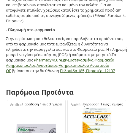
και επιβαρύνουν αποκλειστικά και μόνο τον πελάτη. Για να
αποφύγετε επιπλέον χρεώσεις καταθέστε το χρηματικό ποσό απ’
ευθείας σε μία από τις συνεργαζόμενες τράπεζες (Εθνική,Eurobank,
Πειραιώς).
- Πληρωμή στο φαρμακείο
Στην περίπτωση που θέλετε εσείς να παραλάβετε τα προϊόντα σας
από το φαρμακείο μας τότε εμφανίζεται η δυνατότητα να
πληρώσετε την παραγγελία σας και στο Φαρμακείο μας. Η πληρωμή
μπορεί να γίνει μέσω κάρτας (POS) ή ακόμα και με μετρητά.Το
φαρμακειο μας
Pharmacy4Cure.gr-Συστεγασμένα Φαρμακεία
Ασημακόπουλος Αναστάσιος-Ασημακοπούλου Αναστασία
ΟΕ
βρίσκεται στην διεύθυνση
Πελοπίδα 185, Περιστέρι 12137
Παρόμοια Προϊόντα
Διαθέσιμο:
Παράδοση 1 εώς 3 ημέρες
Διαθέσιμο:
Παράδοση 1 εώς 3 ημέρες