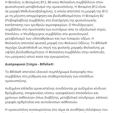
Η Βεταΐνη, οι Βιταμίνες Β12, Β6 καιη Φολασίνη συμβάλλουν στον
φυσιολογικό μεταβολισμό της ομοκυστείνης. Η Βιταμίνη Β12 είναι
σε μορφή Μεθυλοκοβαλαμίνης, η οποία αποτελεί τη μορφή της Β12
με τη μέγιστη απορρόφηση και βιοδιαθεσιμότητα. Η Βιταμίνη Β2
(Ροβοφλαβίνη) συμβάλλει στη διατήρηση της φυσιολογικής
κατάστασης των ερυθρών αιμοσφαιρίων. Ο Ψευδάργυρος
συμβάλλει στη προστασία των κυττάρων απο το οξειδωτικό στρες.
Επιπλέον, ο Ψευδάργυρος συμβάλλει στο φυσιολογικό
μεταβολισμό των υδαταθράκων και των λιπαρών οξέων. Η
Φολασίνη αποτελεί φυσική μορφή του Φολικού Οξέους. Το Bifolia®
περιέχει Quatrefolic® ως πηγή της φυσικής μορφής Φολασίνης με
υψήλη βιοδιαθεσιμότητα. Η Φολασίνη συμβάλλει στην ανάπτυξη
του μητρικού ιστού κατα την εγκυμοσύνη.
Διατροφικοί Στόχοι - Bifolia®:
Το Bifolia® αποτελεί ιδανικό συμπλήρωμα διατροφής που
συμβάλλει στη ρύθμιση και σταθεροποίηση των επιπέδων
ομοκυστεΐνης.
Αυξημένα επίπεδα ομοκυστεΐνης συνδέονται με αυξημένο κίνδυνο
θρόμβωσης, στεφανιαίας νόσου, εγκεφαλικού επισοδείου και
χρόνιων ασθενειών όπως διαβήτης, μεταβολικό σύνδρομο, κάποιες
μορφές αρθρίτιδας και αυτοάνοσων ασθενειών.
Η ομοκυστεΐνη συσσωρεύεται στο αίμα σε συνθήκες ελλείψεων του