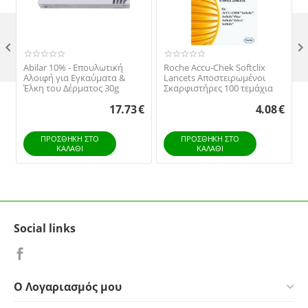

Abilar 10% - Επουλωτική
Roche Accu-Chek Softclix
Αλοιφή για Εγκαύματα &
Lancets Αποστειρωμένοι
Έλκη του Δέρματος 30g
Σκαρφιστήρες 100 τεμάχια
17.73
€
4.08
€
ΠΡΟΣΘΉΚΗ ΣΤΟ
ΠΡΟΣΘΉΚΗ ΣΤΟ
ΚΑΛΆΘΙ
ΚΑΛΆΘΙ
Social links
Ο Λογαριασμός μου