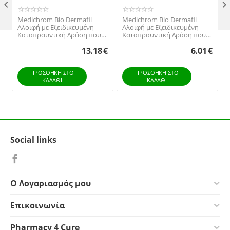

Medichrom Bio Dermafil
Medichrom Bio Dermafil
Αλοιφή με Εξειδικευμένη
Αλοιφή με Εξειδικευμένη
Καταπραϋντική Δράση που
Καταπραϋντική Δράση που
Περιποιείται, Προστατεύει
Περιποιείται, Προστατεύει
13.18
€
6.01
€
και Τονώνει το Δέρμα, 50gr
και Τονώνει το Δέρμα, 20gr
ΠΡΟΣΘΉΚΗ ΣΤΟ
ΠΡΟΣΘΉΚΗ ΣΤΟ
ΚΑΛΆΘΙ
ΚΑΛΆΘΙ
Social links
Ο Λογαριασμός μου
Επικοινωνία
Pharmacy 4 Cure