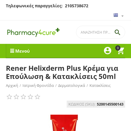
Τηλεφωνικές παραγγελίες: 2105738672

0


Μενού
Rener Helixderm Plus Κρέμα για
Επούλωση & Κατακλίσεις 50ml
Αρχική
/
Ιατρική Φροντίδα
/
Δερματολογικά
/
Κατακλίσεις
ΚΩΔΙΚΟΣ (SKU):
5200145500143