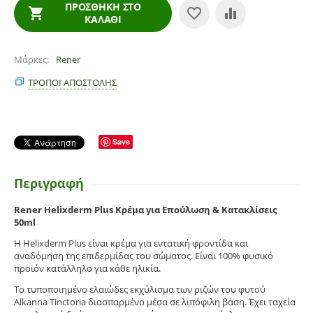
ΠΡΟΣΘΉΚΗ ΣΤΟ
ΚΑΛΆΘΙ
Μάρκες
Rener
ΤΡΌΠΟΙ ΑΠΟΣΤΟΛΉΣ
Save
Περιγραφή
Rener Helixderm Plus Κρέμα για Επούλωση & Κατακλίσεις
50ml
Η Helixderm Plus είναι κρέμα για εντατική φροντίδα και
αναδόμηση της επιδερμίδας του σώματος. Είναι 100% φυσικό
προϊόν κατάλληλο για κάθε ηλικία.
Το τυποποιημένο ελαιώδες εκχύλισμα των ριζών του φυτού
Alkanna Tinctoria διασπαρμένο μέσα σε λιπόφιλη βάση. Έχει ταχεία