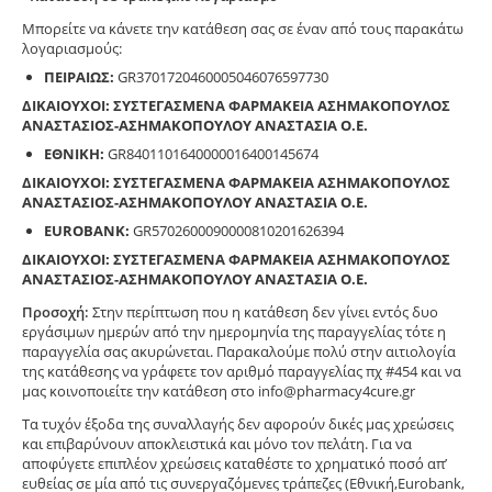
Μπορείτε να κάνετε την κατάθεση σας σε έναν από τους παρακάτω
λογαριασμούς:
ΠΕΙΡΑΙΩΣ:
GR3701720460005046076597730
ΔΙΚΑΙΟΥΧΟΙ: ΣΥΣΤΕΓΑΣΜΕΝΑ ΦΑΡΜΑΚΕΙΑ ΑΣΗΜΑΚΟΠΟΥΛΟΣ
ΑΝΑΣΤΑΣΙΟΣ-ΑΣΗΜΑΚΟΠΟΥΛΟΥ ΑΝΑΣΤΑΣΙΑ Ο.Ε.
ΕΘΝΙΚΗ:
GR8401101640000016400145674
ΔΙΚΑΙΟΥΧΟΙ: ΣΥΣΤΕΓΑΣΜΕΝΑ ΦΑΡΜΑΚΕΙΑ ΑΣΗΜΑΚΟΠΟΥΛΟΣ
ΑΝΑΣΤΑΣΙΟΣ-ΑΣΗΜΑΚΟΠΟΥΛΟΥ ΑΝΑΣΤΑΣΙΑ Ο.Ε.
EUROBANK:
GR5702600090000810201626394
ΔΙΚΑΙΟΥΧΟΙ: ΣΥΣΤΕΓΑΣΜΕΝΑ ΦΑΡΜΑΚΕΙΑ ΑΣΗΜΑΚΟΠΟΥΛΟΣ
ΑΝΑΣΤΑΣΙΟΣ-ΑΣΗΜΑΚΟΠΟΥΛΟΥ ΑΝΑΣΤΑΣΙΑ Ο.Ε.
Προσοχή:
Στην περίπτωση που η κατάθεση δεν γίνει εντός δυο
εργάσιμων ημερών από την ημερομηνία της παραγγελίας τότε η
παραγγελία σας ακυρώνεται. Παρακαλούμε πολύ στην αιτιολογία
της κατάθεσης να γράφετε τον αριθμό παραγγελίας πχ #454 και να
μας κοινοποιείτε την κατάθεση στο info@pharmacy4cure.gr
Τα τυχόν έξοδα της συναλλαγής δεν αφορούν δικές μας χρεώσεις
και επιβαρύνουν αποκλειστικά και μόνο τον πελάτη. Για να
αποφύγετε επιπλέον χρεώσεις καταθέστε το χρηματικό ποσό απ’
ευθείας σε μία από τις συνεργαζόμενες τράπεζες (Εθνική,Eurobank,