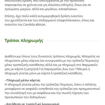
επουλωτική δράση, που επιτυγχάνεται με την πρόκληση
σαρκοφυίας σε χρόνιες και μη ελκώσεις (πληγές), όπως και σε
τραύματα, μικρών, αλλά και μεγάλων, κατακλίσεων.
Επίσης, έχει πολύ καλή αντιμικροβιακή δράση εναντίον
του χρυσίζοντα και του επιδερμικού σταφυλόκοκκου, όπως και
εναντίον της Candida albican.
Τρόποι πληρωμής
Διαθέτουμε όλους τους δυνατούς τρόπους πληρωμής. Μπορείτε να
πληρώσετε μέσω κάρτας (σε συνεργασία με την τράπεζα Πειραιώς),
μέσω τραπεζικής κατάθεσης αλλά και με πληρωμή στο Φαρμακείο
μας με κάρτα ή μετρητά.Για παραγγελίες άνω των 150ευρώ η
πληρωμή γίνεται μόνο με κάρτα ή τραπεζική κατάθεση.
- Πληρωμή μέσω κάρτας
Η πληρωμή γίνεται μέσω της τράπεζας Πειραιώς, όπου ο πελάτης
μεταφέρετε σε ασφαλές τοποθεσία της τράπεζας και πραγματοποιεί
την συναλλαγή του με ασφάλεια και την σωστή τήρηση των
προσωπικών του δεδομένων.
- Κατάθεση σε τραπεζικό λογαριασμό