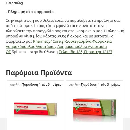
Πειραιώς).
- Πληρωμή στο φαρμακείο
Στην περίπτωση που θέλετε εσείς να παραλάβετε τα προϊόντα σας
από το φαρμακείο μας τότε εμφανίζεται η δυνατότητα να
πληρώσετε την παραγγελία σας και στο Φαρμακείο μας. Η πληρωμή
μπορεί να γίνει μέσω κάρτας (POS) ή ακόμα και με μετρητά.Το
φαρμακειο μας
Pharmacy4Cure.gr-Συστεγασμένα Φαρμακεία
Ασημακόπουλος Αναστάσιος-Ασημακοπούλου Αναστασία
ΟΕ
βρίσκεται στην διεύθυνση
Πελοπίδα 185, Περιστέρι 12137
Παρόμοια Προϊόντα
Διαθέσιμο:
Παράδοση 1 εώς 3 ημέρες
Διαθέσιμο:
Παράδοση 1 εώς 3 ημέρες