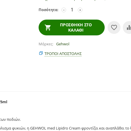
Ποσότητα:
−
+
ΠΡΟΣΘΉΚΗ ΣΤΟ
ΚΑΛΆΘΙ
Μάρκες
Gehwol
ΤΡΌΠΟΙ ΑΠΟΣΤΟΛΉΣ
75ml
των ποδιών.
ύλισμα φυκιών, η GEHWOL med Lipidro Cream φροντίζει και αναπλάθει το