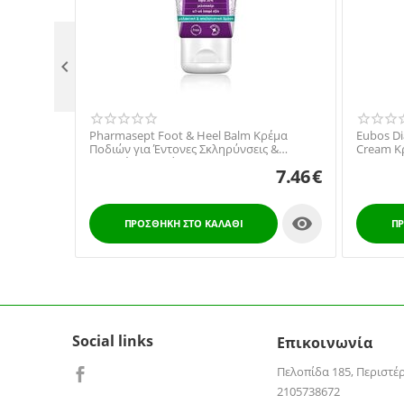

Pharmasept Foot & Heel Balm Κρέμα
Eubos Di
Ποδιών για Έντονες Σκληρύνσεις &
Cream Κ
Σκασμένα Σημεία 50ml
7.46
€

ΠΡΟΣΘΉΚΗ ΣΤΟ ΚΑΛΆΘΙ
ΠΡ
Social links
Επικοινωνία
Πελοπίδα 185, Περιστέ
2105738672