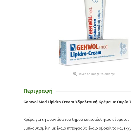

Hover on image to enlarge
Περιγραφή
Gehwol Med Lipidro Cream Υδρολιπική Κρέμα με Ουρία 
Kρέμα για τη φροντίδα του ξηρού και ευαίσθητου δέρματος 
Εμπλουτισμένη με έλαιο ιπποφαούς, έλαιο αβοκάντο και εκχ