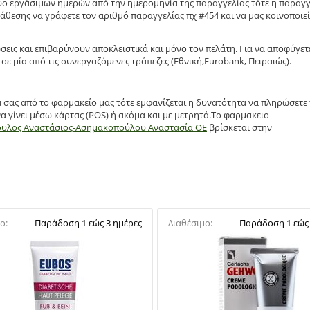
δυο εργάσιμων ημερών από την ημερομηνία της παραγγελίας τότε η παραγγ
άθεσης να γράφετε τον αριθμό παραγγελίας πχ #454 και να μας κοινοποιεί
σεις και επιβαρύνουν αποκλειστικά και μόνο τον πελάτη. Για να αποφύγετ
σε μία από τις συνεργαζόμενες τράπεζες (Εθνική,Eurobank, Πειραιώς).
α σας από το φαρμακείο μας τότε εμφανίζεται η δυνατότητα να πληρώσετε
α γίνει μέσω κάρτας (POS) ή ακόμα και με μετρητά.Το φαρμακειο
ουλος Αναστάσιος-Ασημακοπούλου Αναστασία ΟΕ
βρίσκεται στην
ο:
Παράδοση 1 εώς 3 ημέρες
Διαθέσιμο:
Παράδοση 1 εώς 