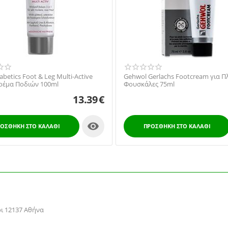
abetics Foot & Leg Multi-Active
Gehwol Gerlachs Footcream για Π
ρέμα Ποδιών 100ml
Φουσκάλες 75ml
13.39
€

ΟΣΘΉΚΗ ΣΤΟ ΚΑΛΆΘΙ
ΠΡΟΣΘΉΚΗ ΣΤΟ ΚΑΛΆΘΙ
ρι 12137 Αθήνα