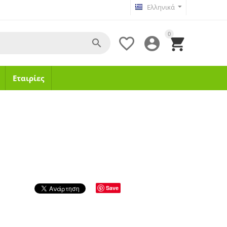
Ελληνικά
0




Εταιρίες
Save