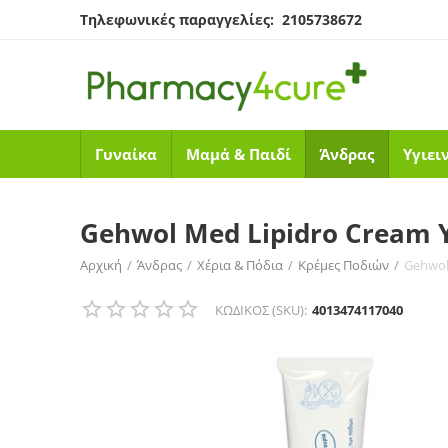
Τηλεφωνικές παραγγελίες: 2105738672
Γυναίκα
Μαμά & Παιδί
Άνδρας
Υγιει
Gehwol Med Lipidro Cream 
Αρχική
/
Άνδρας
/
Χέρια & Πόδια
/
Κρέμες Ποδιών
/
Gehwol
ΚΩΔΙΚΟΣ (SKU):
4013474117040