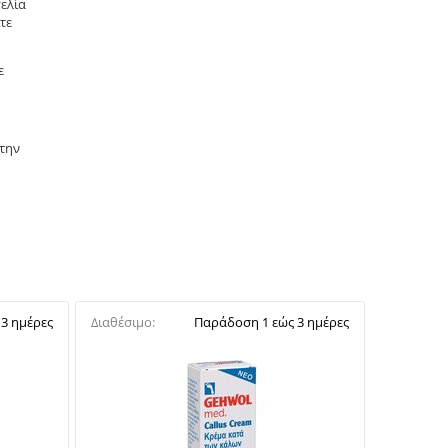
ελία
τε
ε
 την
3 ημέρες
Διαθέσιμο:
Παράδοση 1 εώς 3 ημέρες
Διαθέσιμο