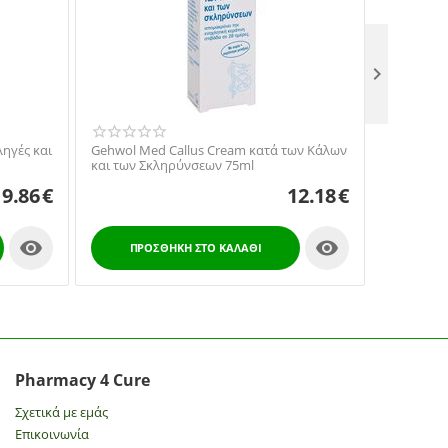

Gehwol Me
ληγές και
Gehwol Med Callus Cream κατά των Κάλων
για Σκασί
και των Σκληρύνσεων 75ml
9.86
€
12.18
€


ΠΡΟ
ΠΡΟΣΘΉΚΗ ΣΤΟ ΚΑΛΆΘΙ
Pharmacy 4 Cure
Σχετικά με εμάς
Επικοινωνία