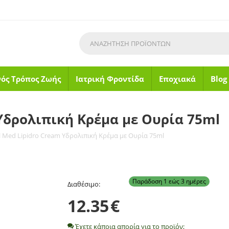
νός Τρόπος Ζωής
Ιατρική Φροντίδα
Εποχιακά
Blog
Υδρολιπική Κρέμα με Ουρία 75ml
 Med Lipidro Cream Υδρολιπική Κρέμα με Ουρία 75ml
Παράδοση 1 εώς 3 ημέρες
Διαθέσιμο:
12.35
€
Έχετε κάποια απορία για το προϊόν;