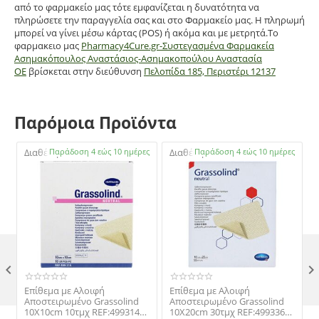
από το φαρμακείο μας τότε εμφανίζεται η δυνατότητα να
πληρώσετε την παραγγελία σας και στο Φαρμακείο μας. Η πληρωμή
μπορεί να γίνει μέσω κάρτας (POS) ή ακόμα και με μετρητά.Το
φαρμακειο μας
Pharmacy4Cure.gr-Συστεγασμένα Φαρμακεία
Ασημακόπουλος Αναστάσιος-Ασημακοπούλου Αναστασία
ΟΕ
βρίσκεται στην διεύθυνση
Πελοπίδα 185, Περιστέρι 12137
Παρόμοια Προϊόντα
Διαθέσιμο:
Παράδοση 4 εώς 10 ημέρες
Διαθέσιμο:
Παράδοση 4 εώς 10 ημέρες

Επίθεμα με Αλοιφή
Επίθεμα με Αλοιφή
Αποστειρωμένο Grassolind
Αποστειρωμένο Grassolind
10X10cm 10τμχ REF:499314
10X20cm 30τμχ REF:499336