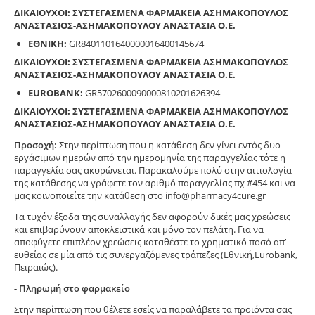
ΔΙΚΑΙΟΥΧΟΙ: ΣΥΣΤΕΓΑΣΜΕΝΑ ΦΑΡΜΑΚΕΙΑ ΑΣΗΜΑΚΟΠΟΥΛΟΣ
ΑΝΑΣΤΑΣΙΟΣ-ΑΣΗΜΑΚΟΠΟΥΛΟΥ ΑΝΑΣΤΑΣΙΑ Ο.Ε.
ΕΘΝΙΚΗ:
GR8401101640000016400145674
ΔΙΚΑΙΟΥΧΟΙ: ΣΥΣΤΕΓΑΣΜΕΝΑ ΦΑΡΜΑΚΕΙΑ ΑΣΗΜΑΚΟΠΟΥΛΟΣ
ΑΝΑΣΤΑΣΙΟΣ-ΑΣΗΜΑΚΟΠΟΥΛΟΥ ΑΝΑΣΤΑΣΙΑ Ο.Ε.
EUROBANK:
GR5702600090000810201626394
ΔΙΚΑΙΟΥΧΟΙ: ΣΥΣΤΕΓΑΣΜΕΝΑ ΦΑΡΜΑΚΕΙΑ ΑΣΗΜΑΚΟΠΟΥΛΟΣ
ΑΝΑΣΤΑΣΙΟΣ-ΑΣΗΜΑΚΟΠΟΥΛΟΥ ΑΝΑΣΤΑΣΙΑ Ο.Ε.
Προσοχή:
Στην περίπτωση που η κατάθεση δεν γίνει εντός δυο
εργάσιμων ημερών από την ημερομηνία της παραγγελίας τότε η
παραγγελία σας ακυρώνεται. Παρακαλούμε πολύ στην αιτιολογία
της κατάθεσης να γράφετε τον αριθμό παραγγελίας πχ #454 και να
μας κοινοποιείτε την κατάθεση στο info@pharmacy4cure.gr
Τα τυχόν έξοδα της συναλλαγής δεν αφορούν δικές μας χρεώσεις
και επιβαρύνουν αποκλειστικά και μόνο τον πελάτη. Για να
αποφύγετε επιπλέον χρεώσεις καταθέστε το χρηματικό ποσό απ’
ευθείας σε μία από τις συνεργαζόμενες τράπεζες (Εθνική,Eurobank,
Πειραιώς).
- Πληρωμή στο φαρμακείο
Στην περίπτωση που θέλετε εσείς να παραλάβετε τα προϊόντα σας