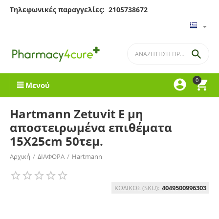
Τηλεφωνικές παραγγελίες: 2105738672

0


Μενού
Hartmann Zetuvit Ε μη
αποστειρωμένα επιθέματα
15X25cm 50τεμ.
Αρχική
/
ΔΙΑΦΟΡΑ
/
Hartmann
ΚΩΔΙΚΟΣ (SKU):
4049500996303