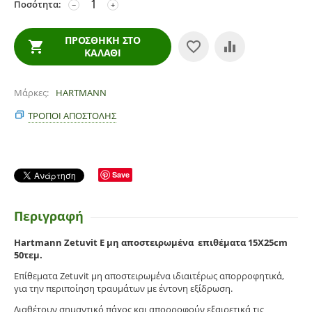
Ποσότητα:
−
+
ΠΡΟΣΘΉΚΗ ΣΤΟ
ΚΑΛΆΘΙ
Μάρκες
HARTMANN
ΤΡΌΠΟΙ ΑΠΟΣΤΟΛΉΣ
Save
Περιγραφή
Hartmann Zetuvit Ε μη αποστειρωμένα επιθέματα 15X25cm
50τεμ.
Επίθεματα Zetuvit μη αποστειρωμένα ιδιαιτέρως απορροφητικά,
για την περιποίηση τραυμάτων με έντονη εξίδρωση.
Διαθέτουν σημαντικό πάχος και απορροφούν εξαιρετικά τις